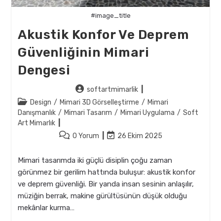
#image_title
Akustik Konfor Ve Deprem
Güvenliğinin Mimari
Dengesi
Post
softartmimarlik
author:
Post
Design
/
Mimari 3D Görselleştirme
/
Mimari
category:
Danışmanlık
/
Mimari Tasarım
/
Mimari Uygulama
/
Soft
Art Mimarlık
Post
Post
0 Yorum
26 Ekim 2025
comments:
last
modified:
Mimari tasarımda iki güçlü disiplin çoğu zaman
görünmez bir gerilim hattında buluşur: akustik konfor
ve deprem güvenliği. Bir yanda insan sesinin anlaşılır,
müziğin berrak, makine gürültüsünün düşük olduğu
mekânlar kurma…