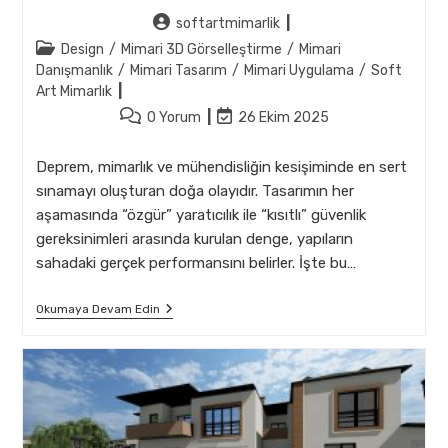
Post
softartmimarlik
author:
Post
Design
/
Mimari 3D Görselleştirme
/
Mimari
category:
Danışmanlık
/
Mimari Tasarım
/
Mimari Uygulama
/
Soft
Art Mimarlık
Post
Post
0 Yorum
26 Ekim 2025
comments:
last
modified:
Deprem, mimarlık ve mühendisliğin kesişiminde en sert
sınamayı oluşturan doğa olayıdır. Tasarımın her
aşamasında “özgür” yaratıcılık ile “kısıtlı” güvenlik
gereksinimleri arasında kurulan denge, yapıların
sahadaki gerçek performansını belirler. İşte bu…
Depreme
Okumaya Devam Edin
Karşı
Sınırlandırılmış
Tasarım
Kriterleri
Ve
Mimari
Çözümler