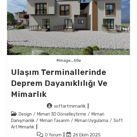
Çözümler
#image_title
Ulaşım Terminallerinde
Deprem Dayanıklılığı Ve
Mimarlık
Post
softartmimarlik
author:
Post
Design
/
Mimari 3D Görselleştirme
/
Mimari
category:
Danışmanlık
/
Mimari Tasarım
/
Mimari Uygulama
/
Soft
Art Mimarlık
Post
Post
0 Yorum
26 Ekim 2025