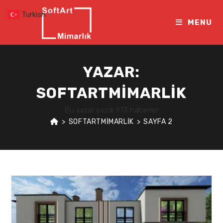
Skip
Turkish
▼
to
MENU
content
YAZAR:
SOFTARTMIMARLIK
Bu yazar yazdı 973 haberler
>
SOFTARTMIMARLIK
>
SAYFA 2