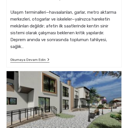
comments:
last
modified:
Ulaşım terminalleri—havaalanları, garlar, metro aktarma
merkezleri, otogarlar ve iskeleler—yalnızca hareketin
mekânları değildir; afetin ilk saatlerinde kentin sinir
sistemi olarak çalışması beklenen kritik yapılardır.
Deprem anında ve sonrasında toplumun tahliyesi,
sağlık…
Ulaşım
Okumaya Devam Edin
Terminallerinde
Deprem
Dayanıklılığı
Ve
Mimarlık