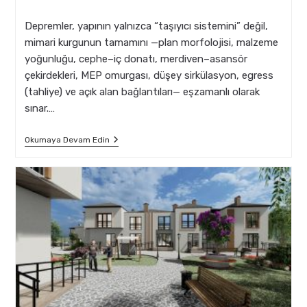
comments:
last
modified:
Depremler, yapının yalnızca “taşıyıcı sistemini” değil,
mimari kurgunun tamamını —plan morfolojisi, malzeme
yoğunluğu, cephe–iç donatı, merdiven–asansör
çekirdekleri, MEP omurgası, düşey sirkülasyon, egress
(tahliye) ve açık alan bağlantıları— eşzamanlı olarak
sınar.…
Mimarlıkta
Okumaya Devam Edin
Deprem
Riskine
Yönelik
İleri
Yapısal
Simülasyonlar