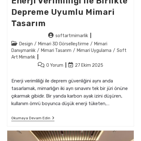
Enerji Verimliliği Ile Birlikte
Depreme Uyumlu Mimari
Tasarım
Post
softartmimarlik
author:
Post
Design
/
Mimari 3D Görselleştirme
/
Mimari
category:
Danışmanlık
/
Mimari Tasarım
/
Mimari Uygulama
/
Soft
Art Mimarlık
Post
Post
0 Yorum
27 Ekim 2025
comments:
last
modified:
Enerji verimliliği ile deprem güvenliğini aynı anda
tasarlamak, mimarlığın iki ayrı sınavını tek bir jüri önüne
çıkarmak gibidir. Bir yanda karbon ayak izini düşüren,
kullanım ömrü boyunca düşük enerji tüketen,…
Enerji
Okumaya Devam Edin
Verimliliği
Ile
Birlikte
Depreme