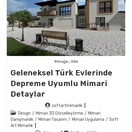
#image_title
Geleneksel Türk Evlerinde
Depreme Uyumlu Mimari
Detaylar
Post
softartmimarlik
author:
Post
Design
/
Mimari 3D Görselleştirme
/
Mimari
category:
Danışmanlık
/
Mimari Tasarım
/
Mimari Uygulama
/
Soft
Art Mimarlık