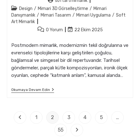
Post
softartmimarlik
author:
Post
Design
/
Mimari 3D Görselleştirme
/
Mimari
category:
Danışmanlık
/
Mimari Tasarım
/
Mimari Uygulama
/
Soft
Art Mimarlık
Post
Post
0 Yorum
22 Ekim 2025
comments:
last
modified:
Postmodern mimarlık, modernizmin tekil doğrularına ve
evrenselci tipolojilerine karşı geliştirilen çoğulcu,
bağlamsal ve simgesel bir dil repertuvarıdır. Tarihsel
göndermeler, parçalı kütle kompozisyonları, ironik ölçek
oyunları, cephede “katmanlı anlam”, kamusal alanda…
Postmodern
Okumaya Devam Edin
Mimari
Yaklaşımlarda
Deprem
Direnci
1
2
3
4
5
…
Go to the previous page
55
Go to the next page