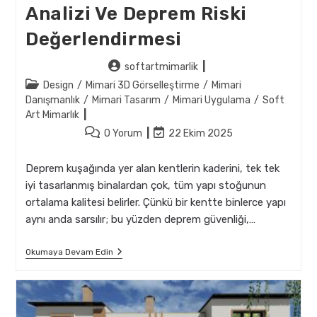
Analizi Ve Deprem Riski
Değerlendirmesi
Post
softartmimarlik
author:
Post
Design
/
Mimari 3D Görselleştirme
/
Mimari
category:
Danışmanlık
/
Mimari Tasarım
/
Mimari Uygulama
/
Soft
Art Mimarlık
Post
Post
0 Yorum
22 Ekim 2025
comments:
last
modified:
Deprem kuşağında yer alan kentlerin kaderini, tek tek
iyi tasarlanmış binalardan çok, tüm yapı stoğunun
ortalama kalitesi belirler. Çünkü bir kentte binlerce yapı
aynı anda sarsılır; bu yüzden deprem güvenliği,…
Yapı
Okumaya Devam Edin
Stoklarının
Mimari
Analizi
Ve
Deprem