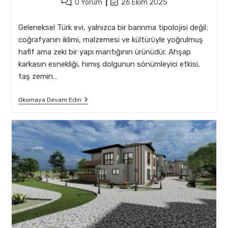
Post
Post
0 Yorum
26 Ekim 2025
comments:
last
modified:
Geleneksel Türk evi, yalnızca bir barınma tipolojisi değil;
coğrafyanın iklimi, malzemesi ve kültürüyle yoğrulmuş
hafif ama zeki bir yapı mantığının ürünüdür. Ahşap
karkasın esnekliği, hımış dolgunun sönümleyici etkisi,
taş zemin…
Geleneksel
Okumaya Devam Edin
Türk
Evlerinde
Depreme
Uyumlu
Mimari
Detaylar