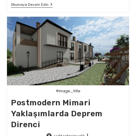
Biyomimikri
Okumaya Devam Edin
Ile
Deprem
Dirençli
Mimari
Gelişim
#image_title
Postmodern Mimari
Yaklaşımlarda Deprem
Direnci