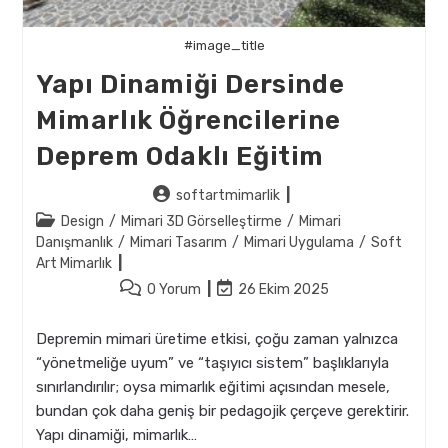
#image_title
Yapı Dinamiği Dersinde
Mimarlık Öğrencilerine
Deprem Odaklı Eğitim
Post
softartmimarlik
author:
Post
Design
/
Mimari 3D Görselleştirme
/
Mimari
category:
Danışmanlık
/
Mimari Tasarım
/
Mimari Uygulama
/
Soft
Art Mimarlık
Post
Post
0 Yorum
26 Ekim 2025
comments:
last
modified:
Depremin mimari üretime etkisi, çoğu zaman yalnızca
“yönetmeliğe uyum” ve “taşıyıcı sistem” başlıklarıyla
sınırlandırılır; oysa mimarlık eğitimi açısından mesele,
bundan çok daha geniş bir pedagojik çerçeve gerektirir.
Yapı dinamiği, mimarlık…