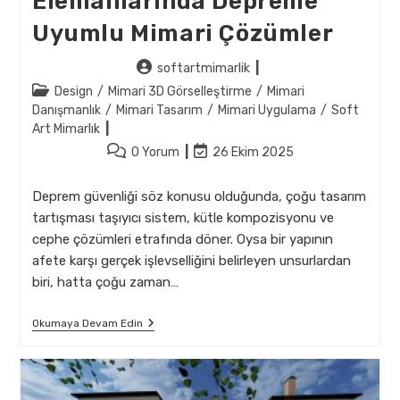
Elemanlarında Depreme
Uyumlu Mimari Çözümler
Post
softartmimarlik
author:
Post
Design
/
Mimari 3D Görselleştirme
/
Mimari
category:
Danışmanlık
/
Mimari Tasarım
/
Mimari Uygulama
/
Soft
Art Mimarlık
Post
Post
0 Yorum
26 Ekim 2025
comments:
last
modified:
Deprem güvenliği söz konusu olduğunda, çoğu tasarım
tartışması taşıyıcı sistem, kütle kompozisyonu ve
cephe çözümleri etrafında döner. Oysa bir yapının
afete karşı gerçek işlevselliğini belirleyen unsurlardan
biri, hatta çoğu zaman…
Dikey
Okumaya Devam Edin
Sirkülasyon
Elemanlarında
Depreme
Uyumlu
Mimari