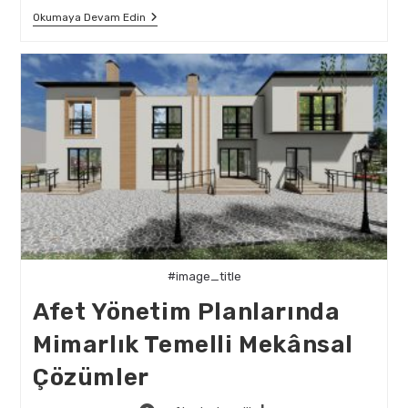
Akustik
Okumaya Devam Edin
Konfor
Ve
Deprem
Güvenliğinin
Mimari
Dengesi
#image_title
Afet Yönetim Planlarında
Mimarlık Temelli Mekânsal
Çözümler