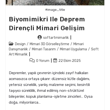
#image_title
Biyomimikri Ile Deprem
Dirençli Mimari Gelişim
Post
softartmimarlik
author:
Post
Design
/
Mimari 3D Görselleştirme
/
Mimari
category:
Danışmanlık
/
Mimari Tasarım
/
Mimari Uygulama
/
Soft
Art Mimarlık
Post
Post
0 Yorum
22 Ekim 2025
comments:
last
modified:
Depremler, yapılı çevrenin içindeki zayıf halkaları
acımasızca ortaya çıkarır: düzensiz kütle dağılımı,
yetersiz süneklik, yanlış malzeme seçimi, kesintili
taşıyıcı süreklilik, ihmal edilmiş non-strüktürel
bileşenler, kopuk planlama–işletme zincirleri… Oysa
doğa, milyonlarca…