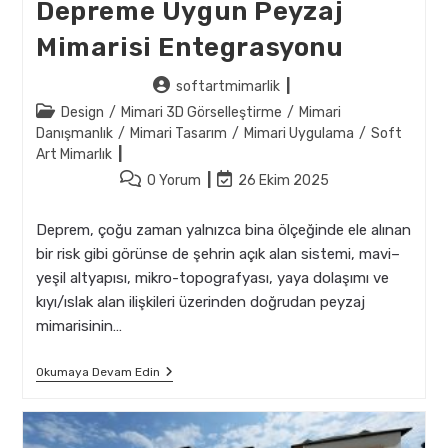
Depreme Uygun Peyzaj
Mimarisi Entegrasyonu
Post
softartmimarlik
author:
Post
Design
/
Mimari 3D Görselleştirme
/
Mimari
category:
Danışmanlık
/
Mimari Tasarım
/
Mimari Uygulama
/
Soft
Art Mimarlık
Post
Post
0 Yorum
26 Ekim 2025
comments:
last
modified:
Deprem, çoğu zaman yalnızca bina ölçeğinde ele alınan
bir risk gibi görünse de şehrin açık alan sistemi, mavi–
yeşil altyapısı, mikro-topografyası, yaya dolaşımı ve
kıyı/ıslak alan ilişkileri üzerinden doğrudan peyzaj
mimarisinin…
Depreme
Okumaya Devam Edin
Uygun
Peyzaj
Mimarisi
Entegrasyonu