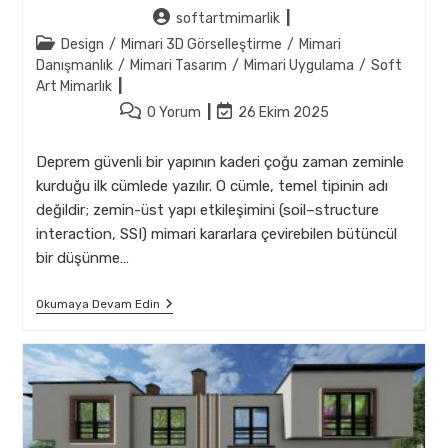
Post
softartmimarlik
author:
Post
Design
/
Mimari 3D Görselleştirme
/
Mimari
category:
Danışmanlık
/
Mimari Tasarım
/
Mimari Uygulama
/
Soft
Art Mimarlık
Post
Post
0 Yorum
26 Ekim 2025
comments:
last
modified:
Deprem güvenli bir yapının kaderi çoğu zaman zeminle
kurduğu ilk cümlede yazılır. O cümle, temel tipinin adı
değildir; zemin-üst yapı etkileşimini (soil–structure
interaction, SSI) mimari kararlara çevirebilen bütüncül
bir düşünme…
Zemin-
Okumaya Devam Edin
Temel
İlişkisi
Ve
Mimarlıkta
Sismik
Etki
Azaltımı