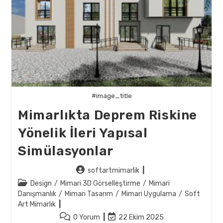
Riski
Değerlendirmesi
#image_title
Mimarlıkta Deprem Riskine
Yönelik İleri Yapısal
Simülasyonlar
Post
softartmimarlik
author:
Post
Design
/
Mimari 3D Görselleştirme
/
Mimari
category:
Danışmanlık
/
Mimari Tasarım
/
Mimari Uygulama
/
Soft
Art Mimarlık
Post
Post
0 Yorum
22 Ekim 2025