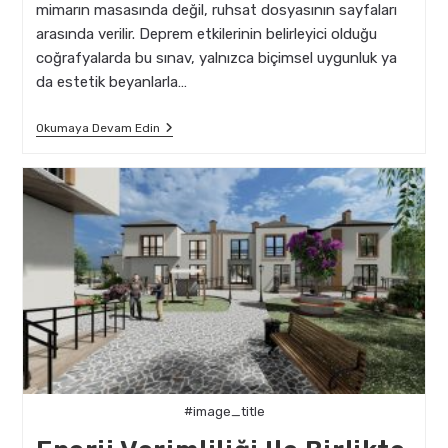
mimarın masasında değil, ruhsat dosyasının sayfaları
arasında verilir. Deprem etkilerinin belirleyici olduğu
coğrafyalarda bu sınav, yalnızca biçimsel uygunluk ya
da estetik beyanlarla…
Yeni
Okumaya Devam Edin
Yapı
Ruhsatlarında
Deprem
Güvenli
Mimari
Zorunlulukları
#image_title