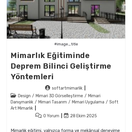
#image_title
Mimarlık Eğitiminde
Deprem Bilinci Geliştirme
Yöntemleri
Post
softartmimarlik
author:
Post
Design
/
Mimari 3D Görselleştirme
/
Mimari
category:
Danışmanlık
/
Mimari Tasarım
/
Mimari Uygulama
/
Soft
Art Mimarlık
Post
Post
0 Yorum
28 Ekim 2025
comments:
last
modified:
Mimarlık eğitimi, yalnızca forma ve mekânsal deneyime