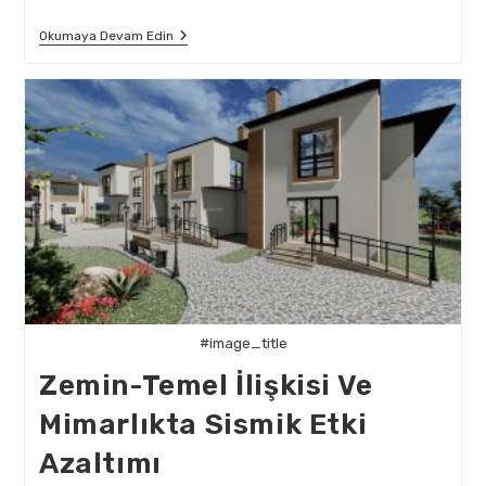
Yapı
Okumaya Devam Edin
Dinamiği
Dersinde
Mimarlık
Öğrencilerine
Deprem
Odaklı
Eğitim
#image_title
Zemin-Temel İlişkisi Ve
Mimarlıkta Sismik Etki
Azaltımı