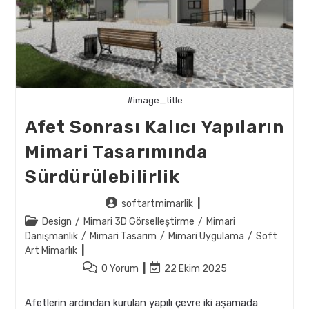
#image_title
Afet Sonrası Kalıcı Yapıların
Mimari Tasarımında
Sürdürülebilirlik
Post
softartmimarlik
author:
Post
Design
/
Mimari 3D Görselleştirme
/
Mimari
category:
Danışmanlık
/
Mimari Tasarım
/
Mimari Uygulama
/
Soft
Art Mimarlık
Post
Post
0 Yorum
22 Ekim 2025
comments:
last
modified:
Afetlerin ardından kurulan yapılı çevre iki aşamada