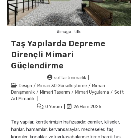
#image_title
Taş Yapılarda Depreme
Dirençli Mimari
Güçlendirme
Post
softartmimarlik
author:
Post
Design
/
Mimari 3D Görselleştirme
/
Mimari
category:
Danışmanlık
/
Mimari Tasarım
/
Mimari Uygulama
/
Soft
Art Mimarlık
Post
Post
0 Yorum
26 Ekim 2025
comments:
last
modified:
Taş yapılar, kentlerimizin hafızasıdır: camiler, kiliseler,
hanlar, hamamlar, kervansaraylar, medreseler, taş
köprüler, konaklar ve kıyı kasabalarının kireç harçlı taş