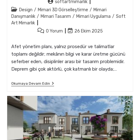
Post
softartmimarlik
author:
Post
Design
/
Mimari 3D Görselleştirme
/
Mimari
category:
Danışmanlık
/
Mimari Tasarım
/
Mimari Uygulama
/
Soft
Art Mimarlık
Post
Post
0 Yorum
26 Ekim 2025
comments:
last
modified:
Afet yönetim planı, yalnız prosedür ve talimatlar
toplamı değildir; mekânın bilgi ve karar üretme gücünü
seferber eden, disiplinler arası bir tasarım problemidir.
Deprem gibi çok aktörlü, çok katmanlı bir olayda;…
Afet
Okumaya Devam Edin
Yönetim
Planlarında
Mimarlık
Temelli
Mekânsal
Çözümler