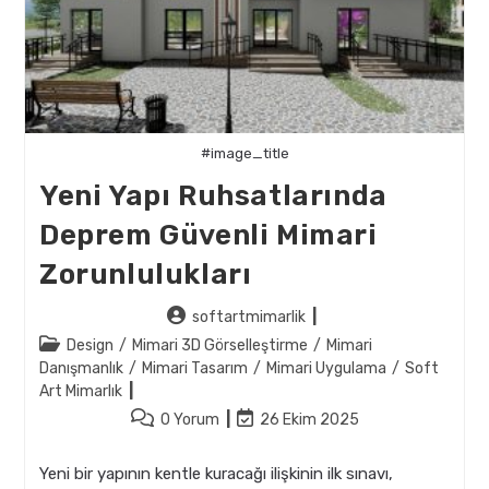
#image_title
Yeni Yapı Ruhsatlarında
Deprem Güvenli Mimari
Zorunlulukları
Post
softartmimarlik
author:
Post
Design
/
Mimari 3D Görselleştirme
/
Mimari
category:
Danışmanlık
/
Mimari Tasarım
/
Mimari Uygulama
/
Soft
Art Mimarlık
Post
Post
0 Yorum
26 Ekim 2025
comments:
last
modified:
Yeni bir yapının kentle kuracağı ilişkinin ilk sınavı,