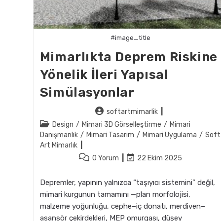
#image_title
Mimarlıkta Deprem Riskine
Yönelik İleri Yapısal
Simülasyonlar
Post
softartmimarlik
author:
Post
Design
/
Mimari 3D Görselleştirme
/
Mimari
category:
Danışmanlık
/
Mimari Tasarım
/
Mimari Uygulama
/
Soft
Art Mimarlık
Post
Post
0 Yorum
22 Ekim 2025
comments:
last
modified:
Depremler, yapının yalnızca “taşıyıcı sistemini” değil,
mimari kurgunun tamamını —plan morfolojisi,
malzeme yoğunluğu, cephe–iç donatı, merdiven–
asansör çekirdekleri, MEP omurgası, düşey