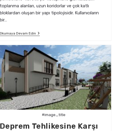
toplanma alanları, uzun koridorlar ve çok katlı
bloklardan oluşan bir yapı tipolojisidir. Kullanıcıların
bir…
Öğrenci
Okumaya Devam Edin
Yurtlarında
Depreme
Karşı
Alınacak
Mimari
Önlemler
#image_title
Deprem Tehlikesine Karşı