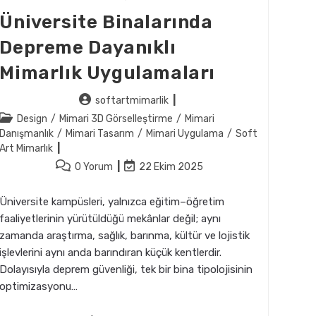
Üniversite Binalarında
Depreme Dayanıklı
Mimarlık Uygulamaları
Post
softartmimarlik
author:
Post
Design
/
Mimari 3D Görselleştirme
/
Mimari
category:
Danışmanlık
/
Mimari Tasarım
/
Mimari Uygulama
/
Soft
Art Mimarlık
Post
Post
0 Yorum
22 Ekim 2025
comments:
last
modified:
Üniversite kampüsleri, yalnızca eğitim–öğretim
faaliyetlerinin yürütüldüğü mekânlar değil; aynı
zamanda araştırma, sağlık, barınma, kültür ve lojistik
işlevlerini aynı anda barındıran küçük kentlerdir.
Dolayısıyla deprem güvenliği, tek bir bina tipolojisinin
optimizasyonu…