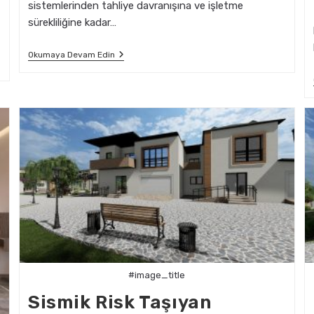
sistemlerinden tahliye davranışına ve işletme
sürekliliğine kadar…
Sismik
Okumaya Devam Edin
Güvenlik
Testleri
Ve
Mimari
Proje
Hazırlığı
#image_title
Sismik Risk Taşıyan