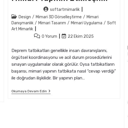
Post
softartmimarlik
author:
Post
Design
/
Mimari 3D Görselleştirme
/
Mimari
category:
Danışmanlık
/
Mimari Tasarım
/
Mimari Uygulama
/
Soft
Art Mimarlık
Post
Post
0 Yorum
22 Ekim 2025
comments:
last
modified:
Deprem tatbikatları genellikle insan davranışlarını,
örgütsel koordinasyonu ve acil durum prosedürlerini
sınayan uygulamalar olarak görülür. Oysa tatbikatların
başarısı, mimari yapının tatbikata nasıl “cevap verdiği”
ile doğrudan ilişkilidir. Bir yapının plan…
Deprem
Okumaya Devam Edin
Tatbikatlarında
Mimari
Yapının
Etkileşimi