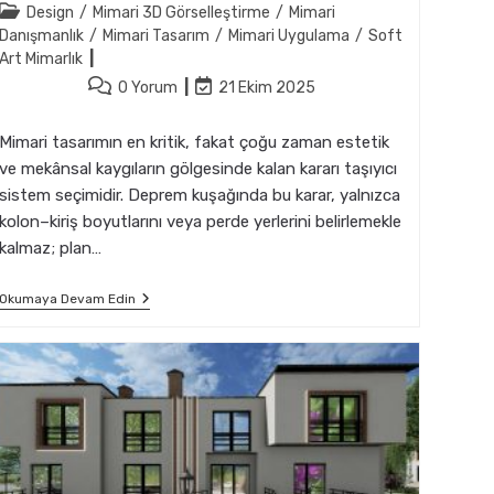
author:
Post
Design
/
Mimari 3D Görselleştirme
/
Mimari
category:
Danışmanlık
/
Mimari Tasarım
/
Mimari Uygulama
/
Soft
Art Mimarlık
Post
Post
0 Yorum
21 Ekim 2025
comments:
last
modified:
Mimari tasarımın en kritik, fakat çoğu zaman estetik
ve mekânsal kaygıların gölgesinde kalan kararı taşıyıcı
sistem seçimidir. Deprem kuşağında bu karar, yalnızca
kolon–kiriş boyutlarını veya perde yerlerini belirlemekle
kalmaz; plan…
Mimaride
Okumaya Devam Edin
Taşıyıcı
Sistem
Seçiminin
Deprem
Performansına
Etkisi