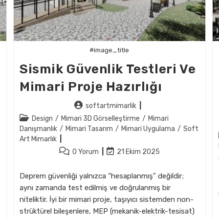
#image_title
Sismik Güvenlik Testleri Ve
Mimari Proje Hazırlığı
Post
softartmimarlik
author:
Post
Design
/
Mimari 3D Görselleştirme
/
Mimari
category:
Danışmanlık
/
Mimari Tasarım
/
Mimari Uygulama
/
Soft
Art Mimarlık
Post
Post
0 Yorum
21 Ekim 2025
comments:
last
modified:
Deprem güvenliği yalnızca “hesaplanmış” değildir;
aynı zamanda test edilmiş ve doğrulanmış bir
niteliktir. İyi bir mimari proje, taşıyıcı sistemden non-
strüktürel bileşenlere, MEP (mekanik-elektrik-tesisat)