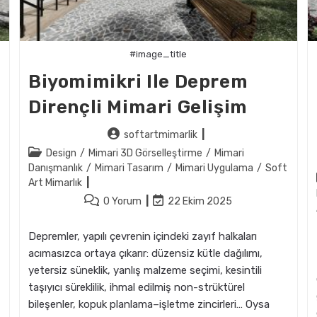
#image_title
Biyomimikri Ile Deprem
Dirençli Mimari Gelişim
Post
softartmimarlik
author:
Post
Design
/
Mimari 3D Görselleştirme
/
Mimari
category:
Danışmanlık
/
Mimari Tasarım
/
Mimari Uygulama
/
Soft
Art Mimarlık
Post
Post
0 Yorum
22 Ekim 2025
comments:
last
modified:
Depremler, yapılı çevrenin içindeki zayıf halkaları
acımasızca ortaya çıkarır: düzensiz kütle dağılımı,
yetersiz süneklik, yanlış malzeme seçimi, kesintili
taşıyıcı süreklilik, ihmal edilmiş non-strüktürel
bileşenler, kopuk planlama–işletme zincirleri… Oysa