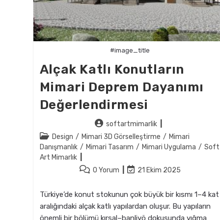
#image_title
Alçak Katlı Konutların
Mimari Deprem Dayanımı
Değerlendirmesi
Post
softartmimarlik
author:
Post
Design
/
Mimari 3D Görselleştirme
/
Mimari
category:
Danışmanlık
/
Mimari Tasarım
/
Mimari Uygulama
/
Soft
Art Mimarlık
Post
Post
0 Yorum
21 Ekim 2025
comments:
last
modified:
Türkiye’de konut stokunun çok büyük bir kısmı 1–4 kat
aralığındaki alçak katlı yapılardan oluşur. Bu yapıların
önemli bir bölümü kırsal–banliyö dokusunda yığma