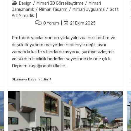
author:
Post
Design
/
Mimari 3D Görselleştirme
/
Mimari
category:
Danışmanlık
/
Mimari Tasarım
/
Mimari Uygulama
/
Soft
Art Mimarlık
Post
Post
0 Yorum
21 Ekim 2025
comments:
last
modified:
Prefabrik yapılar son on yılda yalnızca hızlı üretim ve
düşük ilk yatırım maliyetleri nedeniyle değil, aynı
zamanda kalite standardizasyonu, şantiyesizleşme
ve sürdürülebilirlik hedefleri sayesinde de öne çıktı.
Deprem kuşağındaki ülkeler…
Prefabrik
Okumaya Devam Edin
Yapılarda
Depreme
Uygun
Mimarlık
Stratejileri