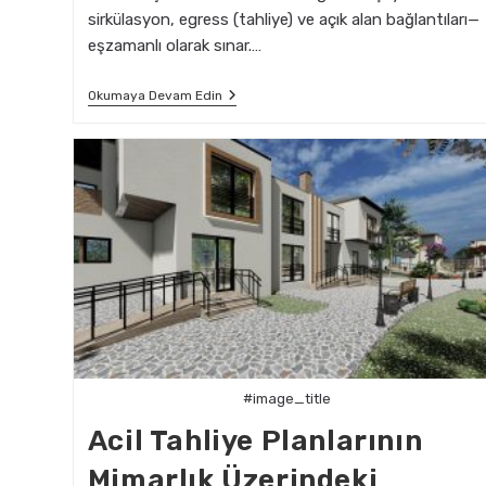
sirkülasyon, egress (tahliye) ve açık alan bağlantıları—
eşzamanlı olarak sınar.…
Mimarlıkta
Okumaya Devam Edin
Deprem
Riskine
Yönelik
İleri
Yapısal
Simülasyonlar
#image_title
Acil Tahliye Planlarının
Mimarlık Üzerindeki