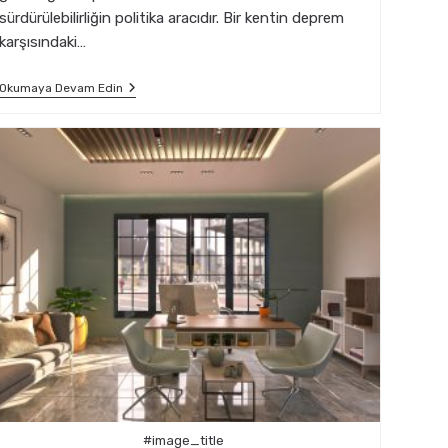
sürdürülebilirliğin politika aracıdır. Bir kentin deprem
karşısındaki…
Deprem
Okumaya Devam Edin
Riski
Altındaki
Kentlerde
Mimarlık
Politikaları
#image_title