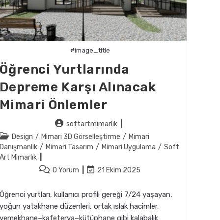
#image_title
Öğrenci Yurtlarında
Depreme Karşı Alınacak
Mimari Önlemler
Post
softartmimarlik
author:
Post
Design
/
Mimari 3D Görselleştirme
/
Mimari
category:
Danışmanlık
/
Mimari Tasarım
/
Mimari Uygulama
/
Soft
Art Mimarlık
Post
Post
0 Yorum
21 Ekim 2025
comments:
last
modified:
Öğrenci yurtları, kullanıcı profili gereği 7/24 yaşayan,
yoğun yatakhane düzenleri, ortak ıslak hacimler,
yemekhane–kafeterya–kütüphane gibi kalabalık