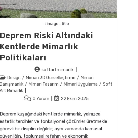
#image_title
Deprem Riski Altındaki
Kentlerde Mimarlık
Politikaları
Post
softartmimarlik
author:
Post
Design
/
Mimari 3D Görselleştirme
/
Mimari
category:
Danışmanlık
/
Mimari Tasarım
/
Mimari Uygulama
/
Soft
Art Mimarlık
Post
Post
0 Yorum
22 Ekim 2025
comments:
last
modified:
Deprem kuşağındaki kentlerde mimarlık, yalnızca
estetik tercihler ve fonksiyonel çözümler üretmekle
görevli bir disiplin değildir; aynı zamanda kamusal
güvenliğin, toplumsal refahın ve ekonomik