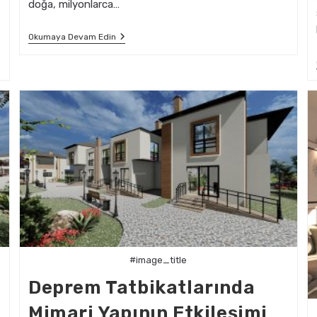
doğa, milyonlarca…
Biyomimikri
Okumaya Devam Edin
Ile
Deprem
Dirençli
Mimari
Gelişim
#image_title
Deprem Tatbikatlarında
Mimari Yapının Etkileşimi