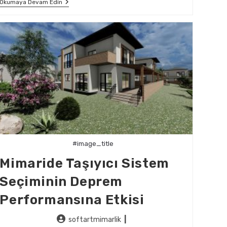
Üniversite
Okumaya Devam Edin
Binalarında
Depreme
Dayanıklı
Mimarlık
Uygulamaları
#image_title
Mimaride Taşıyıcı Sistem
Seçiminin Deprem
Performansına Etkisi
Post
softartmimarlik