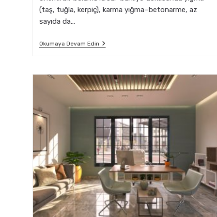
(taş, tuğla, kerpiç), karma yığma–betonarme, az
sayıda da…
Alçak
Okumaya Devam Edin
Katlı
Konutların
Mimari
Deprem
Dayanımı
Değerlendirmesi