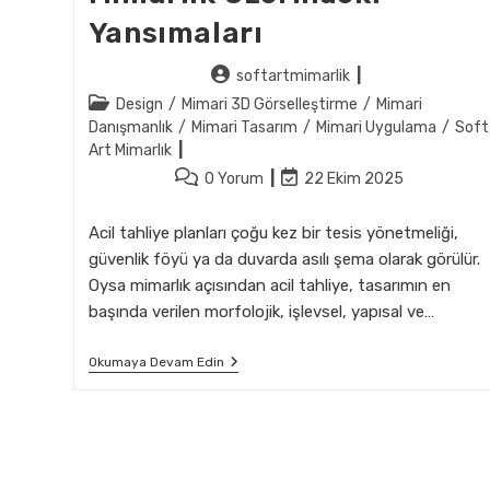
Yansımaları
Post
softartmimarlik
author:
Post
Design
/
Mimari 3D Görselleştirme
/
Mimari
category:
Danışmanlık
/
Mimari Tasarım
/
Mimari Uygulama
/
Soft
Art Mimarlık
Post
Post
0 Yorum
22 Ekim 2025
comments:
last
modified:
Acil tahliye planları çoğu kez bir tesis yönetmeliği,
güvenlik föyü ya da duvarda asılı şema olarak görülür.
Oysa mimarlık açısından acil tahliye, tasarımın en
başında verilen morfolojik, işlevsel, yapısal ve…
Acil
Okumaya Devam Edin
Tahliye
Planlarının
Mimarlık
Üzerindeki
Yansımaları