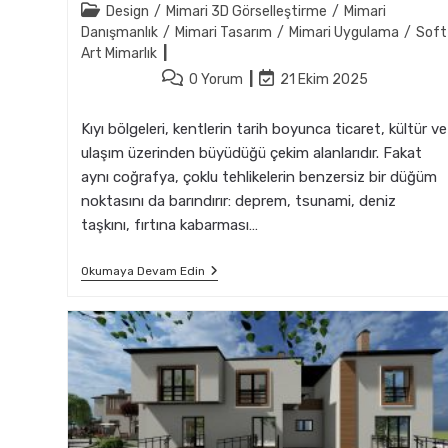
author:
Post
Design
/
Mimari 3D Görselleştirme
/
Mimari
category:
Danışmanlık
/
Mimari Tasarım
/
Mimari Uygulama
/
Soft
Art Mimarlık
Post
Post
0 Yorum
21 Ekim 2025
comments:
last
modified:
Kıyı bölgeleri, kentlerin tarih boyunca ticaret, kültür ve
ulaşım üzerinden büyüdüğü çekim alanlarıdır. Fakat
aynı coğrafya, çoklu tehlikelerin benzersiz bir düğüm
noktasını da barındırır: deprem, tsunami, deniz
taşkını, fırtına kabarması…
Kıyı
Okumaya Devam Edin
Bölgelerinde
Sismik
Mimari
Planlamanın
Zorlukları