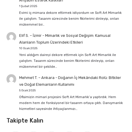
Ahşabın Estetik Katkıları
1 Şubat 2025
Evimi iç mimara dekore ettirmek istiyordum ve Soft Art Mimarlık
ile çalıştım. Tasarım sürecinde benim fikirlerimi dinleyip, onları
mükemmel bir…
Elif S. – İzmir
-
Mimarlık ve Sosyal Değişim: Kamusal
Alanların Toplum Üzerindeki Etkileri
10 Ocak 2025
Yeni aldığım daireyi dekore ettirmek için Soft Art Mimarlık ile
çalıştım. Tasarım sürecinde benim fikirlerimi dinleyip, onları
mükemmel bir şekilde…
Mehmet T. – Ankara
-
Doğanın İç Mekândaki Rolü: Bitkiler
ve Doğal Elemanların Kullanımı
5 Ocak 2025
Ofisimizin mimari projesini Soft Art Mimarlık’a yaptırdık. Hem
modern hem de fonksiyonel bir tasarım ortaya çıktı. Danışmanlık
hizmetleri sayesinde ihtiyaçlarımızı…
Takipte Kalın