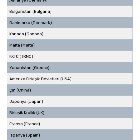
Almanya (Germany)
Bulgaristan (Bulgaria)
Danimarka (Denmark)
Kanada (Canada)
Malta (Malta)
KKTC (TRNC)
Yunanistan (Greece)
Amerika Birleşik Devletleri (USA)
Çin (China)
Japonya (Japan)
Birleşik Krallık (UK)
Fransa (France)
İspanya (Spain)