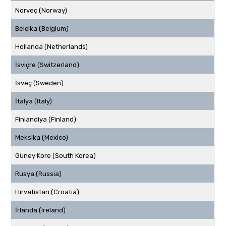
Norveç (Norway)
Belçika (Belgium)
Hollanda (Netherlands)
İsviçre (Switzerland)
İsveç (Sweden)
İtalya (Italy)
Finlandiya (Finland)
Meksika (Mexico)
Güney Kore (South Korea)
Rusya (Russia)
Hırvatistan (Croatia)
İrlanda (Ireland)