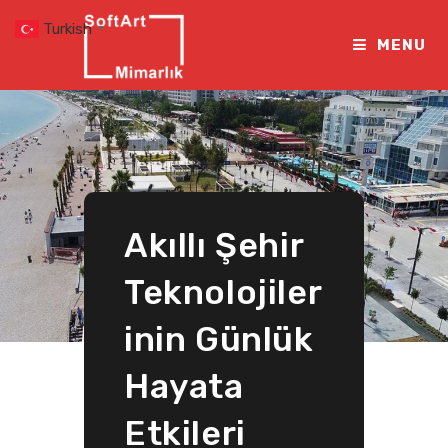
Skip
Turkish
▼
to
MENU
content
Akıllı Şehir
Teknolojiler
inin Günlük
Hayata
Etkileri