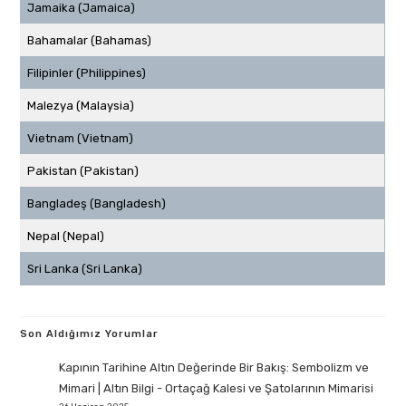
Jamaika (Jamaica)
Bahamalar (Bahamas)
Filipinler (Philippines)
Malezya (Malaysia)
Vietnam (Vietnam)
Pakistan (Pakistan)
Bangladeş (Bangladesh)
Nepal (Nepal)
Sri Lanka (Sri Lanka)
Son Aldığımız Yorumlar
Kapının Tarihine Altın Değerinde Bir Bakış: Sembolizm ve
Mimari | Altın Bilgi
-
Ortaçağ Kalesi ve Şatolarının Mimarisi