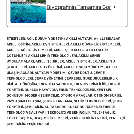
Biyografinin Tamamını Gör
ETIKETLER
:
ACIL DURUM YÖNETIMI
,
AKILLI ALTYAPI
,
AKILLI BINALAR
,
AKILLI EĞITIM
,
AKILLI EV SISTEMLERI
,
AKILLI GÜVENLIK SISTEMLERI
,
AKILLI SAĞLIK SISTEMLERI
,
AKILLI ŞEBEKELER
,
AKILLI ŞEHIR
ÇÖZÜMLERI
,
AKILLI ŞEHIR TEKNOLOJILERI
,
AKILLI ŞEHIR
UYGULAMALARI
,
AKILLI ŞEHIRLER
,
AKILLI SISTEMLER
,
AKILLI SU
ŞEBEKELERI
,
AKILLI SU YÖNETIMI
,
AKILLI TRAFIK YÖNETIMI
,
AKILLI
ULAŞIM AĞLARI
,
ALTYAPI YÖNETIMI
,
ÇEVRE DOSTU
,
ÇEVRE
TEKNOLOJILERI
,
ÇEVRE YÖNETIMI
,
ÇEVRESEL SÜRDÜRÜLEBILIRLIK
,
DIJITAL DÖNÜŞÜM
,
ENERJI TASARRUFU
,
ENERJI VERIMLILIĞI
,
ENERJI
YÖNETIMI
,
GÜNLÜK HAYAT
,
GÜVENLIK TEKNOLOJILERI
,
KENTSEL
DÖNÜŞÜM
,
MODERN ŞEHIRCILIK
,
OTONOM ARAÇLAR
,
OTONOM SÜRÜŞ
,
PAYLAŞIMLI ULAŞIM
,
ŞEHIR PLANLAMA
,
ŞEHIR TEKNOLOJILERI
,
ŞEHIR
YÖNETIMI
,
ŞEHIRCILIK
,
SU TASARRUFU
,
SÜRDÜRÜLEBILIR ENERJI
,
TEKNOLOJI VE ALTYAPI
,
TEKNOLOJI VE ŞEHIRCILIK
,
TELE-SAĞLIK
,
TOPLU TAŞIMA
,
ULAŞIM SISTEMLERI
,
YENILENEBILIR ENERJI
,
YENILIKÇI
ŞEHIRCILIK
,
YEŞIL ENERJI