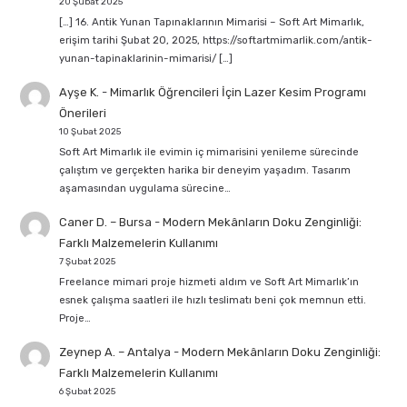
20 Şubat 2025
[…] 16. Antik Yunan Tapınaklarının Mimarisi – Soft Art Mimarlık,
erişim tarihi Şubat 20, 2025, https://softartmimarlik.com/antik-
yunan-tapinaklarinin-mimarisi/ […]
Ayşe K.
-
Mimarlık Öğrencileri İçin Lazer Kesim Programı
Önerileri
10 Şubat 2025
Soft Art Mimarlık ile evimin iç mimarisini yenileme sürecinde
çalıştım ve gerçekten harika bir deneyim yaşadım. Tasarım
aşamasından uygulama sürecine…
Caner D. – Bursa
-
Modern Mekânların Doku Zenginliği:
Farklı Malzemelerin Kullanımı
7 Şubat 2025
Freelance mimari proje hizmeti aldım ve Soft Art Mimarlık’ın
esnek çalışma saatleri ile hızlı teslimatı beni çok memnun etti.
Proje…
Zeynep A. – Antalya
-
Modern Mekânların Doku Zenginliği:
Farklı Malzemelerin Kullanımı
6 Şubat 2025