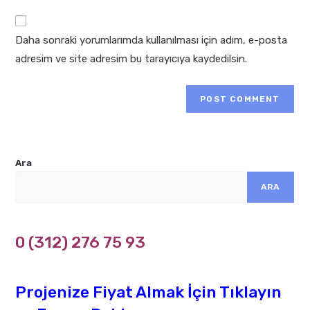
website
comment
URL
Daha sonraki yorumlarımda kullanılması için adım, e-posta
(optional)
adresim ve site adresim bu tarayıcıya kaydedilsin.
Ara
ARA
0 (312) 276 75 93
Projenize Fiyat Almak İçin Tıklayın