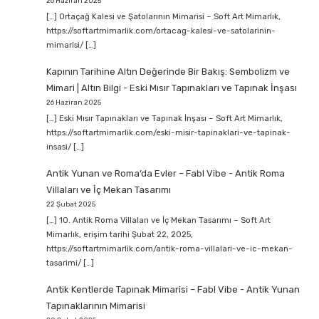
26 Haziran 2025
[…] Ortaçağ Kalesi ve Şatolarının Mimarisi – Soft Art Mimarlık,
https://softartmimarlik.com/ortacag-kalesi-ve-satolarinin-
mimarisi/ […]
Kapının Tarihine Altın Değerinde Bir Bakış: Sembolizm ve
Mimari | Altın Bilgi
-
Eski Mısır Tapınakları ve Tapınak İnşası
26 Haziran 2025
[…] Eski Mısır Tapınakları ve Tapınak İnşası – Soft Art Mimarlık,
https://softartmimarlik.com/eski-misir-tapinaklari-ve-tapinak-
insasi/ […]
Antik Yunan ve Roma’da Evler – Fabl Vibe
-
Antik Roma
Villaları ve İç Mekan Tasarımı
22 Şubat 2025
[…] 10. Antik Roma Villaları ve İç Mekan Tasarımı – Soft Art
Mimarlık, erişim tarihi Şubat 22, 2025,
https://softartmimarlik.com/antik-roma-villalari-ve-ic-mekan-
tasarimi/ […]
Antik Kentlerde Tapınak Mimarisi – Fabl Vibe
-
Antik Yunan
Tapınaklarının Mimarisi