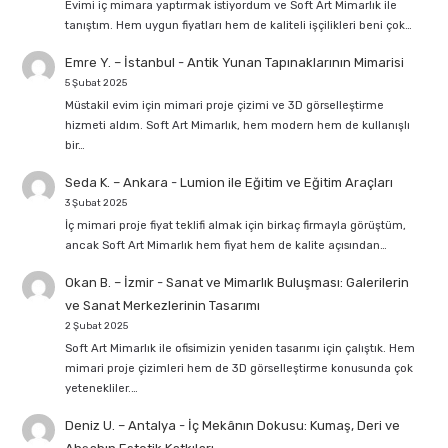
Evimi iç mimara yaptırmak istiyordum ve Soft Art Mimarlık ile
tanıştım. Hem uygun fiyatları hem de kaliteli işçilikleri beni çok…
Emre Y. – İstanbul
-
Antik Yunan Tapınaklarının Mimarisi
5 Şubat 2025
Müstakil evim için mimari proje çizimi ve 3D görselleştirme
hizmeti aldım. Soft Art Mimarlık, hem modern hem de kullanışlı
bir…
Seda K. – Ankara
-
Lumion ile Eğitim ve Eğitim Araçları
3 Şubat 2025
İç mimari proje fiyat teklifi almak için birkaç firmayla görüştüm,
ancak Soft Art Mimarlık hem fiyat hem de kalite açısından…
Okan B. – İzmir
-
Sanat ve Mimarlık Buluşması: Galerilerin
ve Sanat Merkezlerinin Tasarımı
2 Şubat 2025
Soft Art Mimarlık ile ofisimizin yeniden tasarımı için çalıştık. Hem
mimari proje çizimleri hem de 3D görselleştirme konusunda çok
yetenekliler.…
Deniz U. – Antalya
-
İç Mekânın Dokusu: Kumaş, Deri ve