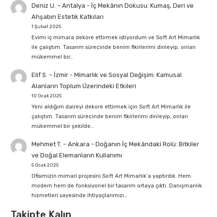
Deniz U. – Antalya
-
İç Mekânın Dokusu: Kumaş, Deri ve
Ahşabın Estetik Katkıları
1 Şubat 2025
Evimi iç mimara dekore ettirmek istiyordum ve Soft Art Mimarlık
ile çalıştım. Tasarım sürecinde benim fikirlerimi dinleyip, onları
mükemmel bir…
Elif S. – İzmir
-
Mimarlık ve Sosyal Değişim: Kamusal
Alanların Toplum Üzerindeki Etkileri
10 Ocak 2025
Yeni aldığım daireyi dekore ettirmek için Soft Art Mimarlık ile
çalıştım. Tasarım sürecinde benim fikirlerimi dinleyip, onları
mükemmel bir şekilde…
Mehmet T. – Ankara
-
Doğanın İç Mekândaki Rolü: Bitkiler
ve Doğal Elemanların Kullanımı
5 Ocak 2025
Ofisimizin mimari projesini Soft Art Mimarlık’a yaptırdık. Hem
modern hem de fonksiyonel bir tasarım ortaya çıktı. Danışmanlık
hizmetleri sayesinde ihtiyaçlarımızı…
Takipte Kalın