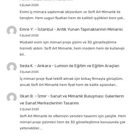
6 Şubat 2025
Evimi iç mimara yaptırmak istiyordum ve Soft Art Mimarlık ile
tanıştım. Hem uygun fiyatları hem de kaliteli işçilikleri beni çok…
Emre Y. – İstanbul
-
Antik Yunan Tapınaklarının Mimarisi
5 Şubat 2025
Müstakil evim için mimari proje çizimi ve 3D görselleştirme
hizmeti aldım. Soft Art Mimarlık, hem modern hem de kullanışlı
bir…
Seda K. – Ankara
-
Lumion ile Eğitim ve Eğitim Araçları
3 Şubat 2025
İç mimari proje fiyat teklifi almak için birkaç firmayla görüştüm,
ancak Soft Art Mimarlık hem fiyat hem de kalite açısından…
Okan B. – İzmir
-
Sanat ve Mimarlık Buluşması: Galerilerin
ve Sanat Merkezlerinin Tasarımı
2 Şubat 2025
Soft Art Mimarlık ile ofisimizin yeniden tasarımı için çalıştık. Hem
mimari proje çizimleri hem de 3D görselleştirme konusunda çok
yetenekliler.…