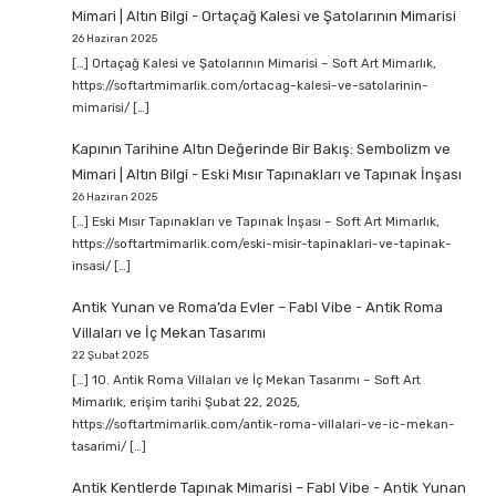
Mimari | Altın Bilgi
-
Ortaçağ Kalesi ve Şatolarının Mimarisi
26 Haziran 2025
[…] Ortaçağ Kalesi ve Şatolarının Mimarisi – Soft Art Mimarlık,
https://softartmimarlik.com/ortacag-kalesi-ve-satolarinin-
mimarisi/ […]
Kapının Tarihine Altın Değerinde Bir Bakış: Sembolizm ve
Mimari | Altın Bilgi
-
Eski Mısır Tapınakları ve Tapınak İnşası
26 Haziran 2025
[…] Eski Mısır Tapınakları ve Tapınak İnşası – Soft Art Mimarlık,
https://softartmimarlik.com/eski-misir-tapinaklari-ve-tapinak-
insasi/ […]
Antik Yunan ve Roma’da Evler – Fabl Vibe
-
Antik Roma
Villaları ve İç Mekan Tasarımı
22 Şubat 2025
[…] 10. Antik Roma Villaları ve İç Mekan Tasarımı – Soft Art
Mimarlık, erişim tarihi Şubat 22, 2025,
https://softartmimarlik.com/antik-roma-villalari-ve-ic-mekan-
tasarimi/ […]
Antik Kentlerde Tapınak Mimarisi – Fabl Vibe
-
Antik Yunan