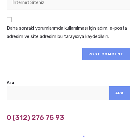
address
comment
your
to
website
comment
URL
Daha sonraki yorumlarımda kullanılması için adım, e-posta
(optional)
adresim ve site adresim bu tarayıcıya kaydedilsin.
Ara
ARA
0 (312) 276 75 93