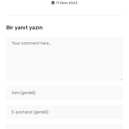
17 Ekim 2023
Bir yanıt yazın
Comment
Enter
your
name
Enter
or
your
username
email
to
Enter