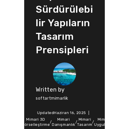
Sürdürülebi
lir Yapıların
Tasarım
Prensipleri
Written by
softartmimarlik
Updated
Haziran 16, 2025
ted
Mimari 3D
Mimari
Mimari
Mimari
Soft Ar
Design
/
/
/
/
/
n
Görselleştirme
Danışmanlık
Tasarım
Uygulama
Mimarl