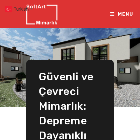
Skip
Turkish
▼
to
MENU
content
Güvenli ve
Çevreci
Mimarlık:
Depreme
Dayanıklı