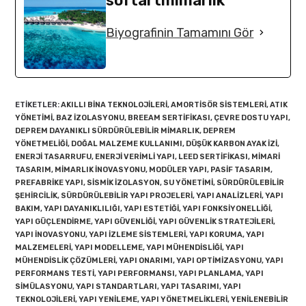
softartmimarlik
Biyografinin Tamamını Gör
ETIKETLER
:
AKILLI BINA TEKNOLOJILERI
,
AMORTISÖR SISTEMLERI
,
ATIK
YÖNETIMI
,
BAZ IZOLASYONU
,
BREEAM SERTIFIKASI
,
ÇEVRE DOSTU YAPI
,
DEPREM DAYANIKLI SÜRDÜRÜLEBILIR MIMARLIK
,
DEPREM
YÖNETMELIĞI
,
DOĞAL MALZEME KULLANIMI
,
DÜŞÜK KARBON AYAK IZI
,
ENERJI TASARRUFU
,
ENERJI VERIMLI YAPI
,
LEED SERTIFIKASI
,
MIMARI
TASARIM
,
MIMARLIK INOVASYONU
,
MODÜLER YAPI
,
PASIF TASARIM
,
PREFABRIKE YAPI
,
SISMIK IZOLASYON
,
SU YÖNETIMI
,
SÜRDÜRÜLEBILIR
ŞEHIRCILIK
,
SÜRDÜRÜLEBILIR YAPI PROJELERI
,
YAPI ANALIZLERI
,
YAPI
BAKIM
,
YAPI DAYANIKLILIĞI
,
YAPI ESTETIĞI
,
YAPI FONKSIYONELLIĞI
,
YAPI GÜÇLENDIRME
,
YAPI GÜVENLIĞI
,
YAPI GÜVENLIK STRATEJILERI
,
YAPI INOVASYONU
,
YAPI IZLEME SISTEMLERI
,
YAPI KORUMA
,
YAPI
MALZEMELERI
,
YAPI MODELLEME
,
YAPI MÜHENDISLIĞI
,
YAPI
MÜHENDISLIK ÇÖZÜMLERI
,
YAPI ONARIMI
,
YAPI OPTIMIZASYONU
,
YAPI
PERFORMANS TESTI
,
YAPI PERFORMANSI
,
YAPI PLANLAMA
,
YAPI
SIMÜLASYONU
,
YAPI STANDARTLARI
,
YAPI TASARIMI
,
YAPI
TEKNOLOJILERI
,
YAPI YENILEME
,
YAPI YÖNETMELIKLERI
,
YENILENEBILIR