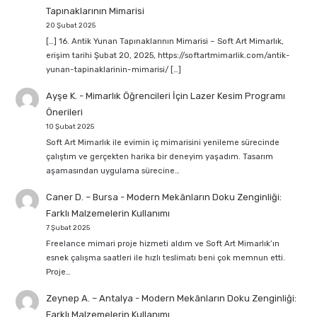
Tapınaklarının Mimarisi
20 Şubat 2025
[…] 16. Antik Yunan Tapınaklarının Mimarisi – Soft Art Mimarlık,
erişim tarihi Şubat 20, 2025, https://softartmimarlik.com/antik-
yunan-tapinaklarinin-mimarisi/ […]
Ayşe K.
-
Mimarlık Öğrencileri İçin Lazer Kesim Programı
Önerileri
10 Şubat 2025
Soft Art Mimarlık ile evimin iç mimarisini yenileme sürecinde
çalıştım ve gerçekten harika bir deneyim yaşadım. Tasarım
aşamasından uygulama sürecine…
Caner D. – Bursa
-
Modern Mekânların Doku Zenginliği:
Farklı Malzemelerin Kullanımı
7 Şubat 2025
Freelance mimari proje hizmeti aldım ve Soft Art Mimarlık’ın
esnek çalışma saatleri ile hızlı teslimatı beni çok memnun etti.
Proje…
Zeynep A. – Antalya
-
Modern Mekânların Doku Zenginliği:
Farklı Malzemelerin Kullanımı