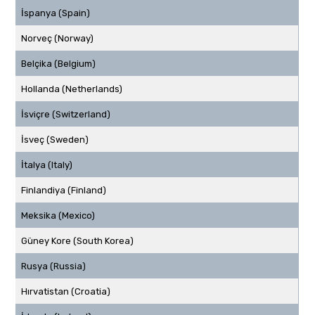
İspanya (Spain)
Norveç (Norway)
Belçika (Belgium)
Hollanda (Netherlands)
İsviçre (Switzerland)
İsveç (Sweden)
İtalya (Italy)
Finlandiya (Finland)
Meksika (Mexico)
Güney Kore (South Korea)
Rusya (Russia)
Hırvatistan (Croatia)