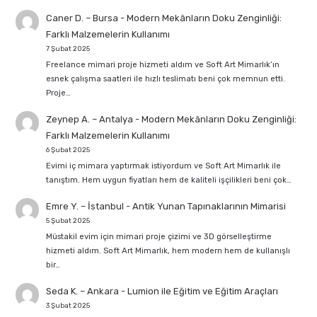
Caner D. – Bursa
-
Modern Mekânların Doku Zenginliği:
Farklı Malzemelerin Kullanımı
7 Şubat 2025
Freelance mimari proje hizmeti aldım ve Soft Art Mimarlık’ın
esnek çalışma saatleri ile hızlı teslimatı beni çok memnun etti.
Proje…
Zeynep A. – Antalya
-
Modern Mekânların Doku Zenginliği:
Farklı Malzemelerin Kullanımı
6 Şubat 2025
Evimi iç mimara yaptırmak istiyordum ve Soft Art Mimarlık ile
tanıştım. Hem uygun fiyatları hem de kaliteli işçilikleri beni çok…
Emre Y. – İstanbul
-
Antik Yunan Tapınaklarının Mimarisi
5 Şubat 2025
Müstakil evim için mimari proje çizimi ve 3D görselleştirme
hizmeti aldım. Soft Art Mimarlık, hem modern hem de kullanışlı
bir…
Seda K. – Ankara
-
Lumion ile Eğitim ve Eğitim Araçları
3 Şubat 2025