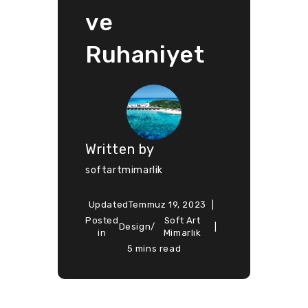
ve
Ruhaniyet
Written by
softartmimarlik
Updated
Temmuz 19, 2023
Posted
Soft Art
Design
/
in
Mimarlık
5 mins read