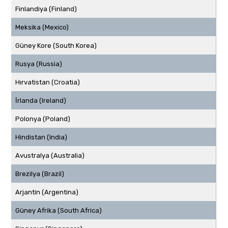
Finlandiya (Finland)
Meksika (Mexico)
Güney Kore (South Korea)
Rusya (Russia)
Hırvatistan (Croatia)
İrlanda (Ireland)
Polonya (Poland)
Hindistan (India)
Avustralya (Australia)
Brezilya (Brazil)
Arjantin (Argentina)
Güney Afrika (South Africa)