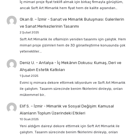
İç mimari proje fiyat teklifi almak için birkaç firmayla görüştüm,
ancak Soft Art Mimarlık hem fiyat hem de kalite açısından…
Okan B. – İzmir
-
Sanat ve Mimarlık Buluşması: Galerilerin
ve Sanat Merkezlerinin Tasarımı
2 Şubat 2025
Soft Art Mimarlık ile ofisimizin yeniden tasarımı için çalıştık. Hem
mimari proje çizimleri hem de 3D görselleştirme konusunda çok
yetenekliler.…
Deniz U. – Antalya
-
İç Mekânın Dokusu: Kumaş, Deri ve
Ahşabın Estetik Katkıları
1 Şubat 2025
Evimi iç mimara dekore ettirmek istiyordum ve Soft Art Mimarlık
ile çalıştım. Tasarım sürecinde benim fikirlerimi dinleyip, onları
mükemmel bir…
Elif S. – İzmir
-
Mimarlık ve Sosyal Değişim: Kamusal
Alanların Toplum Üzerindeki Etkileri
10 Ocak 2025
Yeni aldığım daireyi dekore ettirmek için Soft Art Mimarlık ile
çalıştım. Tasarım sürecinde benim fikirlerimi dinleyip, onları