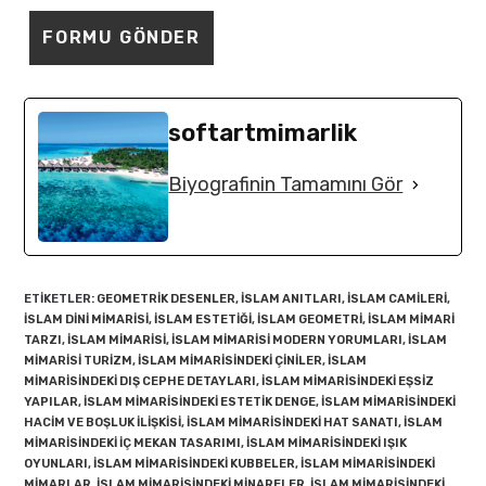
softartmimarlik
Biyografinin Tamamını Gör
ETIKETLER
:
GEOMETRIK DESENLER
,
İSLAM ANITLARI
,
İSLAM CAMILERI
,
İSLAM DINI MIMARISI
,
İSLAM ESTETIĞI
,
İSLAM GEOMETRI
,
İSLAM MIMARI
TARZI
,
İSLAM MIMARISI
,
İSLAM MIMARISI MODERN YORUMLARI
,
İSLAM
MIMARISI TURIZM
,
İSLAM MIMARISINDEKI ÇINILER
,
İSLAM
MIMARISINDEKI DIŞ CEPHE DETAYLARI
,
İSLAM MIMARISINDEKI EŞSIZ
YAPILAR
,
İSLAM MIMARISINDEKI ESTETIK DENGE
,
İSLAM MIMARISINDEKI
HACIM VE BOŞLUK ILIŞKISI
,
İSLAM MIMARISINDEKI HAT SANATI
,
İSLAM
MIMARISINDEKI IÇ MEKAN TASARIMI
,
İSLAM MIMARISINDEKI IŞIK
OYUNLARI
,
İSLAM MIMARISINDEKI KUBBELER
,
İSLAM MIMARISINDEKI
MIMARLAR
,
İSLAM MIMARISINDEKI MINARELER
,
İSLAM MIMARISINDEKI