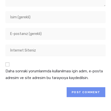
Enter
your
name
Enter
or
your
username
email
to
Enter
address
comment
your
to
website
comment
URL
Daha sonraki yorumlarımda kullanılması için adım, e-posta
(optional)
adresim ve site adresim bu tarayıcıya kaydedilsin.