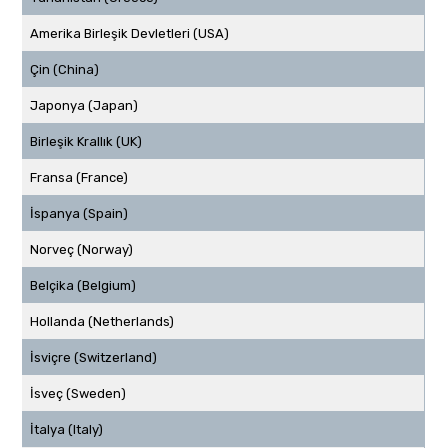
Amerika Birleşik Devletleri (USA)
Çin (China)
Japonya (Japan)
Birleşik Krallık (UK)
Fransa (France)
İspanya (Spain)
Norveç (Norway)
Belçika (Belgium)
Hollanda (Netherlands)
İsviçre (Switzerland)
İsveç (Sweden)
İtalya (Italy)