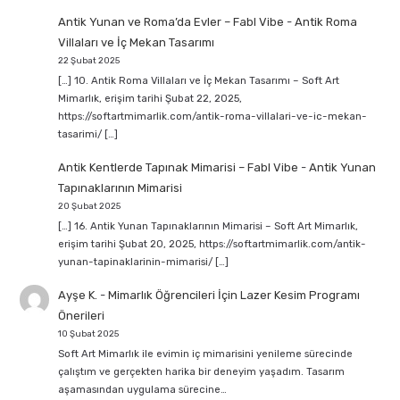
Antik Yunan ve Roma’da Evler – Fabl Vibe
-
Antik Roma
Villaları ve İç Mekan Tasarımı
22 Şubat 2025
[…] 10. Antik Roma Villaları ve İç Mekan Tasarımı – Soft Art
Mimarlık, erişim tarihi Şubat 22, 2025,
https://softartmimarlik.com/antik-roma-villalari-ve-ic-mekan-
tasarimi/ […]
Antik Kentlerde Tapınak Mimarisi – Fabl Vibe
-
Antik Yunan
Tapınaklarının Mimarisi
20 Şubat 2025
[…] 16. Antik Yunan Tapınaklarının Mimarisi – Soft Art Mimarlık,
erişim tarihi Şubat 20, 2025, https://softartmimarlik.com/antik-
yunan-tapinaklarinin-mimarisi/ […]
Ayşe K.
-
Mimarlık Öğrencileri İçin Lazer Kesim Programı
Önerileri
10 Şubat 2025
Soft Art Mimarlık ile evimin iç mimarisini yenileme sürecinde
çalıştım ve gerçekten harika bir deneyim yaşadım. Tasarım
aşamasından uygulama sürecine…