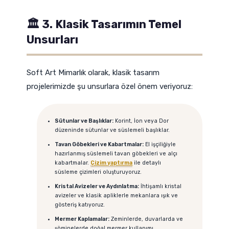
🏛️ 3. Klasik Tasarımın Temel
Unsurları
Soft Art Mimarlık olarak, klasik tasarım
projelerimizde şu unsurlara özel önem veriyoruz:
Sütunlar ve Başlıklar:
Korint, İon veya Dor
düzeninde sütunlar ve süslemeli başlıklar.
Tavan Göbekleri ve Kabartmalar:
El işçiliğiyle
hazırlanmış süslemeli tavan göbekleri ve alçı
kabartmalar.
Çizim yaptırma
ile detaylı
süsleme çizimleri oluşturuyoruz.
Kristal Avizeler ve Aydınlatma:
İhtişamlı kristal
avizeler ve klasik apliklerle mekanlara ışık ve
gösteriş katıyoruz.
Mermer Kaplamalar:
Zeminlerde, duvarlarda ve
şöminelerde doğal mermer kullanımı.