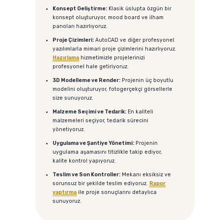
Konsept Geliştirme:
Klasik üslupta özgün bir
konsept oluşturuyor, mood board ve ilham
panoları hazırlıyoruz.
Proje Çizimleri:
AutoCAD ve diğer profesyonel
yazılımlarla mimari proje çizimlerini hazırlıyoruz.
Hazırlama
hizmetimizle projelerinizi
profesyonel hale getiriyoruz.
3D Modelleme ve Render:
Projenin üç boyutlu
modelini oluşturuyor, fotogerçekçi görsellerle
size sunuyoruz.
Malzeme Seçimi ve Tedarik:
En kaliteli
malzemeleri seçiyor, tedarik sürecini
yönetiyoruz.
Uygulama ve Şantiye Yönetimi:
Projenin
uygulama aşamasını titizlikle takip ediyor,
kalite kontrol yapıyoruz.
Teslim ve Son Kontroller:
Mekanı eksiksiz ve
sorunsuz bir şekilde teslim ediyoruz.
Rapor
yaptırma
ile proje sonuçlarını detaylıca
sunuyoruz.