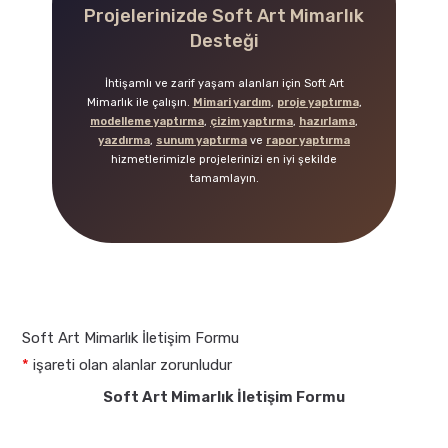
Projelerinizde Soft Art Mimarlık
Desteği
İhtişamlı ve zarif yaşam alanları için Soft Art
Mimarlık ile çalışın.
Mimari yardım
,
proje yaptırma
,
modelleme yaptırma
,
çizim yaptırma
,
hazırlama
,
yazdırma
,
sunum yaptırma
ve
rapor yaptırma
hizmetlerimizle projelerinizi en iyi şekilde
tamamlayın.
Soft Art Mimarlık İletişim Formu
*
işareti olan alanlar zorunludur
Soft Art Mimarlık İletişim Formu