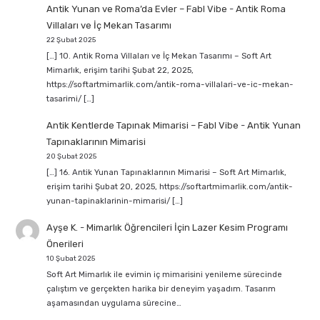
Antik Yunan ve Roma’da Evler – Fabl Vibe
-
Antik Roma
Villaları ve İç Mekan Tasarımı
22 Şubat 2025
[…] 10. Antik Roma Villaları ve İç Mekan Tasarımı – Soft Art
Mimarlık, erişim tarihi Şubat 22, 2025,
https://softartmimarlik.com/antik-roma-villalari-ve-ic-mekan-
tasarimi/ […]
Antik Kentlerde Tapınak Mimarisi – Fabl Vibe
-
Antik Yunan
Tapınaklarının Mimarisi
20 Şubat 2025
[…] 16. Antik Yunan Tapınaklarının Mimarisi – Soft Art Mimarlık,
erişim tarihi Şubat 20, 2025, https://softartmimarlik.com/antik-
yunan-tapinaklarinin-mimarisi/ […]
Ayşe K.
-
Mimarlık Öğrencileri İçin Lazer Kesim Programı
Önerileri
10 Şubat 2025
Soft Art Mimarlık ile evimin iç mimarisini yenileme sürecinde
çalıştım ve gerçekten harika bir deneyim yaşadım. Tasarım
aşamasından uygulama sürecine…