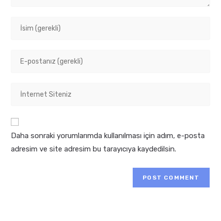
Enter
your
name
Enter
or
your
username
email
to
Enter
address
comment
your
to
website
comment
URL
Daha sonraki yorumlarımda kullanılması için adım, e-posta
(optional)
adresim ve site adresim bu tarayıcıya kaydedilsin.