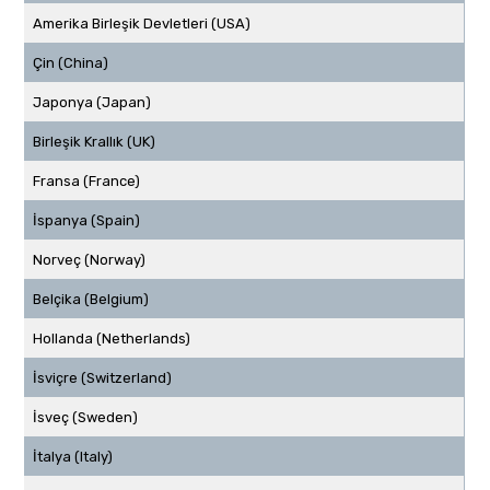
Amerika Birleşik Devletleri (USA)
Çin (China)
Japonya (Japan)
Birleşik Krallık (UK)
Fransa (France)
İspanya (Spain)
Norveç (Norway)
Belçika (Belgium)
Hollanda (Netherlands)
İsviçre (Switzerland)
İsveç (Sweden)
İtalya (Italy)