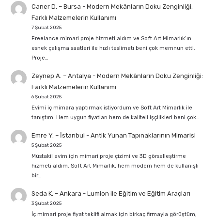
Caner D. – Bursa
-
Modern Mekânların Doku Zenginliği:
Farklı Malzemelerin Kullanımı
7 Şubat 2025
Freelance mimari proje hizmeti aldım ve Soft Art Mimarlık’ın
esnek çalışma saatleri ile hızlı teslimatı beni çok memnun etti.
Proje…
Zeynep A. – Antalya
-
Modern Mekânların Doku Zenginliği:
Farklı Malzemelerin Kullanımı
6 Şubat 2025
Evimi iç mimara yaptırmak istiyordum ve Soft Art Mimarlık ile
tanıştım. Hem uygun fiyatları hem de kaliteli işçilikleri beni çok…
Emre Y. – İstanbul
-
Antik Yunan Tapınaklarının Mimarisi
5 Şubat 2025
Müstakil evim için mimari proje çizimi ve 3D görselleştirme
hizmeti aldım. Soft Art Mimarlık, hem modern hem de kullanışlı
bir…
Seda K. – Ankara
-
Lumion ile Eğitim ve Eğitim Araçları
3 Şubat 2025
İç mimari proje fiyat teklifi almak için birkaç firmayla görüştüm,