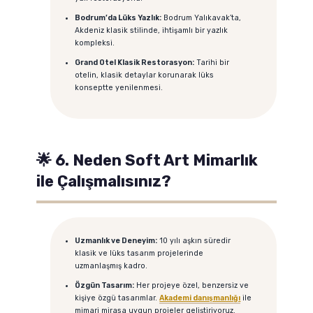
Bodrum’da Lüks Yazlık:
Bodrum Yalıkavak’ta,
Akdeniz klasik stilinde, ihtişamlı bir yazlık
kompleksi.
Grand Otel Klasik Restorasyon:
Tarihi bir
otelin, klasik detaylar korunarak lüks
konseptte yenilenmesi.
🌟 6. Neden Soft Art Mimarlık
ile Çalışmalısınız?
Uzmanlık ve Deneyim:
10 yılı aşkın süredir
klasik ve lüks tasarım projelerinde
uzmanlaşmış kadro.
Özgün Tasarım:
Her projeye özel, benzersiz ve
kişiye özgü tasarımlar.
Akademi danışmanlığı
ile
mimari mirasa uygun projeler geliştiriyoruz.