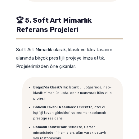
🏆 5. Soft Art Mimarlık
Referans Projeleri
Soft Art Mimarlık olarak, klasik ve lüks tasarım
alanında birçok prestijli projeye imza attık.
Projelerimizden öne çıkanlar:
Boğaz’da Klasik Villa:
İstanbul Boğazı’nda, neo-
klasik mimari üslupta, deniz manzaralı lüks villa
projesi.
Göbekli Tavanlı Residans:
Levent’te, özel el
işçiliği tavan göbekleri ve mermer kaplamalı
prestige residans.
Osmanlı Esintili Yalı:
Bebek’te, Osmanlı
mimarisinden ilham alan, altın varak detaylı
yalı restorasyonu.