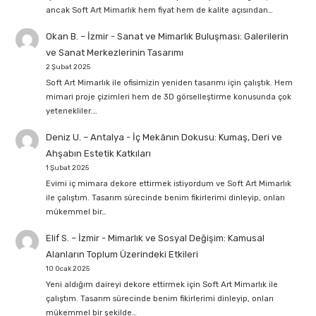
ancak Soft Art Mimarlık hem fiyat hem de kalite açısından…
Okan B. – İzmir
-
Sanat ve Mimarlık Buluşması: Galerilerin
ve Sanat Merkezlerinin Tasarımı
2 Şubat 2025
Soft Art Mimarlık ile ofisimizin yeniden tasarımı için çalıştık. Hem
mimari proje çizimleri hem de 3D görselleştirme konusunda çok
yetenekliler.…
Deniz U. – Antalya
-
İç Mekânın Dokusu: Kumaş, Deri ve
Ahşabın Estetik Katkıları
1 Şubat 2025
Evimi iç mimara dekore ettirmek istiyordum ve Soft Art Mimarlık
ile çalıştım. Tasarım sürecinde benim fikirlerimi dinleyip, onları
mükemmel bir…
Elif S. – İzmir
-
Mimarlık ve Sosyal Değişim: Kamusal
Alanların Toplum Üzerindeki Etkileri
10 Ocak 2025
Yeni aldığım daireyi dekore ettirmek için Soft Art Mimarlık ile
çalıştım. Tasarım sürecinde benim fikirlerimi dinleyip, onları
mükemmel bir şekilde…