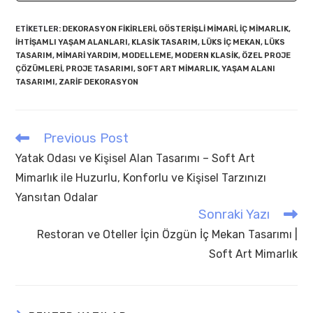
ETIKETLER
:
DEKORASYON FIKIRLERI
,
GÖSTERIŞLI MIMARI
,
IÇ MIMARLIK
,
IHTIŞAMLI YAŞAM ALANLARI
,
KLASIK TASARIM
,
LÜKS IÇ MEKAN
,
LÜKS
TASARIM
,
MIMARI YARDIM
,
MODELLEME
,
MODERN KLASIK
,
ÖZEL PROJE
ÇÖZÜMLERI
,
PROJE TASARIMI
,
SOFT ART MIMARLIK
,
YAŞAM ALANI
TASARIMI
,
ZARIF DEKORASYON
Previous Post
Read
more
Yatak Odası ve Kişisel Alan Tasarımı – Soft Art
articles
Mimarlık ile Huzurlu, Konforlu ve Kişisel Tarzınızı
Yansıtan Odalar
Sonraki Yazı
Restoran ve Oteller İçin Özgün İç Mekan Tasarımı |
Soft Art Mimarlık