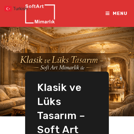
Skip
Turkish
▼
to
MENU
content
Klasik ve
Lüks
Tasarım –
Soft Art