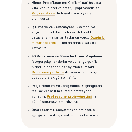
Mimari Proje Tasarımı:
Klasik mimari üslupta
villa, konut, otel ve prestijli yapı tasarımları.
Proje yaptırma
ile hayalinizdeki yapıyı
planlıyoruz.
İç Mimarlık ve Dekorasyon:
Lüks mobilya
seçimleri, özel döşemeler ve dekoratif
detaylarla mekanları taçlandırıyoruz.
Özgün iç
mimari tasarım
ile mekanlarınıza karakter
katıyoruz.
3D Modelleme ve Görselleştirme:
Projelerinizi
fotogerçekçi renderlar ve sanal gerçeklik
turları ile önceden deneyimleme imkanı.
Modelleme yaptırma
ile tasarımlarınızı üç
boyutlu olarak görebilirsiniz.
Proje Yönetimi ve Danışmanlık:
Başlangıçtan
teslime kadar tüm sürecin profesyonel
yönetimi.
Profesyonel proje yönetimi
ile
süreci sorunsuz tamamlıyoruz.
Özel Tasarım Mobilya:
Mekanlara özel, el
işçiliğiyle üretilmiş klasik mobilya tasarımları.