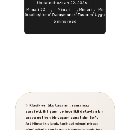
Updated
Haziran 22, 2026
ted
Mimari 3D
Mimari
Mimari
Mimari
Soft Ar
Design
/
/
/
/
/
n
Görselleştirme
Danışmanlık
Tasarım
Uygulama
Mimarl
5 mins read
✨
Klasik ve lüks tasarım, zamansız
zarafeti, ihtişamı ve incelikli detayları bir
araya getiren bir yaşam sanatıdır.
Soft
Art Mimarlık olarak, tarihsel mimari mirası
günümüzün konforuyla harmanlayarak, her