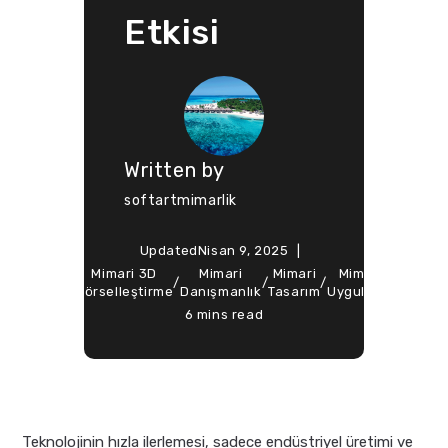
Etkisi
Written by
softartmimarlik
Updated
Nisan 9, 2025
ted
Mimari 3D
Mimari
Mimari
Mimari
Soft Ar
Design
/
/
/
/
/
n
Görselleştirme
Danışmanlık
Tasarım
Uygulama
Mimarl
6 mins read
Teknolojinin hızla ilerlemesi, sadece endüstriyel üretimi ve