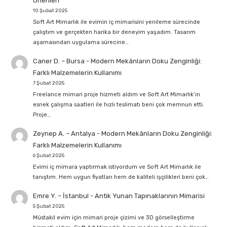
Önerileri
10 Şubat 2025
Soft Art Mimarlık ile evimin iç mimarisini yenileme sürecinde
çalıştım ve gerçekten harika bir deneyim yaşadım. Tasarım
aşamasından uygulama sürecine…
Caner D. – Bursa
-
Modern Mekânların Doku Zenginliği:
Farklı Malzemelerin Kullanımı
7 Şubat 2025
Freelance mimari proje hizmeti aldım ve Soft Art Mimarlık’ın
esnek çalışma saatleri ile hızlı teslimatı beni çok memnun etti.
Proje…
Zeynep A. – Antalya
-
Modern Mekânların Doku Zenginliği:
Farklı Malzemelerin Kullanımı
6 Şubat 2025
Evimi iç mimara yaptırmak istiyordum ve Soft Art Mimarlık ile
tanıştım. Hem uygun fiyatları hem de kaliteli işçilikleri beni çok…
Emre Y. – İstanbul
-
Antik Yunan Tapınaklarının Mimarisi
5 Şubat 2025
Müstakil evim için mimari proje çizimi ve 3D görselleştirme