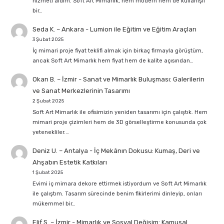
hizmeti aldım. Soft Art Mimarlık, hem modern hem de kullanışlı
bir…
Seda K. – Ankara
-
Lumion ile Eğitim ve Eğitim Araçları
3 Şubat 2025
İç mimari proje fiyat teklifi almak için birkaç firmayla görüştüm,
ancak Soft Art Mimarlık hem fiyat hem de kalite açısından…
Okan B. – İzmir
-
Sanat ve Mimarlık Buluşması: Galerilerin
ve Sanat Merkezlerinin Tasarımı
2 Şubat 2025
Soft Art Mimarlık ile ofisimizin yeniden tasarımı için çalıştık. Hem
mimari proje çizimleri hem de 3D görselleştirme konusunda çok
yetenekliler.…
Deniz U. – Antalya
-
İç Mekânın Dokusu: Kumaş, Deri ve
Ahşabın Estetik Katkıları
1 Şubat 2025
Evimi iç mimara dekore ettirmek istiyordum ve Soft Art Mimarlık
ile çalıştım. Tasarım sürecinde benim fikirlerimi dinleyip, onları
mükemmel bir…
Elif S. – İzmir
-
Mimarlık ve Sosyal Değişim: Kamusal