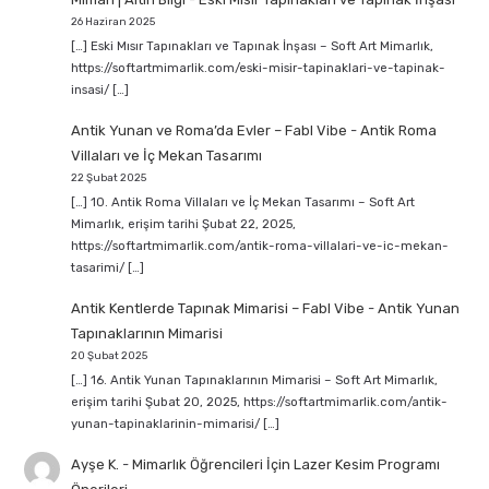
26 Haziran 2025
[…] Eski Mısır Tapınakları ve Tapınak İnşası – Soft Art Mimarlık,
https://softartmimarlik.com/eski-misir-tapinaklari-ve-tapinak-
insasi/ […]
Antik Yunan ve Roma’da Evler – Fabl Vibe
-
Antik Roma
Villaları ve İç Mekan Tasarımı
22 Şubat 2025
[…] 10. Antik Roma Villaları ve İç Mekan Tasarımı – Soft Art
Mimarlık, erişim tarihi Şubat 22, 2025,
https://softartmimarlik.com/antik-roma-villalari-ve-ic-mekan-
tasarimi/ […]
Antik Kentlerde Tapınak Mimarisi – Fabl Vibe
-
Antik Yunan
Tapınaklarının Mimarisi
20 Şubat 2025
[…] 16. Antik Yunan Tapınaklarının Mimarisi – Soft Art Mimarlık,
erişim tarihi Şubat 20, 2025, https://softartmimarlik.com/antik-
yunan-tapinaklarinin-mimarisi/ […]
Ayşe K.
-
Mimarlık Öğrencileri İçin Lazer Kesim Programı