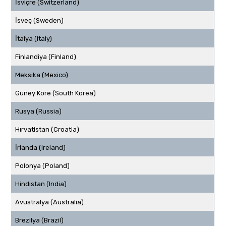
İsviçre (Switzerland)
İsveç (Sweden)
İtalya (Italy)
Finlandiya (Finland)
Meksika (Mexico)
Güney Kore (South Korea)
Rusya (Russia)
Hırvatistan (Croatia)
İrlanda (Ireland)
Polonya (Poland)
Hindistan (India)
Avustralya (Australia)
Brezilya (Brazil)