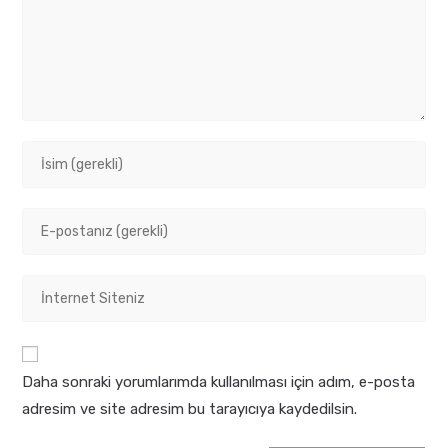
Enter
your
name
Enter
or
your
username
email
to
Enter
address
comment
your
to
website
comment
URL
Daha sonraki yorumlarımda kullanılması için adım, e-posta
(optional)
adresim ve site adresim bu tarayıcıya kaydedilsin.