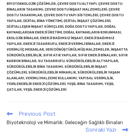
BIYOTEKNOLOJIK ÇÖZÜMLER
,
ÇEVRE DOSTU ALTYAPI
,
ÇEVRE DOSTU
BINALARIN TASARIMI
,
ÇEVRE DOSTU INŞAAT MALZEMELERI
,
ÇEVRE
DOSTU TASARIMLAR
,
ÇEVRE DOSTU YAPI SISTEMLERI
,
ÇEVRE DOSTU
YAPILAR
,
DIJITAL BINA YÖNETIMI
,
DIJITAL INŞAAT ÇÖZÜMLERI
,
DIJITALLEŞEN INŞAAT SÜREÇLERI
,
DOĞA DOSTU YAPILAR
,
DOĞAL
KAYNAKLARDAN ENERJI ÜRETIMI
,
DOĞAL KAYNAKLARIN KORUNMASI
,
EKOLOJIK BINALAR
,
ENERJI BAĞIMSIZ INŞAAT
,
ENERJI BAĞIMSIZ
YAPILAR
,
ENERJI TASARRUFU
,
ENERJI VERIMLI BINALAR
,
ENERJI
VERIMLI IÇ MEKANLAR
,
GERI DÖNÜŞTÜRÜLMÜŞ MALZEMELER
,
INŞAATTA
SÜRDÜRÜLEBILIRLIK
,
SIFIR ATIK YAPILAR
,
SIFIR ENERJI BINALARI
,
SIFIR
KARBON BINALAR
,
SU TASARRUFU
,
SÜRDÜRÜLEBILIR ALTYAPILAR
,
SÜRDÜRÜLEBILIR BINA TASARIMI
,
SÜRDÜRÜLEBILIR INŞAAT
ÇÖZÜMLERI
,
SÜRDÜRÜLEBILIR MIMARLIK
,
SÜRDÜRÜLEBILIR YAŞAM
ALANLARI
,
VERIMLI MALZEME KULLANIMI
,
YAPISAL VERIMLILIK
,
YENILENEBILIR ENERJI ÇÖZÜMLERI
,
YEŞIL BINA TASARIMI
,
YEŞIL
ÇATILAR
,
YEŞIL ENERJI ÇÖZÜMLERI
Previous Post
Read
more
Biyoteknoloji ve Mimarlık: Geleceğin Sağlıklı Binaları
articles
Sonraki Yazı