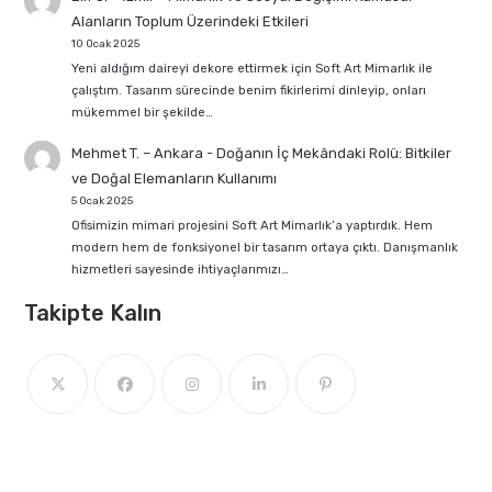
Alanların Toplum Üzerindeki Etkileri
10 Ocak 2025
Yeni aldığım daireyi dekore ettirmek için Soft Art Mimarlık ile
çalıştım. Tasarım sürecinde benim fikirlerimi dinleyip, onları
mükemmel bir şekilde…
Mehmet T. – Ankara
-
Doğanın İç Mekândaki Rolü: Bitkiler
ve Doğal Elemanların Kullanımı
5 Ocak 2025
Ofisimizin mimari projesini Soft Art Mimarlık’a yaptırdık. Hem
modern hem de fonksiyonel bir tasarım ortaya çıktı. Danışmanlık
hizmetleri sayesinde ihtiyaçlarımızı…
Takipte Kalın