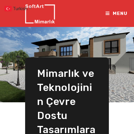
Skip
Turkish
▼
to
MENU
content
Mimarlık ve
Teknolojini
n Çevre
Dostu
Tasarımlara