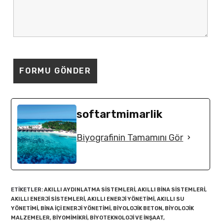
softartmimarlik
Biyografinin Tamamını Gör
ETIKETLER
:
AKILLI AYDINLATMA SISTEMLERI
,
AKILLI BINA SISTEMLERI
,
AKILLI ENERJI SISTEMLERI
,
AKILLI ENERJI YÖNETIMI
,
AKILLI SU
YÖNETIMI
,
BINA IÇI ENERJI YÖNETIMI
,
BIYOLOJIK BETON
,
BIYOLOJIK
MALZEMELER
,
BIYOMIMIKRI
,
BIYOTEKNOLOJI VE INŞAAT
,