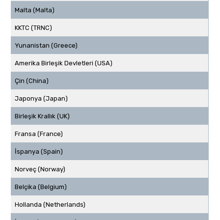
Malta (Malta)
KKTC (TRNC)
Yunanistan (Greece)
Amerika Birleşik Devletleri (USA)
Çin (China)
Japonya (Japan)
Birleşik Krallık (UK)
Fransa (France)
İspanya (Spain)
Norveç (Norway)
Belçika (Belgium)
Hollanda (Netherlands)