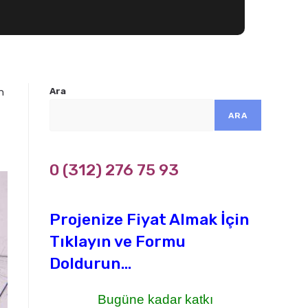
n
Ara
ARA
0 (312) 276 75 93
Projenize Fiyat Almak İçin
Tıklayın ve Formu
Doldurun...
Bugüne kadar katkı