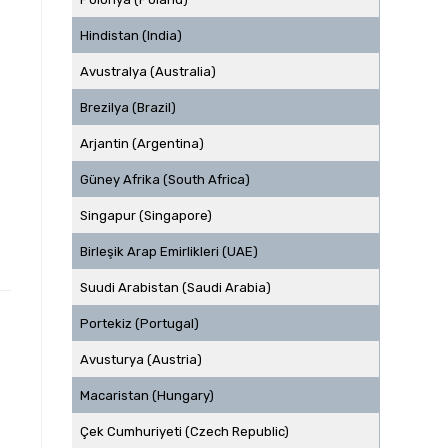
Hindistan (India)
Avustralya (Australia)
Brezilya (Brazil)
Arjantin (Argentina)
Güney Afrika (South Africa)
Singapur (Singapore)
Birleşik Arap Emirlikleri (UAE)
Suudi Arabistan (Saudi Arabia)
Portekiz (Portugal)
Avusturya (Austria)
Macaristan (Hungary)
Çek Cumhuriyeti (Czech Republic)