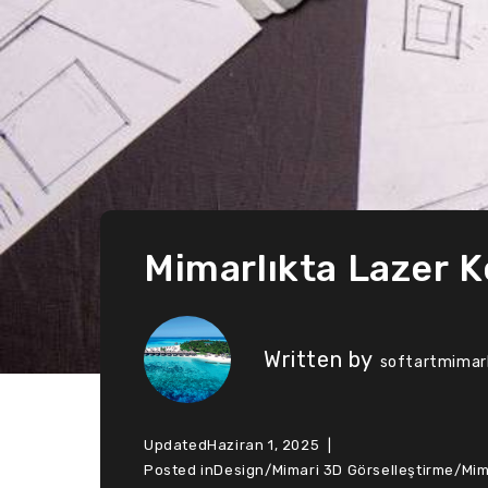
Mimarlıkta Lazer Ke
Written by
softartmimarl
Updated
Haziran 1, 2025
Posted in
Design
/
Mimari 3D Görselleştirme
/
Mim