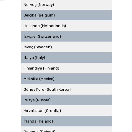
Norveç (Norway)
Belçika (Belgium)
Hollanda (Netherlands)
İsviçre (Switzerland)
İsveç (Sweden)
İtalya (Italy)
Finlandiya (Finland)
Meksika (Mexico)
Güney Kore (South Korea)
Rusya (Russia)
Hırvatistan (Croatia)
İrlanda (Ireland)
Polonya (Poland)