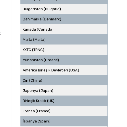
Bulgaristan (Bulgaria)
Danimarka (Denmark)
Kanada (Canada)
.
Malta (Malta)
KKTC (TRNC)
Yunanistan (Greece)
Amerika Birleşik Devletleri (USA)
Çin (China)
Japonya (Japan)
Birleşik Krallık (UK)
Fransa (France)
İspanya (Spain)