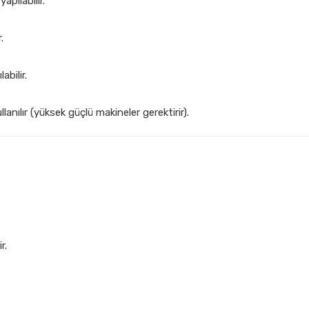
apılabilir.
.
abilir.
anılır (yüksek güçlü makineler gerektirir).
r.