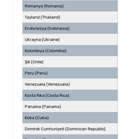
Romanya (Romania)
Tayland (Thailand)
Endonezya (Indonesia)
Ukrayna (Ukraine)
Kolombiya (Colombia)
Şili (Chile)
Peru (Peru)
Venezuela (Venezuela)
Kosta Rika (Costa Rica)
Panama (Panama)
Küba (Cuba)
Dominik Cumhuriyeti (Dominican Republic)