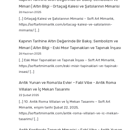
Mimari | Altın Bilgi
-
Ortaçağ Kalesi ve Şatolarının Mimarisi
26 Haziran 2025
[…] Ortaçağ Kalesi ve Şatolarının Mimarisi – Soft Art Mimarlık,
https://softartmimarlik.com/ortacag-kalesi-ve-satolarinin-
mimarisi/ […]
Kapının Tarihine Altın Değerinde Bir Bakış: Sembolizm ve
Mimari | Altın Bilgi
-
Eski Mısır Tapınakları ve Tapınak İnşası
26 Haziran 2025
[…] Eski Mısır Tapınakları ve Tapınak İnşası – Soft Art Mimarlık,
https://softartmimarlik.com/eski-misir-tapinaklari-ve-tapinak-
insasi/ […]
Antik Yunan ve Roma’da Evler – Fabl Vibe
-
Antik Roma
Villaları ve İç Mekan Tasarımı
22 Şubat 2025
[…] 10. Antik Roma Villaları ve İç Mekan Tasarımı – Soft Art
Mimarlık, erişim tarihi Şubat 22, 2025,
https://softartmimarlik.com/antik-roma-villalari-ve-ic-mekan-
tasarimi/ […]
Antik Kentlerde Tapınak Mimarisi – Fabl Vibe
-
Antik Yunan