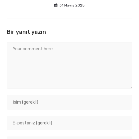
31 Mayıs 2025
Bir yanıt yazın
Comment
Enter
your
name
Enter
or
your
username
email
to