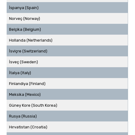
İspanya (Spain)
Norveç (Norway)
Belçika (Belgium)
Hollanda (Netherlands)
İsviçre (Switzerland)
İsveç (Sweden)
İtalya (Italy)
Finlandiya (Finland)
Meksika (Mexico)
Güney Kore (South Korea)
Rusya (Russia)
Hırvatistan (Croatia)