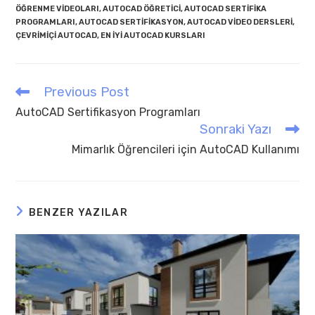
ÖĞRENME VIDEOLARI
,
AUTOCAD ÖĞRETICI
,
AUTOCAD SERTIFIKA
PROGRAMLARI
,
AUTOCAD SERTIFIKASYON
,
AUTOCAD VIDEO DERSLERI
,
ÇEVRIMIÇI AUTOCAD
,
EN IYI AUTOCAD KURSLARI
Previous Post
Read
more
AutoCAD Sertifikasyon Programları
articles
Sonraki Yazı
Mimarlık Öğrencileri için AutoCAD Kullanımı
BENZER YAZILAR