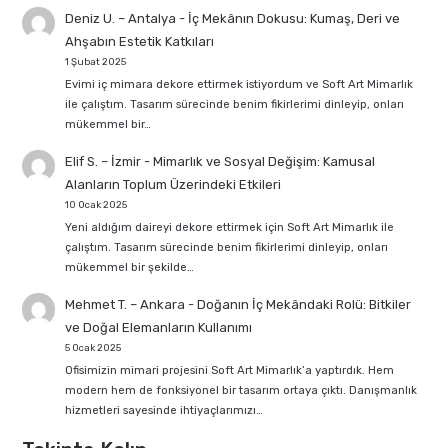
Deniz U. – Antalya
-
İç Mekânın Dokusu: Kumaş, Deri ve
Ahşabın Estetik Katkıları
1 Şubat 2025
Evimi iç mimara dekore ettirmek istiyordum ve Soft Art Mimarlık
ile çalıştım. Tasarım sürecinde benim fikirlerimi dinleyip, onları
mükemmel bir…
Elif S. – İzmir
-
Mimarlık ve Sosyal Değişim: Kamusal
Alanların Toplum Üzerindeki Etkileri
10 Ocak 2025
Yeni aldığım daireyi dekore ettirmek için Soft Art Mimarlık ile
çalıştım. Tasarım sürecinde benim fikirlerimi dinleyip, onları
mükemmel bir şekilde…
Mehmet T. – Ankara
-
Doğanın İç Mekândaki Rolü: Bitkiler
ve Doğal Elemanların Kullanımı
5 Ocak 2025
Ofisimizin mimari projesini Soft Art Mimarlık’a yaptırdık. Hem
modern hem de fonksiyonel bir tasarım ortaya çıktı. Danışmanlık
hizmetleri sayesinde ihtiyaçlarımızı…