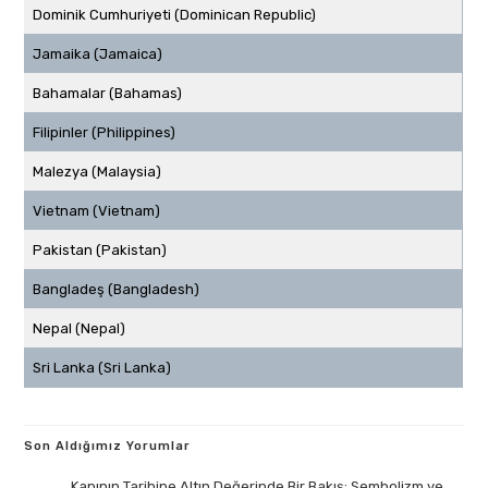
Dominik Cumhuriyeti (Dominican Republic)
Jamaika (Jamaica)
Bahamalar (Bahamas)
Filipinler (Philippines)
Malezya (Malaysia)
Vietnam (Vietnam)
Pakistan (Pakistan)
Bangladeş (Bangladesh)
Nepal (Nepal)
Sri Lanka (Sri Lanka)
Son Aldığımız Yorumlar
Kapının Tarihine Altın Değerinde Bir Bakış: Sembolizm ve