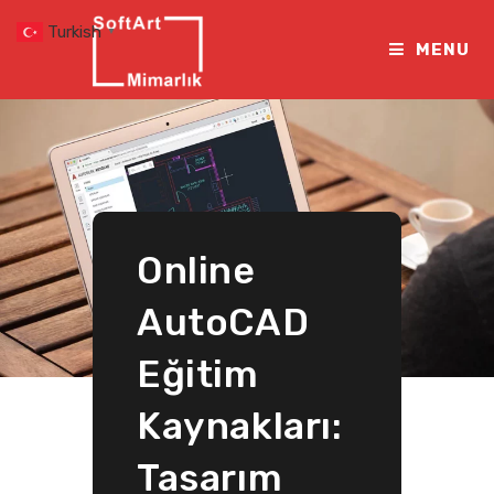
Skip
Turkish
▼
to
MENU
content
Online
AutoCAD
Eğitim
Kaynakları:
Tasarım