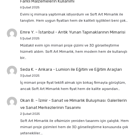
Farklı Malzemelerin Kullanımı
6 Şubat 2025
Evimi iç mimara yaptırmak istiyordum ve Soft Art Mimarlık ile
tanıştım. Hem uygun fiyatları hem de kaliteli işçilikleri beni çok…
Emre Y. – İstanbul
-
Antik Yunan Tapınaklarının Mimarisi
5 Şubat 2025
Müstakil evim için mimari proje çizimi ve 3D görselleştirme
hizmeti aldım. Soft Art Mimarlık, hem modern hem de kullanışlı
bir…
Seda K. – Ankara
-
Lumion ile Eğitim ve Eğitim Araçları
3 Şubat 2025
İç mimari proje fiyat teklifi almak için birkaç firmayla görüştüm,
ancak Soft Art Mimarlık hem fiyat hem de kalite açısından…
Okan B. – İzmir
-
Sanat ve Mimarlık Buluşması: Galerilerin
ve Sanat Merkezlerinin Tasarımı
2 Şubat 2025
Soft Art Mimarlık ile ofisimizin yeniden tasarımı için çalıştık. Hem
mimari proje çizimleri hem de 3D görselleştirme konusunda çok
yetenekliler.…