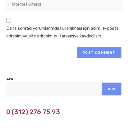
Enter
address
comment
your
to
website
comment
URL
Daha sonraki yorumlarımda kullanılması için adım, e-posta
(optional)
adresim ve site adresim bu tarayıcıya kaydedilsin.
Ara
ARA
0 (312) 276 75 93