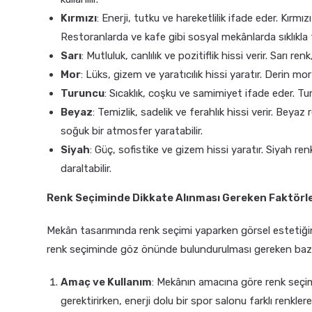
Kırmızı
: Enerji, tutku ve hareketlilik ifade eder. Kırmı
Restoranlarda ve kafe gibi sosyal mekânlarda sıklıkla te
Sarı
: Mutluluk, canlılık ve pozitiflik hissi verir. Sarı ren
Mor
: Lüks, gizem ve yaratıcılık hissi yaratır. Derin mor 
Turuncu
: Sıcaklık, coşku ve samimiyet ifade eder. Turu
Beyaz
: Temizlik, sadelik ve ferahlık hissi verir. Beyaz
soğuk bir atmosfer yaratabilir.
Siyah
: Güç, sofistike ve gizem hissi yaratır. Siyah renk
daraltabilir.
Renk Seçiminde Dikkate Alınması Gereken Faktörl
Mekân tasarımında renk seçimi yaparken görsel estetiğin 
renk seçiminde göz önünde bulundurulması gereken bazı 
Amaç ve Kullanım
: Mekânın amacına göre renk seçimi 
gerektirirken, enerji dolu bir spor salonu farklı renkler