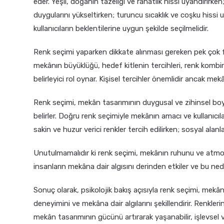
eder. Yeşil, doğanın tazeliği ve rahatlık hissi uyandırırken; 
duygularını yükseltirken; turuncu sıcaklık ve coşku hissi 
kullanıcıların beklentilerine uygun şekilde seçilmelidir.
Renk seçimi yaparken dikkate alınması gereken pek çok fa
mekânın büyüklüğü, hedef kitlenin tercihleri, renk komb
belirleyici rol oynar. Kişisel tercihler önemlidir ancak m
Renk seçimi, mekân tasarımının duygusal ve zihinsel boyu
belirler. Doğru renk seçimiyle mekânın amacı ve kullanıcılar
sakin ve huzur verici renkler tercih edilirken; sosyal alanla
Unutulmamalıdır ki renk seçimi, mekânın ruhunu ve atmosfer
insanların mekâna dair algısını derinden etkiler ve bu nede
Sonuç olarak, psikolojik bakış açısıyla renk seçimi, mekâ
deneyimini ve mekâna dair algılarını şekillendirir. Renkleri
mekân tasarımının gücünü artırarak yaşanabilir, işlevsel