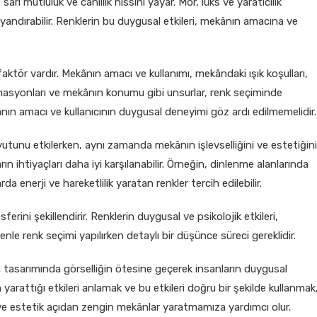
sarı mutluluk ve canlılık hissini yayar. Mor, lüks ve yaratıcılık
uyandırabilir. Renklerin bu duygusal etkileri, mekânın amacına ve
ktör vardır. Mekânın amacı ve kullanımı, mekândaki ışık koşulları,
inasyonları ve mekânın konumu gibi unsurlar, renk seçiminde
ekânın amacı ve kullanıcının duygusal deneyimi göz ardı edilmemelidir.
tunu etkilerken, aynı zamanda mekânın işlevselliğini ve estetiğin
ın ihtiyaçları daha iyi karşılanabilir. Örneğin, dinlenme alanlarında
rda enerji ve hareketlilik yaratan renkler tercih edilebilir.
ini şekillendirir. Renklerin duygusal ve psikolojik etkileri,
nle renk seçimi yapılırken detaylı bir düşünce süreci gereklidir.
n tasarımında görselliğin ötesine geçerek insanların duygusal
n yarattığı etkileri anlamak ve bu etkileri doğru bir şekilde kullanmak
 ve estetik açıdan zengin mekânlar yaratmamıza yardımcı olur.