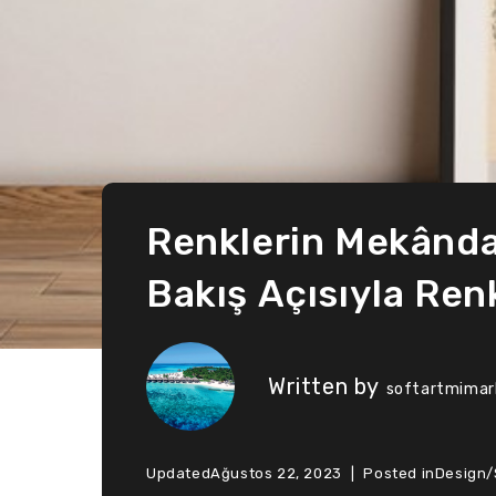
Renklerin Mekânda 
Bakış Açısıyla Ren
Written by
softartmimarl
Updated
Ağustos 22, 2023
Posted in
Design
/