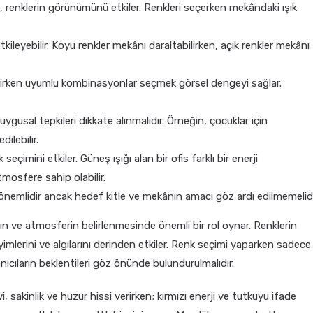
ı, renklerin görünümünü etkiler. Renkleri seçerken mekândaki ışık
ileyebilir. Koyu renkler mekânı daraltabilirken, açık renkler mekânı
etirirken uyumlu kombinasyonlar seçmek görsel dengeyi sağlar.
duygusal tepkileri dikkate alınmalıdır. Örneğin, çocuklar için
ilebilir.
çimini etkiler. Güneş ışığı alan bir ofis farklı bir enerji
tmosfere sahip olabilir.
r önemlidir ancak hedef kitle ve mekânın amacı göz ardı edilmemelidi
mın ve atmosferin belirlenmesinde önemli bir rol oynar. Renklerin
yimlerini ve algılarını derinden etkiler. Renk seçimi yaparken sadece
nıcıların beklentileri göz önünde bulundurulmalıdır.
vi, sakinlik ve huzur hissi verirken; kırmızı enerji ve tutkuyu ifade