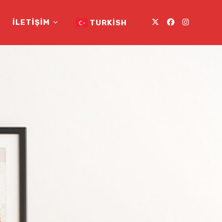
İLETIŞIM
TURKISH
▼