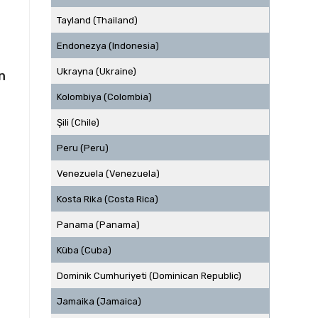
Tayland (Thailand)
Endonezya (Indonesia)
Ukrayna (Ukraine)
n
Kolombiya (Colombia)
Şili (Chile)
Peru (Peru)
Venezuela (Venezuela)
Kosta Rika (Costa Rica)
Panama (Panama)
Küba (Cuba)
Dominik Cumhuriyeti (Dominican Republic)
Jamaika (Jamaica)