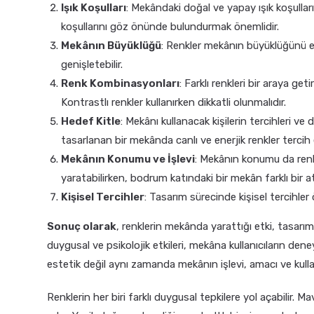
Işık Koşulları
: Mekândaki doğal ve yapay ışık koşullar
koşullarını göz önünde bulundurmak önemlidir.
Mekânın Büyüklüğü
: Renkler mekânın büyüklüğünü etk
genişletebilir.
Renk Kombinasyonları
: Farklı renkleri bir araya g
Kontrastlı renkler kullanırken dikkatli olunmalıdır.
Hedef Kitle
: Mekânı kullanacak kişilerin tercihleri ve 
tasarlanan bir mekânda canlı ve enerjik renkler tercih ed
Mekânın Konumu ve İşlevi
: Mekânın konumu da renk se
yaratabilirken, bodrum katındaki bir mekân farklı bir a
Kişisel Tercihler
: Tasarım sürecinde kişisel tercihle
Sonuç olarak
, renklerin mekânda yarattığı etki, tasarı
duygusal ve psikolojik etkileri, mekâna kullanıcıların dene
estetik değil aynı zamanda mekânın işlevi, amacı ve kulla
Renklerin her biri farklı duygusal tepkilere yol açabilir. Ma