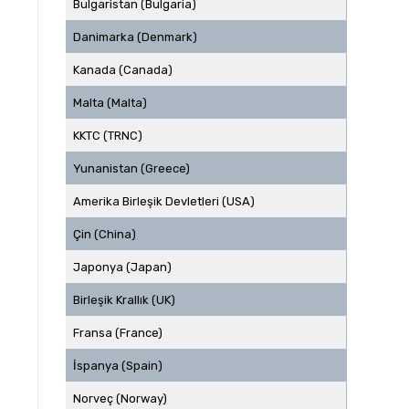
Bulgaristan (Bulgaria)
Danimarka (Denmark)
Kanada (Canada)
Malta (Malta)
KKTC (TRNC)
Yunanistan (Greece)
Amerika Birleşik Devletleri (USA)
Çin (China)
Japonya (Japan)
Birleşik Krallık (UK)
Fransa (France)
İspanya (Spain)
Norveç (Norway)