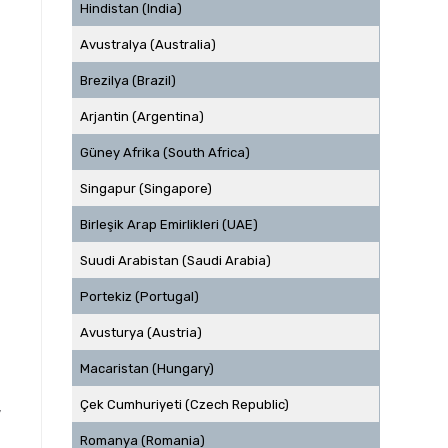
Hindistan (India)
Avustralya (Australia)
Brezilya (Brazil)
Arjantin (Argentina)
Güney Afrika (South Africa)
Singapur (Singapore)
i
Birleşik Arap Emirlikleri (UAE)
Suudi Arabistan (Saudi Arabia)
Portekiz (Portugal)
Avusturya (Austria)
Macaristan (Hungary)
Çek Cumhuriyeti (Czech Republic)
,
Romanya (Romania)