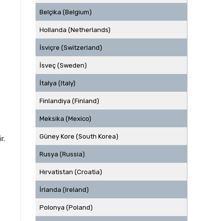
Belçika (Belgium)
Hollanda (Netherlands)
İsviçre (Switzerland)
İsveç (Sweden)
İtalya (Italy)
Finlandiya (Finland)
Meksika (Mexico)
Güney Kore (South Korea)
r.
Rusya (Russia)
Hırvatistan (Croatia)
İrlanda (Ireland)
Polonya (Poland)