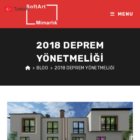
Skip
Turkish
▼
to
MENU
content
2018 DEPREM
YÖNETMELIĞI
>
BLOG
>
2018 DEPREM YÖNETMELIĞI