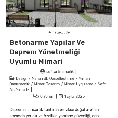
#image_title
Betonarme Yapılar Ve
Deprem Yönetmeliği
Uyumlu Mimari
Post
softartmimarlik
author:
Post
Design
/
Mimari 3D Görselleştirme
/
Mimari
category:
Danışmanlık
/
Mimari Tasarım
/
Mimari Uygulama
/
Soft
Art Mimarlık
Post
Post
0 Yorum
1 Eylül 2025
comments:
last
modified:
Depremler, insanlık tarihinin en yıkıcı doğal afetleri
arasında yer alır ve özellikle yapıların güvenliği, can