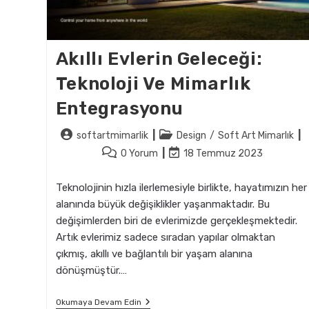
Akıllı Evlerin Geleceği:
Teknoloji Ve Mimarlık
Entegrasyonu
Post
Post
softartmimarlik
Design
/
Soft Art Mimarlık
author:
category:
Post
Post
0 Yorum
18 Temmuz 2023
comments:
last
modified:
Teknolojinin hızla ilerlemesiyle birlikte, hayatımızın her
alanında büyük değişiklikler yaşanmaktadır. Bu
değişimlerden biri de evlerimizde gerçekleşmektedir.
Artık evlerimiz sadece sıradan yapılar olmaktan
çıkmış, akıllı ve bağlantılı bir yaşam alanına
dönüşmüştür.…
Akıllı
Okumaya Devam Edin