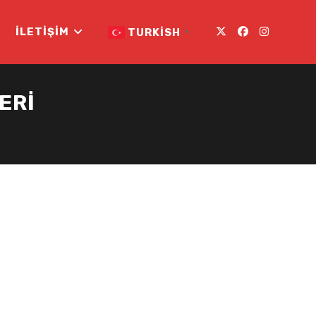
İLETIŞIM
TURKISH
▼
ERI