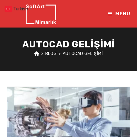
Skip
Turkish
▼
to
MENU
content
AUTOCAD GELIŞIMI
>
BLOG
>
AUTOCAD GELIŞIMI