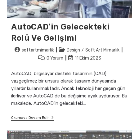
AutoCAD’in Gelecekteki
Rolü Ve Gelişimi
Post
Post
softartmimarlik
Design
/
Soft Art Mimarlık
author:
category:
Post
Post
0 Yorum
11 Ekim 2023
comments:
last
modified:
AutoCAD, bilgisayar destekli tasarımın (CAD)
vazgeçilmez bir unsuru olarak tasarım dünyasında
yıllardır kullanılmaktadır. Ancak teknoloji her geçen gün
ilerliyor ve AutoCAD de bu değişime ayak uyduruyor. Bu
makalede, AutoCAD'in gelecekteki…
AutoCAD’in
Okumaya Devam Edin
Gelecekteki
Rolü
Ve
Gelişimi