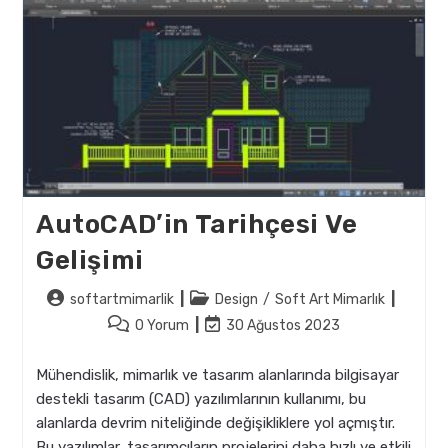
AutoCAD’in Tarihçesi Ve
Gelişimi
Post
Post
softartmimarlik
Design
/
Soft Art Mimarlık
author:
category:
Post
Post
0 Yorum
30 Ağustos 2023
comments:
last
modified:
Mühendislik, mimarlık ve tasarım alanlarında bilgisayar
destekli tasarım (CAD) yazılımlarının kullanımı, bu
alanlarda devrim niteliğinde değişikliklere yol açmıştır.
Bu yazılımlar, tasarımcıların projelerini daha hızlı ve etkili