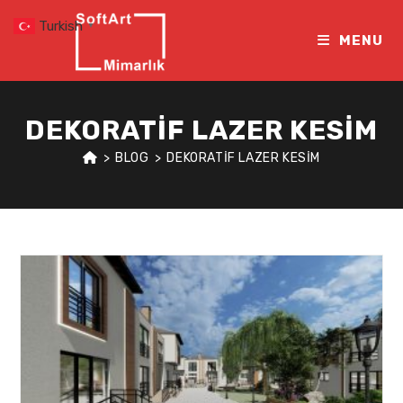
Skip
Turkish
▼
to
MENU
content
DEKORATIF LAZER KESIM
>
BLOG
>
DEKORATIF LAZER KESIM