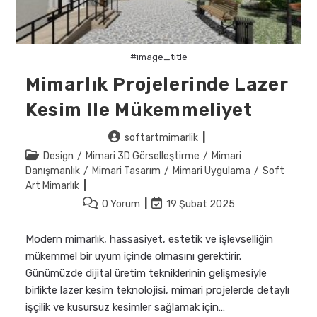
#image_title
Mimarlık Projelerinde Lazer
Kesim Ile Mükemmeliyet
Post
softartmimarlik
author:
Post
Design
/
Mimari 3D Görselleştirme
/
Mimari
category:
Danışmanlık
/
Mimari Tasarım
/
Mimari Uygulama
/
Soft
Art Mimarlık
Post
Post
0 Yorum
19 Şubat 2025
comments:
last
modified:
Modern mimarlık, hassasiyet, estetik ve işlevselliğin
mükemmel bir uyum içinde olmasını gerektirir.
Günümüzde dijital üretim tekniklerinin gelişmesiyle
birlikte lazer kesim teknolojisi, mimari projelerde detaylı
işçilik ve kusursuz kesimler sağlamak için…