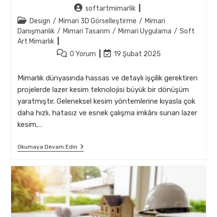
Post
softartmimarlik
author:
Post
Design
/
Mimari 3D Görselleştirme
/
Mimari
category:
Danışmanlık
/
Mimari Tasarım
/
Mimari Uygulama
/
Soft
Art Mimarlık
Post
Post
0 Yorum
19 Şubat 2025
comments:
last
modified:
Mimarlık dünyasında hassas ve detaylı işçilik gerektiren
projelerde lazer kesim teknolojisi büyük bir dönüşüm
yaratmıştır. Geleneksel kesim yöntemlerine kıyasla çok
daha hızlı, hatasız ve esnek çalışma imkânı sunan lazer
kesim,…
Mimarlıkta
Okumaya Devam Edin
Lazer
Kesim
Kullanımı:
Avantajlar
Ve
Dezavantajlar