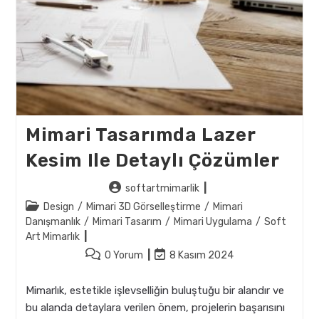
Mimari Tasarımda Lazer
Kesim Ile Detaylı Çözümler
Post
softartmimarlik
author:
Post
Design
/
Mimari 3D Görselleştirme
/
Mimari
category:
Danışmanlık
/
Mimari Tasarım
/
Mimari Uygulama
/
Soft
Art Mimarlık
Post
Post
0 Yorum
8 Kasım 2024
comments:
last
modified:
Mimarlık, estetikle işlevselliğin buluştuğu bir alandır ve
bu alanda detaylara verilen önem, projelerin başarısını