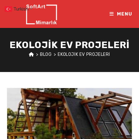
Skip
Turkish
▼
to
MENU
content
EKOLOJIK EV PROJELERI
>
BLOG
>
EKOLOJIK EV PROJELERI