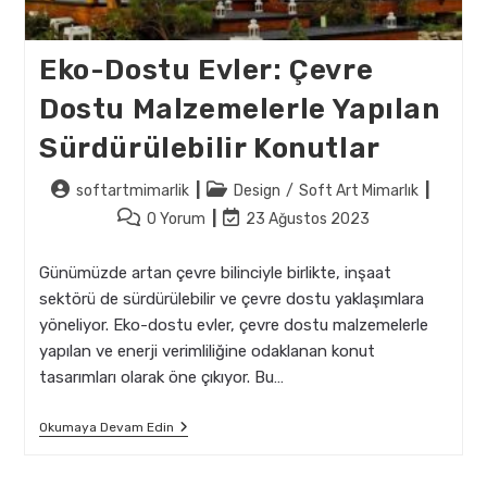
Eko-Dostu Evler: Çevre
Dostu Malzemelerle Yapılan
Sürdürülebilir Konutlar
Post
Post
softartmimarlik
Design
/
Soft Art Mimarlık
author:
category:
Post
Post
0 Yorum
23 Ağustos 2023
comments:
last
modified:
Günümüzde artan çevre bilinciyle birlikte, inşaat
sektörü de sürdürülebilir ve çevre dostu yaklaşımlara
yöneliyor. Eko-dostu evler, çevre dostu malzemelerle
yapılan ve enerji verimliliğine odaklanan konut
tasarımları olarak öne çıkıyor. Bu…
Eko-
Okumaya Devam Edin
Dostu
Evler:
Çevre