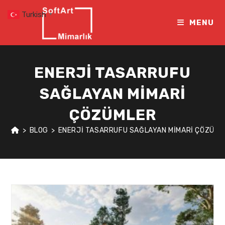
Skip
Turkish
▼
to
MENU
content
ENERJI TASARRUFU
SAĞLAYAN MIMARI
ÇÖZÜMLER
>
BLOG
>
ENERJI TASARRUFU SAĞLAYAN MIMARI ÇÖZÜML