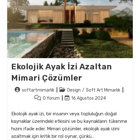
Ekolojik Ayak İzi Azaltan
Mimari Çözümler
Post
Post
softartmimarlik
Design
/
Soft Art Mimarlık
author:
category:
Post
Post
0 Yorum
16 Ağustos 2024
comments:
last
modified:
Ekolojik ayak izi, bir insanın veya topluluğun doğal
kaynaklar üzerindeki etkisini ve bu kaynakların tükenme
hızını ifade eder. Mimari çözümler, ekolojik ayak izini
azaltmak için kritik bir rol oynar, çünkü…