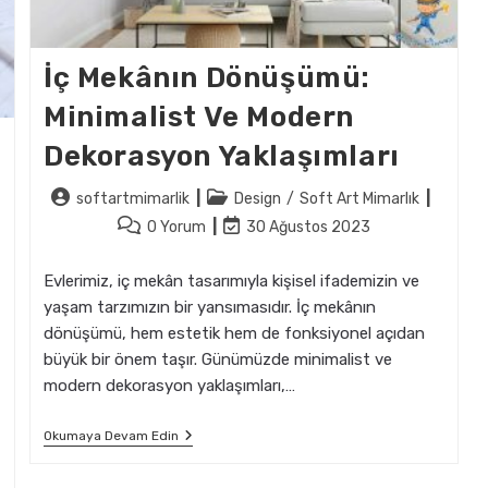
İç Mekânın Dönüşümü:
Minimalist Ve Modern
Dekorasyon Yaklaşımları
Post
Post
softartmimarlik
Design
/
Soft Art Mimarlık
author:
category:
Post
Post
0 Yorum
30 Ağustos 2023
comments:
last
modified:
Evlerimiz, iç mekân tasarımıyla kişisel ifademizin ve
yaşam tarzımızın bir yansımasıdır. İç mekânın
dönüşümü, hem estetik hem de fonksiyonel açıdan
büyük bir önem taşır. Günümüzde minimalist ve
modern dekorasyon yaklaşımları,…
İç
Okumaya Devam Edin
Mekânın
Dönüşümü:
Minimalist