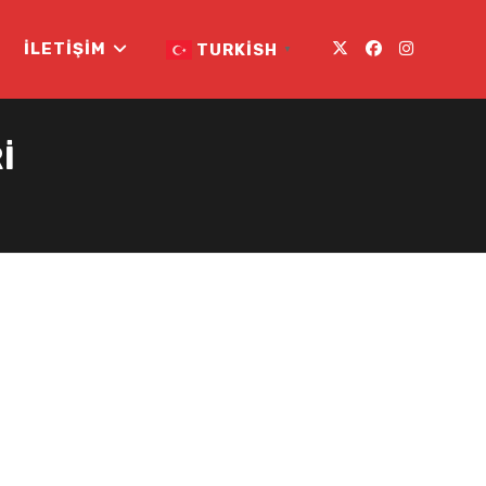
İLETIŞIM
TURKISH
▼
I