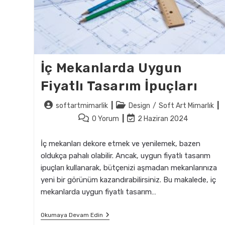
İç Mekanlarda Uygun
Fiyatlı Tasarım İpuçları
Post
Post
softartmimarlik
Design
/
Soft Art Mimarlık
author:
category:
Post
Post
0 Yorum
2 Haziran 2024
comments:
last
modified:
İç mekanları dekore etmek ve yenilemek, bazen
oldukça pahalı olabilir. Ancak, uygun fiyatlı tasarım
ipuçları kullanarak, bütçenizi aşmadan mekanlarınıza
yeni bir görünüm kazandırabilirsiniz. Bu makalede, iç
mekanlarda uygun fiyatlı tasarım…
İç
Okumaya Devam Edin
Mekanlarda