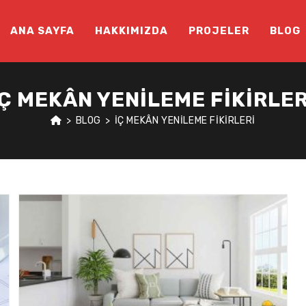
ANA SAYFA
HAKKIMIZDA
PROJELER
BLOG
IÇ MEKÂN YENILEME FIKIRLER
>
BLOG
>
IÇ MEKÂN YENILEME FIKIRLERI