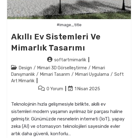
#image_title
Akıllı Ev Sistemleri Ve
Mimarlık Tasarımı
Post
softartmimarlik
author:
Post
Design
/
Mimari 3D Görselleştirme
/
Mimari
category:
Danışmanlık
/
Mimari Tasarım
/
Mimari Uygulama
/
Soft
Art Mimarlık
Post
Post
0 Yorum
1 Nisan 2025
comments:
last
modified:
Teknolojinin hızla gelişmesiyle birlikte, akıllı ev
sistemleri modern yaşamın ayrılmaz bir parçası haline
gelmiştir. Günümüzde nesnelerin interneti (IoT), yapay
zeka (AI) ve otomasyon teknolojileri sayesinde evler
artık daha güvenli, konforlu…