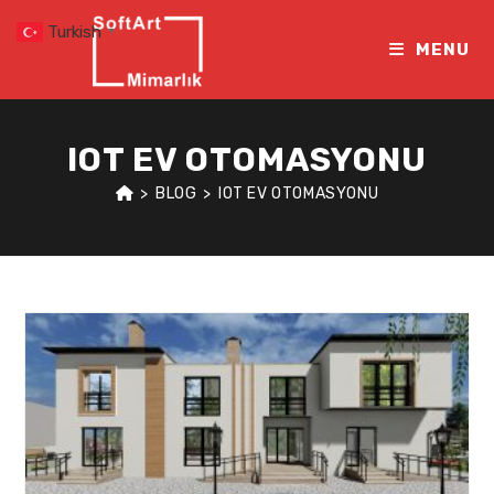
Skip
Turkish
▼
to
MENU
content
IOT EV OTOMASYONU
>
BLOG
>
IOT EV OTOMASYONU