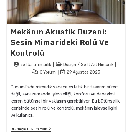
Mekânın Akustik Düzeni:
Sesin Mimarideki Rolü Ve
Kontrolü
Post
Post
softartmimarlik
Design
/
Soft Art Mimarlık
author:
category:
Post
Post
0 Yorum
29 Ağustos 2023
comments:
last
modified:
Günümüzde mimarlık sadece estetik bir tasarım süreci
değil, aynı zamanda işlevselliği, konforu ve deneyimi
içeren bütünsel bir yaklaşım gerektiriyor. Bu bütünsellik
içerisinde sesin rolü ve kontrolü, mekânın işlevselliğini
ve kullanıcı…
Mekânın
Okumaya Devam Edin