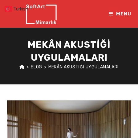
Skip
Turkish
▼
to
MENU
content
MEKÂN AKUSTIĞI
UYGULAMALARI
>
BLOG
>
MEKÂN AKUSTIĞI UYGULAMALARI