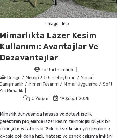
#image_title
Mimarlıkta Lazer Kesim
Kullanımı: Avantajlar Ve
Dezavantajlar
Post
softartmimarlik
author:
Post
Design
/
Mimari 3D Görselleştirme
/
Mimari
category:
Danışmanlık
/
Mimari Tasarım
/
Mimari Uygulama
/
Soft
Art Mimarlık
Post
Post
0 Yorum
19 Şubat 2025
comments:
last
modified:
Mimarlık dünyasında hassas ve detaylı işçilik
gerektiren projelerde lazer kesim teknolojisi büyük bir
dönüşüm yaratmıştır. Geleneksel kesim yöntemlerine
kıyasla çok daha hızlı, hatasız ve esnek çalışma imkânı