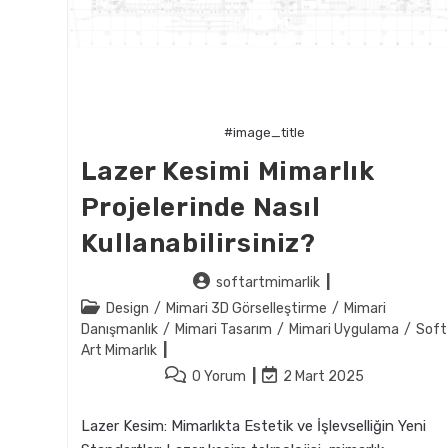
#image_title
Lazer Kesimi Mimarlık
Projelerinde Nasıl
Kullanabilirsiniz?
Post
softartmimarlik
author:
Post
Design
/
Mimari 3D Görselleştirme
/
Mimari
category:
Danışmanlık
/
Mimari Tasarım
/
Mimari Uygulama
/
Soft
Art Mimarlık
Post
Post
0 Yorum
2 Mart 2025
comments:
last
modified:
Lazer Kesim: Mimarlıkta Estetik ve İşlevselliğin Yeni