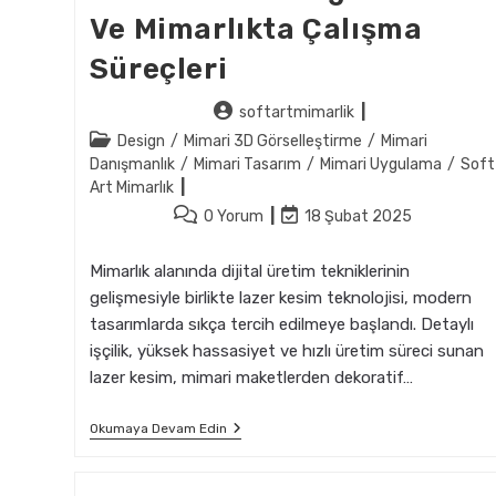
Ve Mimarlıkta Çalışma
Süreçleri
Post
softartmimarlik
author:
Post
Design
/
Mimari 3D Görselleştirme
/
Mimari
category:
Danışmanlık
/
Mimari Tasarım
/
Mimari Uygulama
/
Soft
Art Mimarlık
Post
Post
0 Yorum
18 Şubat 2025
comments:
last
modified:
Mimarlık alanında dijital üretim tekniklerinin
gelişmesiyle birlikte lazer kesim teknolojisi, modern
tasarımlarda sıkça tercih edilmeye başlandı. Detaylı
işçilik, yüksek hassasiyet ve hızlı üretim süreci sunan
lazer kesim, mimari maketlerden dekoratif…
Lazer
Okumaya Devam Edin
Kesim
Programları
Ve