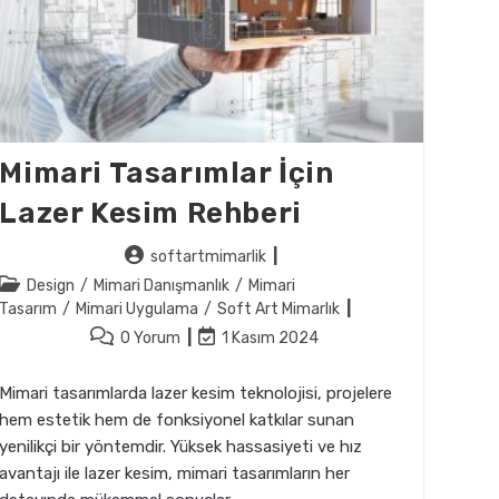
Mimari Tasarımlar İçin
Lazer Kesim Rehberi
Post
softartmimarlik
author:
Post
Design
/
Mimari Danışmanlık
/
Mimari
category:
Tasarım
/
Mimari Uygulama
/
Soft Art Mimarlık
Post
Post
0 Yorum
1 Kasım 2024
comments:
last
modified:
Mimari tasarımlarda lazer kesim teknolojisi, projelere
hem estetik hem de fonksiyonel katkılar sunan
yenilikçi bir yöntemdir. Yüksek hassasiyeti ve hız
avantajı ile lazer kesim, mimari tasarımların her