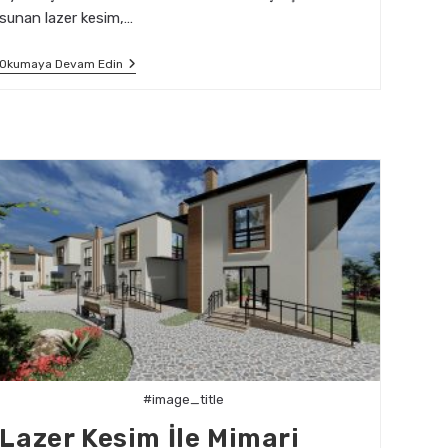
sunan lazer kesim,…
Mimarlıkta
Okumaya Devam Edin
Lazer
Kesim
Kullanımı:
Avantajlar
Ve
Dezavantajlar
#image_title
Lazer Kesim İle Mimari