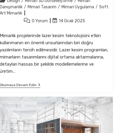
Post
Design
/
Mimari 3D Görselleştirme
/
Mimari
category:
Danışmanlık
/
Mimari Tasarım
/
Mimari Uygulama
/
Soft
Art Mimarlık
Post
Post
0 Yorum
14 Ocak 2025
comments:
last
modified:
Mimarlık projelerinde lazer kesim teknolojisini etkin
kullanmanın en önemli unsurlarından biri doğru
yazılımların tercih edilmesidir. Lazer kesim programları,
mimarların tasarımlarını dijital ortama aktarmalarına,
detayları hassas bir şekilde modellemelerine ve
üretim…
Mimarlık
Okumaya Devam Edin
İçin
Lazer
Kesim
Programları
Ile
Hızlı
Çözümler