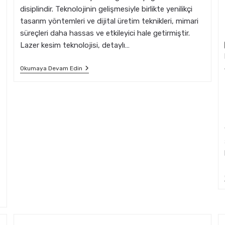
disiplindir. Teknolojinin gelişmesiyle birlikte yenilikçi
tasarım yöntemleri ve dijital üretim teknikleri, mimari
süreçleri daha hassas ve etkileyici hale getirmiştir.
Lazer kesim teknolojisi, detaylı…
Mimarlık
Okumaya Devam Edin
Ve
Lazer
Kesim:
Yaratıcı
Tekniklerin
Kullanımı