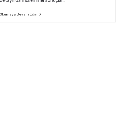
detayında mükemmel sonuçlar…
Mimari
Okumaya Devam Edin
Tasarımlar
İçin
Lazer
Kesim
Rehberi