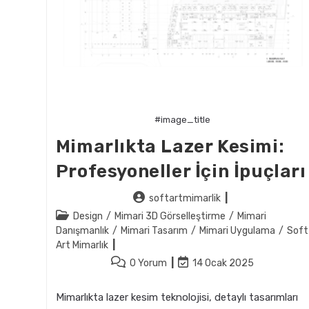
#image_title
Mimarlıkta Lazer Kesimi:
Profesyoneller İçin İpuçları
Post
softartmimarlik
author:
Post
Design
/
Mimari 3D Görselleştirme
/
Mimari
category:
Danışmanlık
/
Mimari Tasarım
/
Mimari Uygulama
/
Soft
Art Mimarlık
Post
Post
0 Yorum
14 Ocak 2025
comments:
last
modified:
Mimarlıkta lazer kesim teknolojisi, detaylı tasarımları