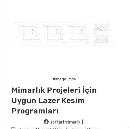
#image_title
Mimarlık Projeleri İçin
Uygun Lazer Kesim
Programları
Post
softartmimarlik
author: