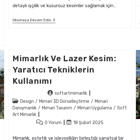
detaylı işçilik ve kusursuz kesimler sağlamak için…
Mimarlık
Okumaya Devam Edin
Projelerinde
Lazer
Kesim
Ile
Mükemmeliyet
Mimarlık Ve Lazer Kesim:
Yaratıcı Tekniklerin
Kullanımı
Post
softartmimarlik
author:
Post
Design
/
Mimari 3D Görselleştirme
/
Mimari
category:
Danışmanlık
/
Mimari Tasarım
/
Mimari Uygulama
/
Soft
Art Mimarlık
Post
Post
0 Yorum
18 Şubat 2025
comments:
last
modified:
Mimarlık, estetik ve işlevselliğin birleştiği sanatsal bir