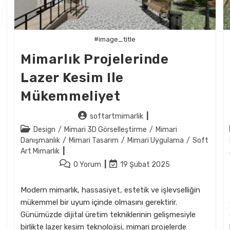
#image_title
Mimarlık Projelerinde
Lazer Kesim Ile
Mükemmeliyet
Post
softartmimarlik
author:
Post
Design
/
Mimari 3D Görselleştirme
/
Mimari
category:
Danışmanlık
/
Mimari Tasarım
/
Mimari Uygulama
/
Soft
Art Mimarlık
Post
Post
0 Yorum
19 Şubat 2025
comments:
last
modified:
Modern mimarlık, hassasiyet, estetik ve işlevselliğin
mükemmel bir uyum içinde olmasını gerektirir.
Günümüzde dijital üretim tekniklerinin gelişmesiyle
birlikte lazer kesim teknolojisi, mimari projelerde