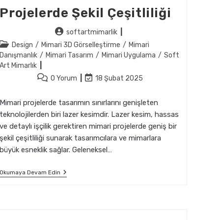
Projelerde Şekil Çeşitliliği
Post
softartmimarlik
author:
Post
Design
/
Mimari 3D Görselleştirme
/
Mimari
category:
Danışmanlık
/
Mimari Tasarım
/
Mimari Uygulama
/
Soft
Art Mimarlık
Post
Post
0 Yorum
18 Şubat 2025
comments:
last
modified:
Mimari projelerde tasarımın sınırlarını genişleten
teknolojilerden biri lazer kesimdir. Lazer kesim, hassas
ve detaylı işçilik gerektiren mimari projelerde geniş bir
şekil çeşitliliği sunarak tasarımcılara ve mimarlara
büyük esneklik sağlar. Geleneksel…
Lazer
Okumaya Devam Edin
Kesim
İle
Mimari
Projelerde
Şekil
Çeşitliliği