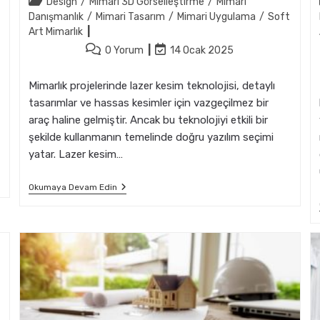
Post
Design
/
Mimari 3D Görselleştirme
/
Mimari
category:
Danışmanlık
/
Mimari Tasarım
/
Mimari Uygulama
/
Soft
Art Mimarlık
Post
Post
0 Yorum
14 Ocak 2025
comments:
last
modified:
Mimarlık projelerinde lazer kesim teknolojisi, detaylı
tasarımlar ve hassas kesimler için vazgeçilmez bir
araç haline gelmiştir. Ancak bu teknolojiyi etkili bir
şekilde kullanmanın temelinde doğru yazılım seçimi
yatar. Lazer kesim…
Mimarlık
Okumaya Devam Edin
Projeleri
İçin
Uygun
Lazer
Kesim
Programları