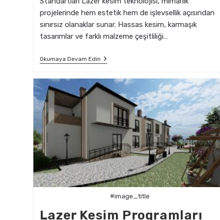
Standartları Lazer kesim teknolojisi, mimarlık
projelerinde hem estetik hem de işlevsellik açısından
sınırsız olanaklar sunar. Hassas kesim, karmaşık
tasarımlar ve farklı malzeme çeşitliliği…
Lazer
Okumaya Devam Edin
Kesimi
Mimarlık
Projelerinde
Nasıl
Kullanabilirsiniz?
#image_title
Lazer Kesim Programları