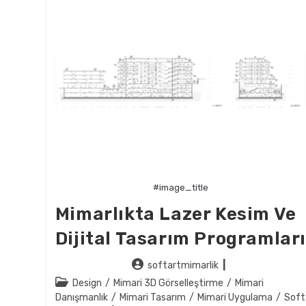
Mimarlıkta
Çalışma
Süreçleri
#image_title
Mimarlıkta Lazer Kesim Ve
Dijital Tasarım Programları
Post
softartmimarlik
author:
Post
Design
/
Mimari 3D Görselleştirme
/
Mimari
category:
Danışmanlık
/
Mimari Tasarım
/
Mimari Uygulama
/
Soft