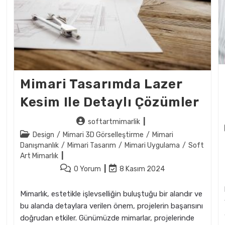
Mimari Tasarımda Lazer
Kesim Ile Detaylı Çözümler
Post
softartmimarlik
author:
Post
Design
/
Mimari 3D Görselleştirme
/
Mimari
category:
Danışmanlık
/
Mimari Tasarım
/
Mimari Uygulama
/
Soft
Art Mimarlık
Post
Post
0 Yorum
8 Kasım 2024
comments:
last
modified:
Mimarlık, estetikle işlevselliğin buluştuğu bir alandır ve
bu alanda detaylara verilen önem, projelerin başarısını
doğrudan etkiler. Günümüzde mimarlar, projelerinde