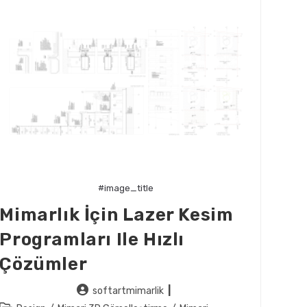
#image_title
Mimarlık İçin Lazer Kesim
Programları Ile Hızlı
Çözümler
Post
softartmimarlik
author: