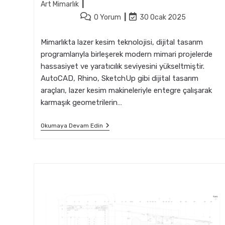
Art Mimarlık
Post
Post
0 Yorum
30 Ocak 2025
comments:
last
modified:
Mimarlıkta lazer kesim teknolojisi, dijital tasarım
programlarıyla birleşerek modern mimari projelerde
hassasiyet ve yaratıcılık seviyesini yükseltmiştir.
AutoCAD, Rhino, SketchUp gibi dijital tasarım
araçları, lazer kesim makineleriyle entegre çalışarak
karmaşık geometrilerin…
Mimarlıkta
Okumaya Devam Edin
Lazer
Kesim
Ve
Dijital
Tasarım
Programları