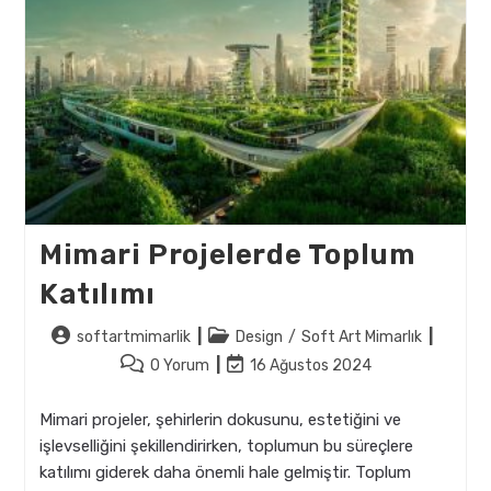
Mimari Projelerde Toplum
Katılımı
Post
Post
softartmimarlik
Design
/
Soft Art Mimarlık
author:
category:
Post
Post
0 Yorum
16 Ağustos 2024
comments:
last
modified:
Mimari projeler, şehirlerin dokusunu, estetiğini ve
işlevselliğini şekillendirirken, toplumun bu süreçlere
katılımı giderek daha önemli hale gelmiştir. Toplum