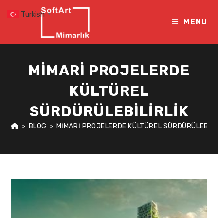
Skip
Turkish
▼
to
MENU
content
MIMARI PROJELERDE
KÜLTÜREL
SÜRDÜRÜLEBILIRLIK
>
BLOG
>
MIMARI PROJELERDE KÜLTÜREL SÜRDÜRÜLEBILI