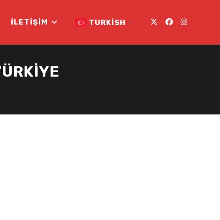
İLETIŞIM
TURKISH
▼
TÜRKIYE