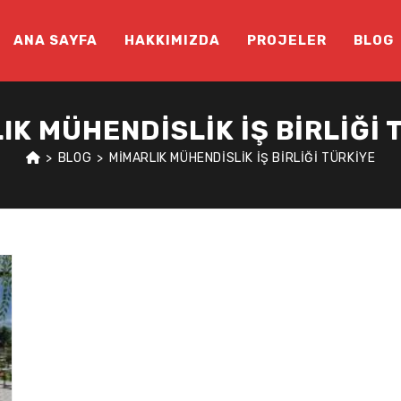
ANA SAYFA
HAKKIMIZDA
PROJELER
BLOG
IK MÜHENDISLIK IŞ BIRLIĞI 
>
BLOG
>
MIMARLIK MÜHENDISLIK IŞ BIRLIĞI TÜRKIYE