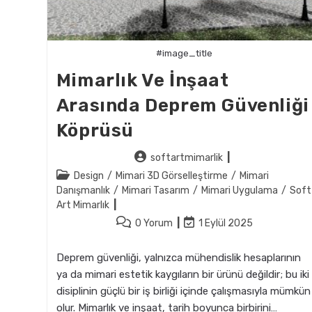
#image_title
Mimarlık Ve İnşaat
Arasında Deprem Güvenliği
Köprüsü
Post
softartmimarlik
author:
Post
Design
/
Mimari 3D Görselleştirme
/
Mimari
category:
Danışmanlık
/
Mimari Tasarım
/
Mimari Uygulama
/
Soft
Art Mimarlık
Post
Post
0 Yorum
1 Eylül 2025
comments:
last
modified:
Deprem güvenliği, yalnızca mühendislik hesaplarının
ya da mimari estetik kaygıların bir ürünü değildir; bu iki
disiplinin güçlü bir iş birliği içinde çalışmasıyla mümkün
olur. Mimarlık ve inşaat, tarih boyunca birbirini…