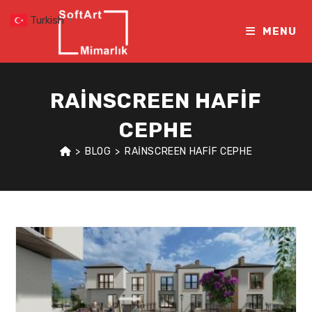
Skip
Turkish
▼
to
MENU
content
RAINSCREEN HAFIF
CEPHE
>
BLOG
>
RAINSCREEN HAFIF CEPHE