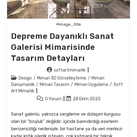
#image_title
Depreme Dayanıklı Sanat
Galerisi Mimarisinde
Tasarım Detayları
Post
softartmimarlik
author:
Post
Design
/
Mimari 3D Görselleştirme
/
Mimari
category:
Danışmanlık
/
Mimari Tasarım
/
Mimari Uygulama
/
Soft
Art Mimarlık
Post
Post
0 Yorum
28 Ekim 2025
comments:
last
modified:
Sanat galerisi, yalnızca sergileme ve dolaşım kurgusu
olan bir “boşluk” değildir; içinde barındırdığı eserlerin
benzersizliği nedeniyle, bir hastane ya da veri merkezi
kadar kritik işlerlik isteyen, çok katmanlı bir teknik…