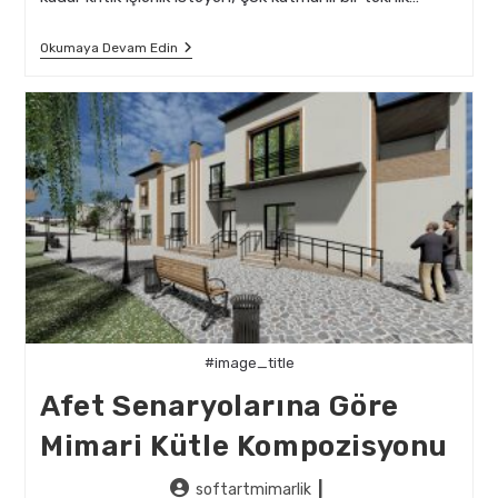
Depreme
Okumaya Devam Edin
Dayanıklı
Sanat
Galerisi
Mimarisinde
Tasarım
Detayları
#image_title
Afet Senaryolarına Göre
Mimari Kütle Kompozisyonu
Post
softartmimarlik