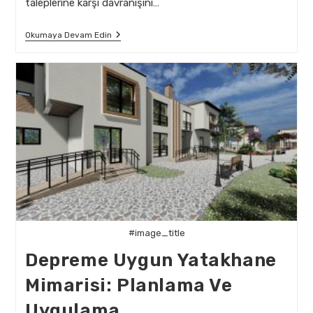
taleplerine karşı davranışını…
Özgün
Okumaya Devam Edin
Mimari
Estetik
Ile
Sismik
Güvenlik
Dengesi
#image_title
Depreme Uygun Yatakhane
Mimarisi: Planlama Ve
Uygulama