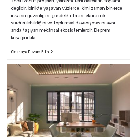
Toplu konut projeleri, yalnızca tekil dairelerin toplamı
değildir; birlikte yaşayan yüzlerce, kimi zaman binlerce
insanın güvenliğini, gündelik ritmini, ekonomik
sürdürülebilirliğini ve toplumsal dayanışmasını aynı
anda taşıyan mekânsal ekosistemlerdir. Deprem
kuşağındaki…
Toplu
Okumaya Devam Edin
Konut
Projelerinde
Sismik
Performans
Ve
Mimari
Uyum