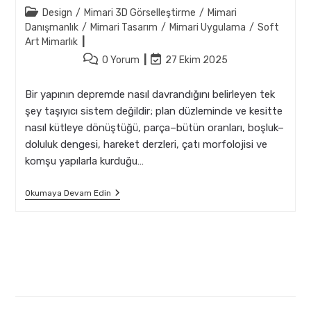
author:
Post
Design
/
Mimari 3D Görselleştirme
/
Mimari
category:
Danışmanlık
/
Mimari Tasarım
/
Mimari Uygulama
/
Soft
Art Mimarlık
Post
Post
0 Yorum
27 Ekim 2025
comments:
last
modified:
Bir yapının depremde nasıl davrandığını belirleyen tek
şey taşıyıcı sistem değildir; plan düzleminde ve kesitte
nasıl kütleye dönüştüğü, parça–bütün oranları, boşluk–
doluluk dengesi, hareket derzleri, çatı morfolojisi ve
komşu yapılarla kurduğu…
Afet
Okumaya Devam Edin
Senaryolarına
Göre
Mimari
Kütle
Kompozisyonu