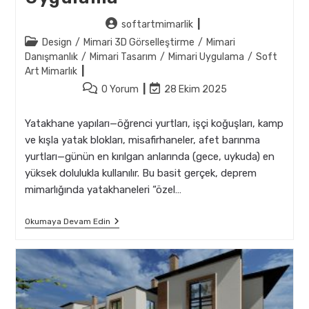
Post
softartmimarlik
author:
Post
Design
/
Mimari 3D Görselleştirme
/
Mimari
category:
Danışmanlık
/
Mimari Tasarım
/
Mimari Uygulama
/
Soft
Art Mimarlık
Post
Post
0 Yorum
28 Ekim 2025
comments:
last
modified:
Yatakhane yapıları—öğrenci yurtları, işçi koğuşları, kamp
ve kışla yatak blokları, misafirhaneler, afet barınma
yurtları—günün en kırılgan anlarında (gece, uykuda) en
yüksek dolulukla kullanılır. Bu basit gerçek, deprem
mimarlığında yatakhaneleri “özel…
Depreme
Okumaya Devam Edin
Uygun
Yatakhane
Mimarisi:
Planlama
Ve
Uygulama