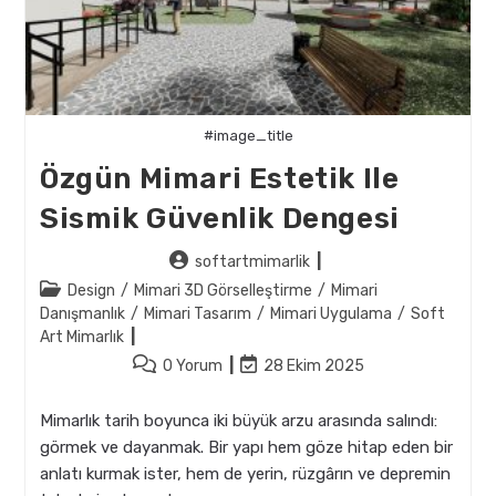
#image_title
Özgün Mimari Estetik Ile
Sismik Güvenlik Dengesi
Post
softartmimarlik
author:
Post
Design
/
Mimari 3D Görselleştirme
/
Mimari
category:
Danışmanlık
/
Mimari Tasarım
/
Mimari Uygulama
/
Soft
Art Mimarlık
Post
Post
0 Yorum
28 Ekim 2025
comments:
last
modified:
Mimarlık tarih boyunca iki büyük arzu arasında salındı:
görmek ve dayanmak. Bir yapı hem göze hitap eden bir
anlatı kurmak ister, hem de yerin, rüzgârın ve depremin