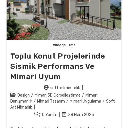
#image_title
Toplu Konut Projelerinde
Sismik Performans Ve
Mimari Uyum
Post
softartmimarlik
author:
Post
Design
/
Mimari 3D Görselleştirme
/
Mimari
category:
Danışmanlık
/
Mimari Tasarım
/
Mimari Uygulama
/
Soft
Art Mimarlık
Post
Post
0 Yorum
28 Ekim 2025
comments:
last
modified: