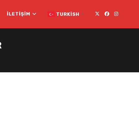
İLETIŞIM
TURKISH
▼
R