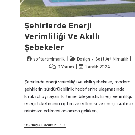
Şehirlerde Enerji
Verimliliği Ve Akıllı
Şebekeler
Post
Post
softartmimarlik
Design
/
Soft Art Mimarlık
author:
category:
Post
Post
0 Yorum
1 Aralık 2024
comments:
last
modified:
Şehirlerde enerji verimliliği ve akıllı şebekeler, modern
şehirlerin sürdürülebilirlik hedeflerine ulaşmasında
kritik rol oynayan iki temel bileşendir. Enerji verimliliği,
enerji tüketiminin optimize edilmesi ve enerji israfının
minimize edilmesi anlamına gelirken,…
Şehirlerde
Okumaya Devam Edin
Enerji
Verimliliği