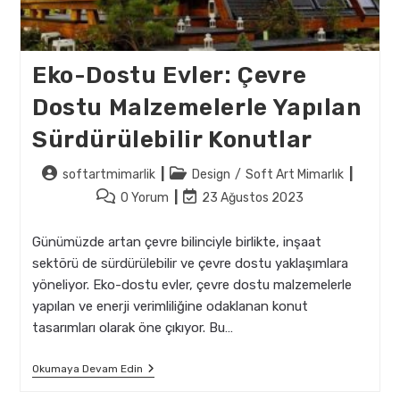
Eko-Dostu Evler: Çevre
Dostu Malzemelerle Yapılan
Sürdürülebilir Konutlar
Post
Post
softartmimarlik
Design
/
Soft Art Mimarlık
author:
category:
Post
Post
0 Yorum
23 Ağustos 2023
comments:
last
modified:
Günümüzde artan çevre bilinciyle birlikte, inşaat
sektörü de sürdürülebilir ve çevre dostu yaklaşımlara
yöneliyor. Eko-dostu evler, çevre dostu malzemelerle
yapılan ve enerji verimliliğine odaklanan konut
tasarımları olarak öne çıkıyor. Bu…
Eko-
Okumaya Devam Edin
Dostu
Evler: