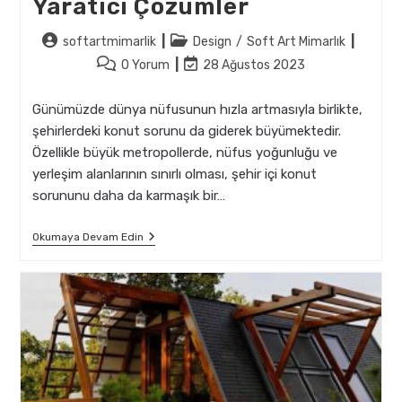
Yaratıcı Çözümler
Post
Post
softartmimarlik
Design
/
Soft Art Mimarlık
author:
category:
Post
Post
0 Yorum
28 Ağustos 2023
comments:
last
modified:
Günümüzde dünya nüfusunun hızla artmasıyla birlikte,
şehirlerdeki konut sorunu da giderek büyümektedir.
Özellikle büyük metropollerde, nüfus yoğunluğu ve
yerleşim alanlarının sınırlı olması, şehir içi konut
sorununu daha da karmaşık bir…
Şehir
Okumaya Devam Edin
İçi
Konut
Sorunu
Ve
Yaratıcı
Çözümler