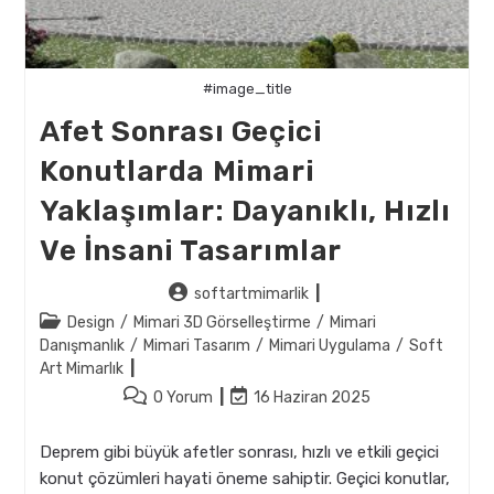
#image_title
Afet Sonrası Geçici
Konutlarda Mimari
Yaklaşımlar: Dayanıklı, Hızlı
Ve İnsani Tasarımlar
Post
softartmimarlik
author:
Post
Design
/
Mimari 3D Görselleştirme
/
Mimari
category:
Danışmanlık
/
Mimari Tasarım
/
Mimari Uygulama
/
Soft
Art Mimarlık
Post
Post
0 Yorum
16 Haziran 2025
comments:
last
modified:
Deprem gibi büyük afetler sonrası, hızlı ve etkili geçici
konut çözümleri hayati öneme sahiptir. Geçici konutlar,