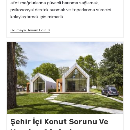
afet mağdurlarına güvenli barınma sağlamak,
psikososyal destek sunmak ve toparlanma sürecini
kolaylaştırmak için mimarlık…
Afet
Okumaya Devam Edin
Sonrası
Geçici
Konutlarda
Mimari
Yaklaşımlar:
Dayanıklı,
Hızlı
Ve
İnsani
Tasarımlar
Şehir İçi Konut Sorunu Ve