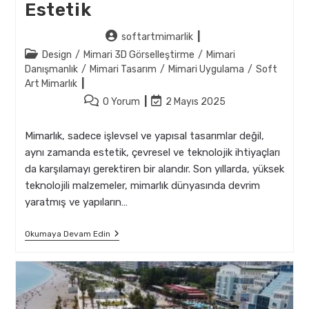
Estetik
Post
softartmimarlik
author:
Post
Design
/
Mimari 3D Görselleştirme
/
Mimari
category:
Danışmanlık
/
Mimari Tasarım
/
Mimari Uygulama
/
Soft
Art Mimarlık
Post
Post
0 Yorum
2 Mayıs 2025
comments:
last
modified:
Mimarlık, sadece işlevsel ve yapısal tasarımlar değil,
aynı zamanda estetik, çevresel ve teknolojik ihtiyaçları
da karşılamayı gerektiren bir alandır. Son yıllarda, yüksek
teknolojili malzemeler, mimarlık dünyasında devrim
yaratmış ve yapıların…
Mimarlıkta
Okumaya Devam Edin
Yüksek
Teknolojik
Malzemeler
Ve
Estetik