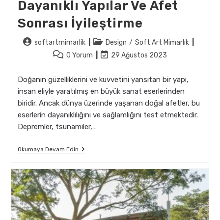
Dayanıklı Yapılar Ve Afet
Sonrası İyileştirme
Post
Post
softartmimarlik
Design
/
Soft Art Mimarlık
author:
category:
Post
Post
0 Yorum
29 Ağustos 2023
comments:
last
modified:
Doğanın güzelliklerini ve kuvvetini yansıtan bir yapı,
insan eliyle yaratılmış en büyük sanat eserlerinden
biridir. Ancak dünya üzerinde yaşanan doğal afetler, bu
eserlerin dayanıklılığını ve sağlamlığını test etmektedir.
Depremler, tsunamiler,…
Mimarlık
Okumaya Devam Edin
Ve
Doğal
Afetler:
Dayanıklı
Yapılar
Ve
Afet
Sonrası
İyileştirme