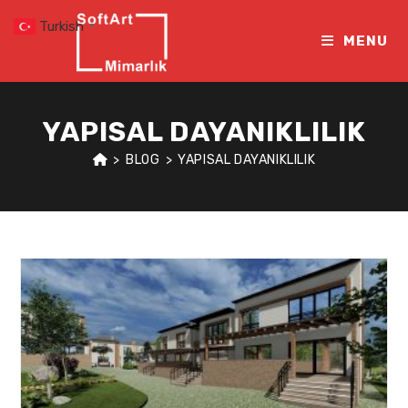
Skip
Turkish
▼
to
MENU
content
YAPISAL DAYANIKLILIK
>
BLOG
>
YAPISAL DAYANIKLILIK