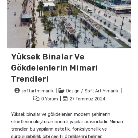
Yüksek Binalar Ve
Gökdelenlerin Mimari
Trendleri
Post
Post
softartmimarlik
Design
/
Soft Art Mimarlık
author:
category:
Post
Post
0 Yorum
27 Temmuz 2024
comments:
last
modified:
Yüksek binalar ve gökdelenler, modern şehirlerin
siluetlerini oluşturan önemli yapılar arasındadır. Mimari
trendler, bu yapıların estetik, fonksiyonellik ve
sürdürülebilirlik gibi çeşitli özelliklerini belirler.