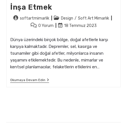
İnşa Etmek
Post
Post
softartmimarlik
Design
/
Soft Art Mimarlık
author:
category:
Post
Post
0 Yorum
18 Temmuz 2023
comments:
last
modified:
Dünya üzerindeki birçok bölge, doğal afetlerle karşı
karşıya kalmaktadır. Depremler, sel, kasırga ve
tsunamiler gibi doğal afetler, milyonlarca insanın
yaşamını etkilemektedir. Bu nedenle, mimarlar ve
kentsel planlamacılar, felaketlerin etkilerini en…
Felaket
Okumaya Devam Edin
Direnci
Için
Tasarım:
Hassas
Alanlarda
İnşa
Etmek