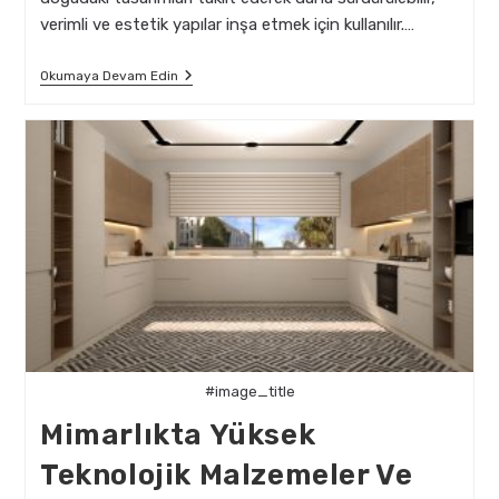
verimli ve estetik yapılar inşa etmek için kullanılır.…
Biyomimikri
Okumaya Devam Edin
Ve
Teknoloji:
Doğadan
İlham
Alarak
Yapı
Tasarımı
#image_title
Mimarlıkta Yüksek
Teknolojik Malzemeler Ve