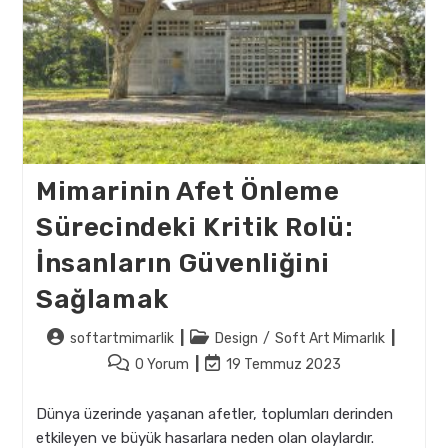
Mimarinin Afet Önleme
Sürecindeki Kritik Rolü:
İnsanların Güvenliğini
Sağlamak
Post
Post
softartmimarlik
Design
/
Soft Art Mimarlık
author:
category:
Post
Post
0 Yorum
19 Temmuz 2023
comments:
last
modified:
Dünya üzerinde yaşanan afetler, toplumları derinden
etkileyen ve büyük hasarlara neden olan olaylardır.