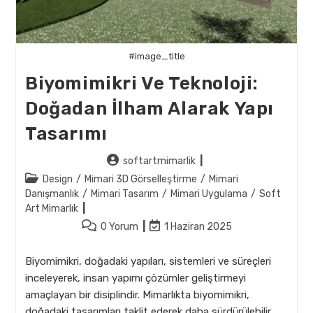
#image_title
Biyomimikri Ve Teknoloji:
Doğadan İlham Alarak Yapı
Tasarımı
Post
softartmimarlik
author:
Post
Design
/
Mimari 3D Görselleştirme
/
Mimari
category:
Danışmanlık
/
Mimari Tasarım
/
Mimari Uygulama
/
Soft
Art Mimarlık
Post
Post
0 Yorum
1 Haziran 2025
comments:
last
modified:
Biyomimikri, doğadaki yapıları, sistemleri ve süreçleri
inceleyerek, insan yapımı çözümler geliştirmeyi
amaçlayan bir disiplindir. Mimarlıkta biyomimikri,
doğadaki tasarımları taklit ederek daha sürdürülebilir,