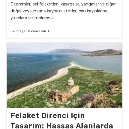
Depremler, sel felaketleri, kasırgalar, yangınlar ve diğer
doğal veya insana kaynaklı afetler, can kayıplarına,
yıkımlara ve toplumsal…
Mimarinin
Okumaya Devam Edin
Afet
Önleme
Sürecindeki
Kritik
Rolü:
İnsanların
Güvenliğini
Sağlamak
Felaket Direnci Için
Tasarım: Hassas Alanlarda