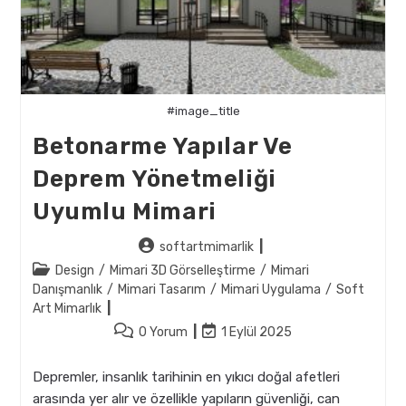
#image_title
Betonarme Yapılar Ve
Deprem Yönetmeliği
Uyumlu Mimari
Post
softartmimarlik
author:
Post
Design
/
Mimari 3D Görselleştirme
/
Mimari
category:
Danışmanlık
/
Mimari Tasarım
/
Mimari Uygulama
/
Soft
Art Mimarlık
Post
Post
0 Yorum
1 Eylül 2025
comments:
last
modified:
Depremler, insanlık tarihinin en yıkıcı doğal afetleri
arasında yer alır ve özellikle yapıların güvenliği, can