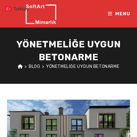
Skip
Turkish
▼
to
MENU
content
YÖNETMELIĞE UYGUN
BETONARME
>
BLOG
>
YÖNETMELIĞE UYGUN BETONARME