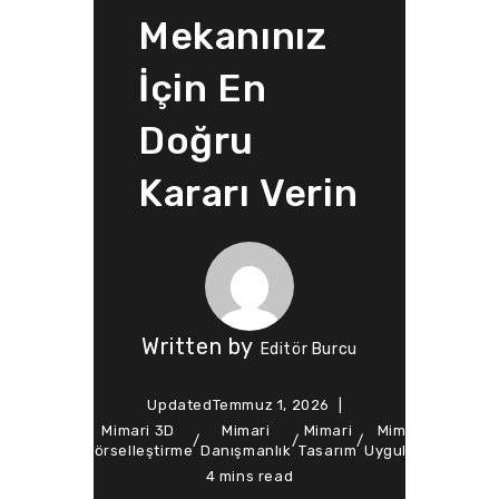
Mekanınız
İçin En
Doğru
Kararı Verin
Written by
Editör Burcu
Updated
Temmuz 1, 2026
ted
Mimari 3D
Mimari
Mimari
Mimari
Soft Ar
Design
/
/
/
/
/
n
Görselleştirme
Danışmanlık
Tasarım
Uygulama
Mimarl
4 mins read