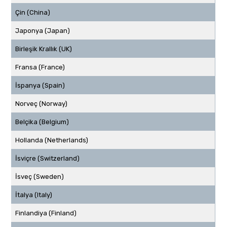
Çin (China)
Japonya (Japan)
Birleşik Krallık (UK)
Fransa (France)
İspanya (Spain)
Norveç (Norway)
Belçika (Belgium)
Hollanda (Netherlands)
İsviçre (Switzerland)
İsveç (Sweden)
İtalya (Italy)
Finlandiya (Finland)