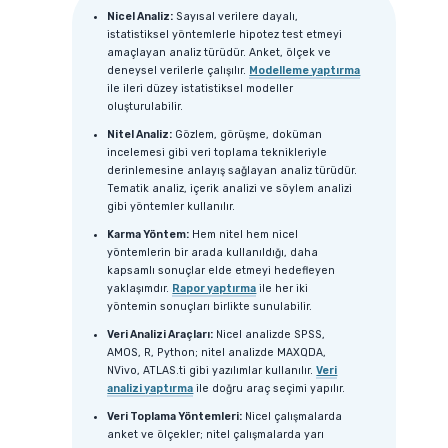
Nicel Analiz:
Sayısal verilere dayalı,
istatistiksel yöntemlerle hipotez test etmeyi
amaçlayan analiz türüdür. Anket, ölçek ve
deneysel verilerle çalışılır.
Modelleme yaptırma
ile ileri düzey istatistiksel modeller
oluşturulabilir.
Nitel Analiz:
Gözlem, görüşme, doküman
incelemesi gibi veri toplama teknikleriyle
derinlemesine anlayış sağlayan analiz türüdür.
Tematik analiz, içerik analizi ve söylem analizi
gibi yöntemler kullanılır.
Karma Yöntem:
Hem nitel hem nicel
yöntemlerin bir arada kullanıldığı, daha
kapsamlı sonuçlar elde etmeyi hedefleyen
yaklaşımdır.
Rapor yaptırma
ile her iki
yöntemin sonuçları birlikte sunulabilir.
Veri Analizi Araçları:
Nicel analizde SPSS,
AMOS, R, Python; nitel analizde MAXQDA,
NVivo, ATLAS.ti gibi yazılımlar kullanılır.
Veri
analizi yaptırma
ile doğru araç seçimi yapılır.
Veri Toplama Yöntemleri:
Nicel çalışmalarda
anket ve ölçekler; nitel çalışmalarda yarı