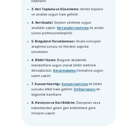
hazırlanır.
3. Veri Toplama ve Düzenleme:
Veriler toplanır
ve analize uygun hale getirilir.
4. Veri Analizi:
Seçilen yönteme uygun
analizler yapılır.
Veri analizi yaptırma
ile analiz
süreci profesyonelleştirilir.
5. Bulguların Yorumlanması:
Analiz sonuçları
araştırma sorusu ve literatür ışığında
yorumlanır.
6. Bildiri Yazımı:
Bulgular akademik
standartlara uygun olarak bildiri metnine
dönüştürülür.
Dergi makalesi
formatına uygun
yazım yapılır.
7. Sunum Hazırlığı:
Sunum yaptırma
ile bildiri
sunumu etkili hale getirilir.
İntihal raporu
ile
özgünlük kanıtlanır.
8. Revizyon ve Geri Bildirim:
Danışman veya
hakemlerden gelen geri bildirimlere göre
revizyon yapılır.