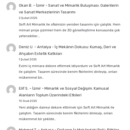
Okan B. – İzmir
-
Sanat ve Mimarlık Buluşması: Galerilerin
ve Sanat Merkezlerinin Tasarımı
2 Şubat 2025
Soft Art Mimarlık ile ofisimizin yeniden tasarımı için çalıştık. Hem
mimari proje çizimleri hem de 3D görselleştirme konusunda çok
yetenekliler.…
Deniz U. – Antalya
-
İç Mekânın Dokusu: Kumaş, Deri ve
Ahşabın Estetik Katkıları
1 Şubat 2025
Evimi iç mimara dekore ettirmek istiyordum ve Soft Art Mimarlık
ile çalıştım. Tasarım sürecinde benim fikirlerimi dinleyip, onları
mükemmel bir…
Elif S. – İzmir
-
Mimarlık ve Sosyal Değişim: Kamusal
Alanların Toplum Üzerindeki Etkileri
10 Ocak 2025
Yeni aldığım daireyi dekore ettirmek için Soft Art Mimarlık ile
çalıştım. Tasarım sürecinde benim fikirlerimi dinleyip, onları
mükemmel bir şekilde…
Mehmet T. – Ankara
-
Doğanın İç Mekândaki Rolü: Bitkiler