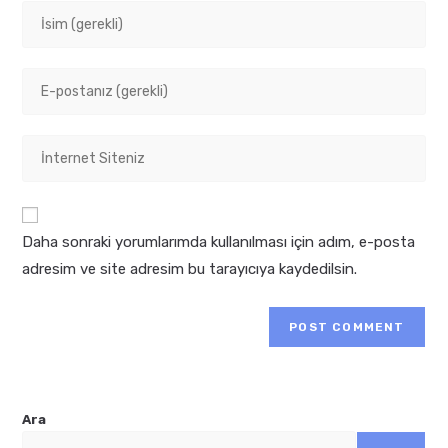
Enter
your
name
Enter
or
your
username
email
to
Enter
address
comment
your
to
website
comment
URL
Daha sonraki yorumlarımda kullanılması için adım, e-posta
(optional)
adresim ve site adresim bu tarayıcıya kaydedilsin.
Ara