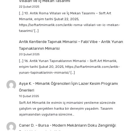
Villaları ve İç Mekan Tasarımı
22 Şubat 2025
[…] 10. Antik Roma Villaları ve İç Mekan Tasarımı – Soft Art
Mimarlık, erişim tarihi Şubat 22, 2025,
https://softartmimarlik.com/antik-roma-villalari-ve-ic-mekan-
tasarimi/ […]
Antik Kentlerde Tapınak Mimarisi – Fabl Vibe
-
Antik Yunan
Tapınaklarının Mimarisi
20 Şubat 2025
[…] 16. Antik Yunan Tapınaklarının Mimarisi – Soft Art Mimarlık,
erişim tarihi Şubat 20, 2025, https://softartmimarlik.com/antik-
yunan-tapinaklarinin-mimarisi/ […]
Ayşe K.
-
Mimarlık Öğrencileri İçin Lazer Kesim Programı
Önerileri
10 Şubat 2025
Soft Art Mimarlık ile evimin iç mimarisini yenileme sürecinde
çalıştım ve gerçekten harika bir deneyim yaşadım. Tasarım
aşamasından uygulama sürecine…
Caner D. – Bursa
-
Modern Mekânların Doku Zenginliği: