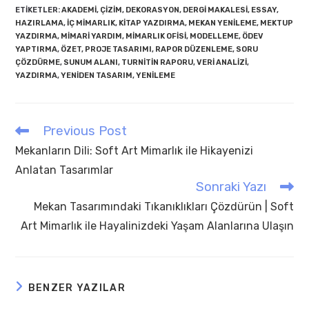
ETIKETLER
:
AKADEMI
,
ÇIZIM
,
DEKORASYON
,
DERGI MAKALESI
,
ESSAY
,
HAZIRLAMA
,
IÇ MIMARLIK
,
KITAP YAZDIRMA
,
MEKAN YENILEME
,
MEKTUP
YAZDIRMA
,
MIMARI YARDIM
,
MIMARLIK OFISI
,
MODELLEME
,
ÖDEV
YAPTIRMA
,
ÖZET
,
PROJE TASARIMI
,
RAPOR DÜZENLEME
,
SORU
ÇÖZDÜRME
,
SUNUM ALANI
,
TURNITIN RAPORU
,
VERI ANALIZI
,
YAZDIRMA
,
YENIDEN TASARIM
,
YENILEME
Previous Post
Read
more
Mekanların Dili: Soft Art Mimarlık ile Hikayenizi
articles
Anlatan Tasarımlar
Sonraki Yazı
Mekan Tasarımındaki Tıkanıklıkları Çözdürün | Soft
Art Mimarlık ile Hayalinizdeki Yaşam Alanlarına Ulaşın
BENZER YAZILAR