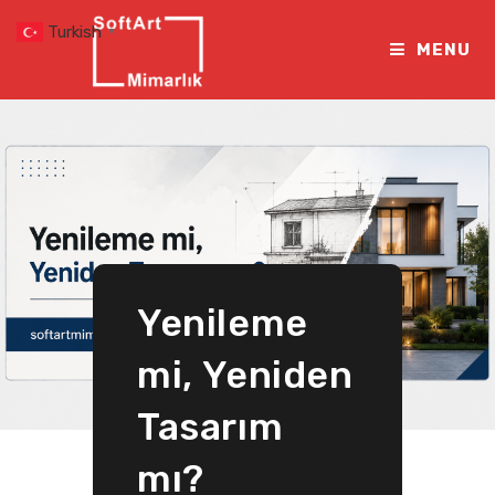
Skip
Turkish
▼
to
MENU
content
Yenileme
mi, Yeniden
Tasarım
mı?