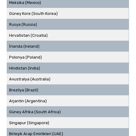
Meksika (Mexico)
Güney Kore (South Korea)
Rusya (Russia)
Hırvatistan (Croatia)
İrlanda (Ireland)
Polonya (Poland)
Hindistan (India)
Avustralya (Australia)
Brezilya (Brazil)
Arjantin (Argentina)
Güney Afrika (South Africa)
Singapur (Singapore)
Birleşik Arap Emirlikleri (UAE)