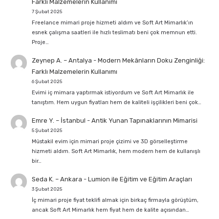
Farklı Malzemelerin Kullanımı
7 Şubat 2025
Freelance mimari proje hizmeti aldım ve Soft Art Mimarlık’ın
esnek çalışma saatleri ile hızlı teslimatı beni çok memnun etti.
Proje…
Zeynep A. – Antalya
-
Modern Mekânların Doku Zenginliği:
Farklı Malzemelerin Kullanımı
6 Şubat 2025
Evimi iç mimara yaptırmak istiyordum ve Soft Art Mimarlık ile
tanıştım. Hem uygun fiyatları hem de kaliteli işçilikleri beni çok…
Emre Y. – İstanbul
-
Antik Yunan Tapınaklarının Mimarisi
5 Şubat 2025
Müstakil evim için mimari proje çizimi ve 3D görselleştirme
hizmeti aldım. Soft Art Mimarlık, hem modern hem de kullanışlı
bir…
Seda K. – Ankara
-
Lumion ile Eğitim ve Eğitim Araçları
3 Şubat 2025
İç mimari proje fiyat teklifi almak için birkaç firmayla görüştüm,
ancak Soft Art Mimarlık hem fiyat hem de kalite açısından…