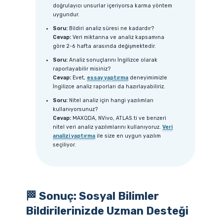
doğrulayıcı unsurlar içeriyorsa karma yöntem
uygundur.
Soru:
Bildiri analiz süresi ne kadardır?
Cevap:
Veri miktarına ve analiz kapsamına
göre 2-6 hafta arasında değişmektedir.
Soru:
Analiz sonuçlarını İngilizce olarak
raporlayabilir misiniz?
Cevap:
Evet,
essay yaptırma
deneyimimizle
İngilizce analiz raporları da hazırlayabiliriz.
Soru:
Nitel analiz için hangi yazılımları
kullanıyorsunuz?
Cevap:
MAXQDA, NVivo, ATLAS.ti ve benzeri
nitel veri analiz yazılımlarını kullanıyoruz.
Veri
analizi yaptırma
ile size en uygun yazılım
seçiliyor.
🏁 Sonuç: Sosyal Bilimler
Bildirilerinizde Uzman Desteği