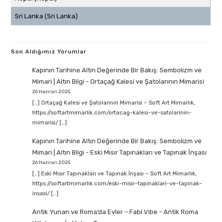
Sri Lanka (Sri Lanka)
Son Aldığımız Yorumlar
Kapının Tarihine Altın Değerinde Bir Bakış: Sembolizm ve
Mimari | Altın Bilgi
-
Ortaçağ Kalesi ve Şatolarının Mimarisi
26 Haziran 2025
[…] Ortaçağ Kalesi ve Şatolarının Mimarisi – Soft Art Mimarlık,
https://softartmimarlik.com/ortacag-kalesi-ve-satolarinin-
mimarisi/ […]
Kapının Tarihine Altın Değerinde Bir Bakış: Sembolizm ve
Mimari | Altın Bilgi
-
Eski Mısır Tapınakları ve Tapınak İnşası
26 Haziran 2025
[…] Eski Mısır Tapınakları ve Tapınak İnşası – Soft Art Mimarlık,
https://softartmimarlik.com/eski-misir-tapinaklari-ve-tapinak-
insasi/ […]
Antik Yunan ve Roma’da Evler – Fabl Vibe
-
Antik Roma