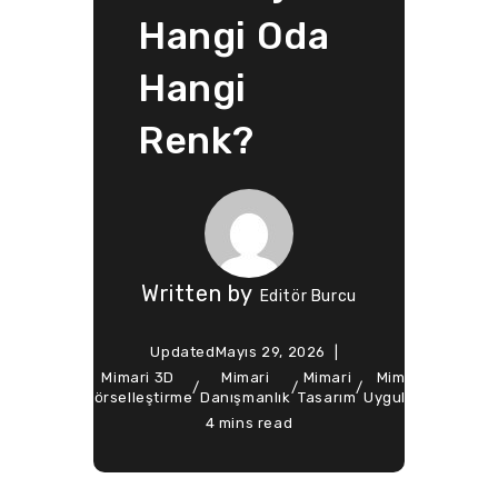
Hangi Oda
Hangi
Renk?
Written by
Editör Burcu
Updated
Mayıs 29, 2026
ted
Mimari 3D
Mimari
Mimari
Mimari
Soft Ar
Design
/
/
/
/
/
n
Görselleştirme
Danışmanlık
Tasarım
Uygulama
Mimarl
4 mins read