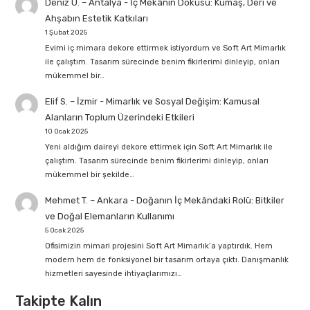
Deniz U. – Antalya
-
İç Mekânın Dokusu: Kumaş, Deri ve
Ahşabın Estetik Katkıları
1 Şubat 2025
Evimi iç mimara dekore ettirmek istiyordum ve Soft Art Mimarlık
ile çalıştım. Tasarım sürecinde benim fikirlerimi dinleyip, onları
mükemmel bir…
Elif S. – İzmir
-
Mimarlık ve Sosyal Değişim: Kamusal
Alanların Toplum Üzerindeki Etkileri
10 Ocak 2025
Yeni aldığım daireyi dekore ettirmek için Soft Art Mimarlık ile
çalıştım. Tasarım sürecinde benim fikirlerimi dinleyip, onları
mükemmel bir şekilde…
Mehmet T. – Ankara
-
Doğanın İç Mekândaki Rolü: Bitkiler
ve Doğal Elemanların Kullanımı
5 Ocak 2025
Ofisimizin mimari projesini Soft Art Mimarlık’a yaptırdık. Hem
modern hem de fonksiyonel bir tasarım ortaya çıktı. Danışmanlık
hizmetleri sayesinde ihtiyaçlarımızı…
Takipte Kalın