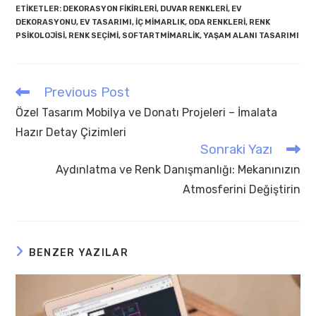
ETIKETLER
:
DEKORASYON FIKIRLERI
,
DUVAR RENKLERI
,
EV
DEKORASYONU
,
EV TASARIMI
,
IÇ MIMARLIK
,
ODA RENKLERI
,
RENK
PSIKOLOJISI
,
RENK SEÇIMI
,
SOFTARTMIMARLIK
,
YAŞAM ALANI TASARIMI
Previous Post
Read
more
Özel Tasarım Mobilya ve Donatı Projeleri – İmalata
articles
Hazır Detay Çizimleri
Sonraki Yazı
Aydınlatma ve Renk Danışmanlığı: Mekanınızın
Atmosferini Değiştirin
BENZER YAZILAR