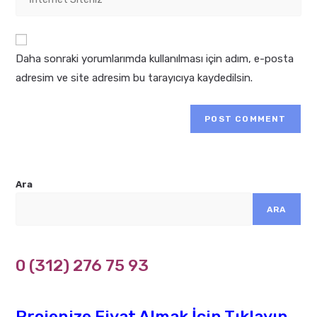
comment
your
to
website
comment
URL
Daha sonraki yorumlarımda kullanılması için adım, e-posta
(optional)
adresim ve site adresim bu tarayıcıya kaydedilsin.
Ara
ARA
0 (312) 276 75 93
Projenize Fiyat Almak İçin Tıklayın