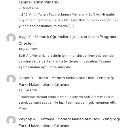
Tapınaklarının Mimarisi
20 Şubat 2025
[…] 16. Antik Yunan Tapınaklarının Mimarisi – Soft Art Mimarlık,
erişim tarihi Şubat 20, 2025, https://softartmimarlik.com/antik-
yunan-tapinaklarinin-mimarisi/ […]
Ayşe K.
-
Mimarlık Öğrencileri İçin Lazer Kesim Programı
Önerileri
10 Şubat 2025
Soft Art Mimarlık ile evimin iç mimarisini yenileme sürecinde
çalıştım ve gerçekten harika bir deneyim yaşadım. Tasarım
aşamasından uygulama sürecine…
Caner D. – Bursa
-
Modern Mekânların Doku Zenginliği:
Farklı Malzemelerin Kullanımı
7 Şubat 2025
Freelance mimari proje hizmeti aldım ve Soft Art Mimarlık’ın
esnek çalışma saatleri ile hızlı teslimatı beni çok memnun etti.
Proje…
Zeynep A. – Antalya
-
Modern Mekânların Doku Zenginliği:
Farklı Malzemelerin Kullanımı