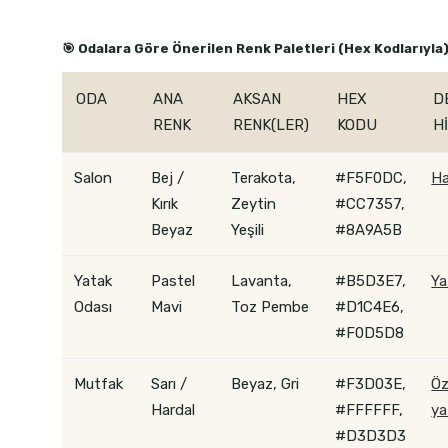
🎯 Odalara Göre Önerilen Renk Paletleri (Hex Kodlarıyla
ODA
ANA
AKSAN
HEX
D
RENK
RENK(LER)
KODU
H
Salon
Bej /
Terakota,
#F5F0DC,
Ha
Kırık
Zeytin
#CC7357,
Beyaz
Yeşili
#8A9A5B
Yatak
Pastel
Lavanta,
#B5D3E7,
Ya
Odası
Mavi
Toz Pembe
#D1C4E6,
#F0D5D8
Mutfak
Sarı /
Beyaz, Gri
#F3D03E,
Öz
Hardal
#FFFFFF,
ya
#D3D3D3