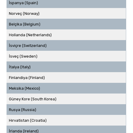
İspanya (Spain)
Norveç (Norway)
Belçika (Belgium)
Hollanda (Netherlands)
İsviçre (Switzerland)
İsveç (Sweden)
İtalya (Italy)
Finlandiya (Finland)
Meksika (Mexico)
Güney Kore (South Korea)
Rusya (Russia)
Hırvatistan (Croatia)
İrlanda (Ireland)