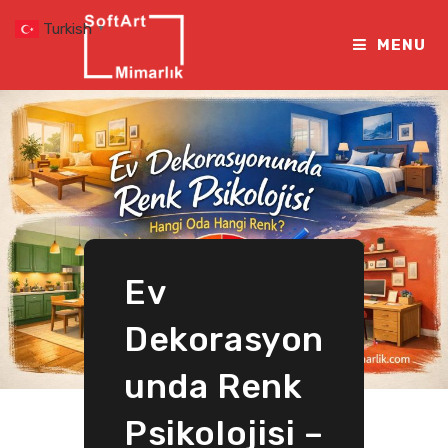
Skip
Turkish
▼
to
MENU
content
Ev
Dekorasyon
unda Renk
Psikolojisi –