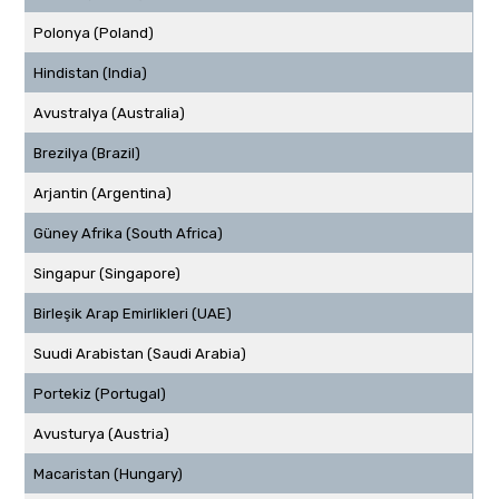
Polonya (Poland)
Hindistan (India)
Avustralya (Australia)
Brezilya (Brazil)
Arjantin (Argentina)
Güney Afrika (South Africa)
Singapur (Singapore)
Birleşik Arap Emirlikleri (UAE)
Suudi Arabistan (Saudi Arabia)
Portekiz (Portugal)
Avusturya (Austria)
Macaristan (Hungary)