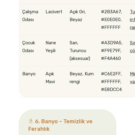
Çalışma
Lacivert
Açık Gri,
#2B3A67,
Tu
Odası
Beyaz
#E0E0E0,
in
#FFFFFF
ra
Çocuk
Nane
Sarı,
#A3D9A5,
So
Odası
Yeşili
Turuncu
#F9E79F,
ç
(aksesuar)
#F4A460
Banyo
Açık
Beyaz, Kum
#C6E2FF,
Mi
Mavi
rengi
#FFFFFF,
ya
#E8DCC4
🚿 6. Banyo – Temizlik ve
Ferahlık