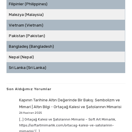
Filipinler (Philippines)
Malezya (Malaysia)
Vietnam (Vietnam)
Pakistan (Pakistan)
Bangladeş (Bangladesh)
Nepal (Nepal)
Sri Lanka (Sri Lanka)
Son Aldığımız Yorumlar
Kapının Tarihine Altın Değerinde Bir Bakış: Sembolizm ve
Mimari | Altın Bilgi
-
Ortaçağ Kalesi ve Şatolarının Mimarisi
26 Haziran 2025
[…] Ortaçağ Kalesi ve Şatolarının Mimarisi – Soft Art Mimarlık,
https://softartmimarlik.com/ortacag-kalesi-ve-satolarinin-
mimarisi/ […]