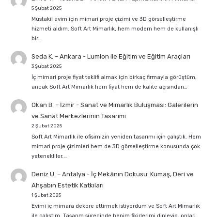
5 Şubat 2025
Müstakil evim için mimari proje çizimi ve 3D görselleştirme
hizmeti aldım. Soft Art Mimarlık, hem modern hem de kullanışlı
bir…
Seda K. – Ankara
-
Lumion ile Eğitim ve Eğitim Araçları
3 Şubat 2025
İç mimari proje fiyat teklifi almak için birkaç firmayla görüştüm,
ancak Soft Art Mimarlık hem fiyat hem de kalite açısından…
Okan B. – İzmir
-
Sanat ve Mimarlık Buluşması: Galerilerin
ve Sanat Merkezlerinin Tasarımı
2 Şubat 2025
Soft Art Mimarlık ile ofisimizin yeniden tasarımı için çalıştık. Hem
mimari proje çizimleri hem de 3D görselleştirme konusunda çok
yetenekliler.…
Deniz U. – Antalya
-
İç Mekânın Dokusu: Kumaş, Deri ve
Ahşabın Estetik Katkıları
1 Şubat 2025
Evimi iç mimara dekore ettirmek istiyordum ve Soft Art Mimarlık
ile çalıştım. Tasarım sürecinde benim fikirlerimi dinleyip, onları