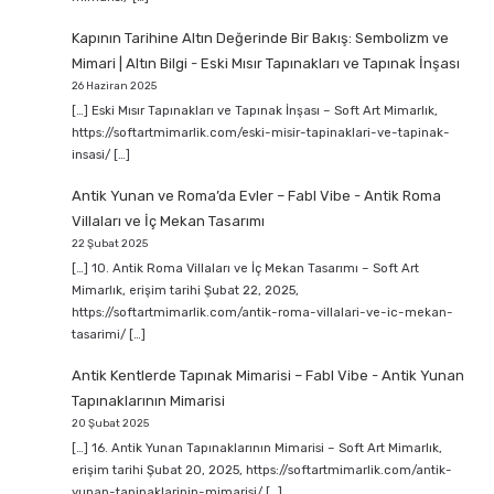
Kapının Tarihine Altın Değerinde Bir Bakış: Sembolizm ve
Mimari | Altın Bilgi
-
Eski Mısır Tapınakları ve Tapınak İnşası
26 Haziran 2025
[…] Eski Mısır Tapınakları ve Tapınak İnşası – Soft Art Mimarlık,
https://softartmimarlik.com/eski-misir-tapinaklari-ve-tapinak-
insasi/ […]
Antik Yunan ve Roma’da Evler – Fabl Vibe
-
Antik Roma
Villaları ve İç Mekan Tasarımı
22 Şubat 2025
[…] 10. Antik Roma Villaları ve İç Mekan Tasarımı – Soft Art
Mimarlık, erişim tarihi Şubat 22, 2025,
https://softartmimarlik.com/antik-roma-villalari-ve-ic-mekan-
tasarimi/ […]
Antik Kentlerde Tapınak Mimarisi – Fabl Vibe
-
Antik Yunan
Tapınaklarının Mimarisi
20 Şubat 2025
[…] 16. Antik Yunan Tapınaklarının Mimarisi – Soft Art Mimarlık,
erişim tarihi Şubat 20, 2025, https://softartmimarlik.com/antik-
yunan-tapinaklarinin-mimarisi/ […]