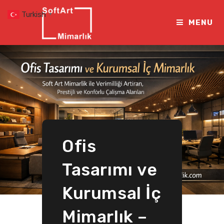
Skip
Turkish
▼
to
MENU
content
Ofis
Tasarımı ve
Kurumsal İç
Mimarlık –