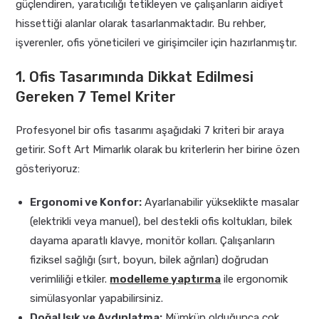
güçlendiren, yaratıcılığı tetikleyen ve çalışanların aidiyet
hissettiği alanlar olarak tasarlanmaktadır. Bu rehber,
işverenler, ofis yöneticileri ve girişimciler için hazırlanmıştır.
1. Ofis Tasarımında Dikkat Edilmesi
Gereken 7 Temel Kriter
Profesyonel bir ofis tasarımı aşağıdaki 7 kriteri bir araya
getirir. Soft Art Mimarlık olarak bu kriterlerin her birine özen
gösteriyoruz:
Ergonomi ve Konfor:
Ayarlanabilir yükseklikte masalar
(elektrikli veya manuel), bel destekli ofis koltukları, bilek
dayama aparatlı klavye, monitör kolları. Çalışanların
fiziksel sağlığı (sırt, boyun, bilek ağrıları) doğrudan
verimliliği etkiler.
modelleme yaptırma
ile ergonomik
simülasyonlar yapabilirsiniz.
Doğal Işık ve Aydınlatma:
Mümkün olduğunca çok