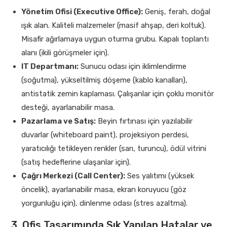
Yönetim Ofisi (Executive Office):
Geniş, ferah, doğal
ışık alan. Kaliteli malzemeler (masif ahşap, deri koltuk).
Misafir ağırlamaya uygun oturma grubu. Kapalı toplantı
alanı (ikili görüşmeler için).
IT Departmanı:
Sunucu odası için iklimlendirme
(soğutma), yükseltilmiş döşeme (kablo kanalları),
antistatik zemin kaplaması. Çalışanlar için çoklu monitör
desteği, ayarlanabilir masa.
Pazarlama ve Satış:
Beyin fırtınası için yazılabilir
duvarlar (whiteboard paint), projeksiyon perdesi,
yaratıcılığı tetikleyen renkler (sarı, turuncu), ödül vitrini
(satış hedeflerine ulaşanlar için).
Çağrı Merkezi (Call Center):
Ses yalıtımı (yüksek
öncelik), ayarlanabilir masa, ekran koruyucu (göz
yorgunluğu için), dinlenme odası (stres azaltma).
3. Ofis Tasarımında Sık Yapılan Hatalar ve