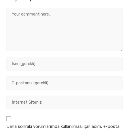
Comment
Enter
your
name
Enter
or
your
username
email
to
Enter
address
comment
your
to
website
comment
URL
Daha sonraki yorumlarımda kullanılması için adım, e-posta
(optional)