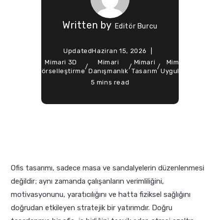
Written by
Editör Burcu
Updated
Haziran 15, 2026
ted
Mimari 3D
Mimari
Mimari
Mimari
Soft Ar
Design
/
/
/
/
/
n
Görselleştirme
Danışmanlık
Tasarım
Uygulama
Mimarl
5 mins read
Ofis tasarımı, sadece masa ve sandalyelerin düzenlenmesi
değildir; aynı zamanda çalışanların verimliliğini,
motivasyonunu, yaratıcılığını ve hatta fiziksel sağlığını
doğrudan etkileyen stratejik bir yatırımdır. Doğru