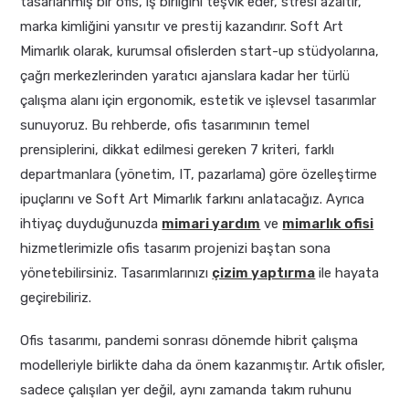
tasarlanmış bir ofis, iş birliğini teşvik eder, stresi azaltır,
marka kimliğini yansıtır ve prestij kazandırır. Soft Art
Mimarlık olarak, kurumsal ofislerden start-up stüdyolarına,
çağrı merkezlerinden yaratıcı ajanslara kadar her türlü
çalışma alanı için ergonomik, estetik ve işlevsel tasarımlar
sunuyoruz. Bu rehberde, ofis tasarımının temel
prensiplerini, dikkat edilmesi gereken 7 kriteri, farklı
departmanlara (yönetim, IT, pazarlama) göre özelleştirme
ipuçlarını ve Soft Art Mimarlık farkını anlatacağız. Ayrıca
ihtiyaç duyduğunuzda
mimari yardım
ve
mimarlık ofisi
hizmetlerimizle ofis tasarım projenizi baştan sona
yönetebilirsiniz. Tasarımlarınızı
çizim yaptırma
ile hayata
geçirebiliriz.
Ofis tasarımı, pandemi sonrası dönemde hibrit çalışma
modelleriyle birlikte daha da önem kazanmıştır. Artık ofisler,
sadece çalışılan yer değil, aynı zamanda takım ruhunu