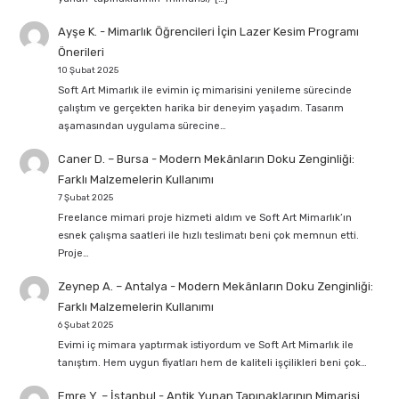
Ayşe K.
-
Mimarlık Öğrencileri İçin Lazer Kesim Programı
Önerileri
10 Şubat 2025
Soft Art Mimarlık ile evimin iç mimarisini yenileme sürecinde
çalıştım ve gerçekten harika bir deneyim yaşadım. Tasarım
aşamasından uygulama sürecine…
Caner D. – Bursa
-
Modern Mekânların Doku Zenginliği:
Farklı Malzemelerin Kullanımı
7 Şubat 2025
Freelance mimari proje hizmeti aldım ve Soft Art Mimarlık’ın
esnek çalışma saatleri ile hızlı teslimatı beni çok memnun etti.
Proje…
Zeynep A. – Antalya
-
Modern Mekânların Doku Zenginliği:
Farklı Malzemelerin Kullanımı
6 Şubat 2025
Evimi iç mimara yaptırmak istiyordum ve Soft Art Mimarlık ile
tanıştım. Hem uygun fiyatları hem de kaliteli işçilikleri beni çok…
Emre Y. – İstanbul
-
Antik Yunan Tapınaklarının Mimarisi