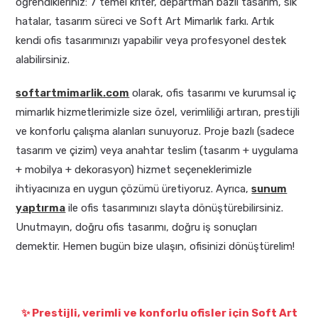
öğrendikleriniz: 7 temel kriter, departman bazlı tasarım, sık
hatalar, tasarım süreci ve Soft Art Mimarlık farkı. Artık
kendi ofis tasarımınızı yapabilir veya profesyonel destek
alabilirsiniz.
softartmimarlik.com
olarak, ofis tasarımı ve kurumsal iç
mimarlık hizmetlerimizle size özel, verimliliği artıran, prestijli
ve konforlu çalışma alanları sunuyoruz. Proje bazlı (sadece
tasarım ve çizim) veya anahtar teslim (tasarım + uygulama
+ mobilya + dekorasyon) hizmet seçeneklerimizle
ihtiyacınıza en uygun çözümü üretiyoruz. Ayrıca,
sunum
yaptırma
ile ofis tasarımınızı slayta dönüştürebilirsiniz.
Unutmayın, doğru ofis tasarımı, doğru iş sonuçları
demektir. Hemen bugün bize ulaşın, ofisinizi dönüştürelim!
✨ Prestijli, verimli ve konforlu ofisler için Soft Art