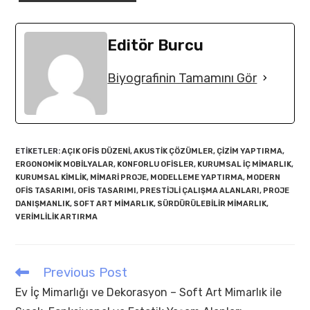
Editör Burcu
Biyografinin Tamamını Gör
ETIKETLER
:
AÇIK OFIS DÜZENI
,
AKUSTIK ÇÖZÜMLER
,
ÇIZIM YAPTIRMA
,
ERGONOMIK MOBILYALAR
,
KONFORLU OFISLER
,
KURUMSAL IÇ MIMARLIK
,
KURUMSAL KIMLIK
,
MIMARI PROJE
,
MODELLEME YAPTIRMA
,
MODERN
OFIS TASARIMI
,
OFIS TASARIMI
,
PRESTIJLI ÇALIŞMA ALANLARI
,
PROJE
DANIŞMANLIK
,
SOFT ART MIMARLIK
,
SÜRDÜRÜLEBILIR MIMARLIK
,
VERIMLILIK ARTIRMA
Previous Post
Read
more
Ev İç Mimarlığı ve Dekorasyon – Soft Art Mimarlık ile
articles