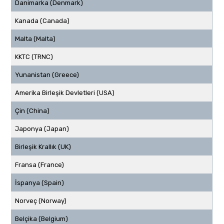
Danimarka (Denmark)
Kanada (Canada)
Malta (Malta)
KKTC (TRNC)
Yunanistan (Greece)
Amerika Birleşik Devletleri (USA)
Çin (China)
Japonya (Japan)
Birleşik Krallık (UK)
Fransa (France)
İspanya (Spain)
Norveç (Norway)
Belçika (Belgium)