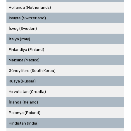
Hollanda (Netherlands)
İsviçre (Switzerland)
İsveç (Sweden)
İtalya (Italy)
Finlandiya (Finland)
Meksika (Mexico)
Güney Kore (South Korea)
Rusya (Russia)
Hırvatistan (Croatia)
İrlanda (Ireland)
Polonya (Poland)
Hindistan (India)