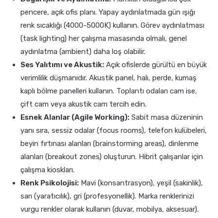
pencere, açık ofis planı. Yapay aydınlatmada gün ışığı
renk sıcaklığı (4000-5000K) kullanın. Görev aydınlatması
(task lighting) her çalışma masasında olmalı, genel
aydınlatma (ambient) daha loş olabilir.
Ses Yalıtımı ve Akustik:
Açık ofislerde gürültü en büyük
verimlilik düşmanıdır. Akustik panel, halı, perde, kumaş
kaplı bölme panelleri kullanın. Toplantı odaları cam ise,
çift cam veya akustik cam tercih edin.
Esnek Alanlar (Agile Working):
Sabit masa düzeninin
yanı sıra, sessiz odalar (focus rooms), telefon kulübeleri,
beyin fırtınası alanları (brainstorming areas), dinlenme
alanları (breakout zones) oluşturun. Hibrit çalışanlar için
çalışma kioskları.
Renk Psikolojisi:
Mavi (konsantrasyon), yeşil (sakinlik),
sarı (yaratıcılık), gri (profesyonellik). Marka renklerinizi
vurgu renkler olarak kullanın (duvar, mobilya, aksesuar).