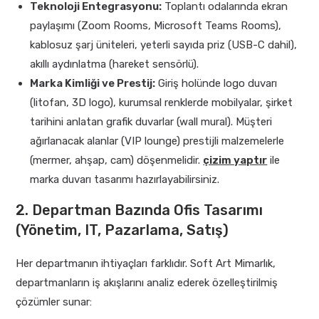
Teknoloji Entegrasyonu:
Toplantı odalarında ekran
paylaşımı (Zoom Rooms, Microsoft Teams Rooms),
kablosuz şarj üniteleri, yeterli sayıda priz (USB-C dahil),
akıllı aydınlatma (hareket sensörlü).
Marka Kimliği ve Prestij:
Giriş holünde logo duvarı
(litofan, 3D logo), kurumsal renklerde mobilyalar, şirket
tarihini anlatan grafik duvarlar (wall mural). Müşteri
ağırlanacak alanlar (VIP lounge) prestijli malzemelerle
(mermer, ahşap, cam) döşenmelidir.
çizim yaptır
ile
marka duvarı tasarımı hazırlayabilirsiniz.
2. Departman Bazında Ofis Tasarımı
(Yönetim, IT, Pazarlama, Satış)
Her departmanın ihtiyaçları farklıdır. Soft Art Mimarlık,
departmanların iş akışlarını analiz ederek özelleştirilmiş
çözümler sunar: