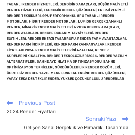
TABANLI RENDER HIZMETLERI
,
DENOISING ARAÇLARI
,
DÜŞÜK MALIYETLI
RENDER HIZMETLERI
,
EKONOMIK RENDER ÇÖZÜMLERI
,
ENERJI VERIMLI
RENDER TEKNIKLERI
,
GPU PERFORMANSI
,
GPU TABANLI RENDER
MOTORLARI
,
HIBRIT RENDER MOTORLARI
,
LUMION GERÇEK ZAMANLI
RENDER
,
MIMARI RENDER MALIYETLERI
,
NVIDIA RENDER ARAÇLARI
,
RENDER AYARLARI
,
RENDER DONANIM TAVSIYELERI
,
RENDER
EĞITIMLERI
,
RENDER ENERJI TASARRUFU
,
RENDER FARM AVANTAJLARI
,
RENDER FARM INDIRIMLERI
,
RENDER FARM KAMPANYALARI
,
RENDER
FIYATLARI 2024
,
RENDER MALIYETLERINI AZALTMA
,
RENDER
SÜRELERINI KISALTMA
,
RENDER TEKNOLOJILERI 2024
,
RENDER YAZILIM
ALTERNATIFLERI
,
SAHNE AYDINLATMA OPTIMIZASYONU
,
SAHNE
OPTIMIZASYON TEKNIKLERI
,
SÜRDÜRÜLEBILIR RENDER ÇÖZÜMLERI
,
ÜCRETSIZ RENDER YAZILIMLARI
,
UNREAL ENGINE RENDER ÇÖZÜMLERI
,
YAPAY ZEKA DESTEKLI RENDER
,
YÜKSEK ÇÖZÜNÜRLÜKLÜ RENDERLAR
Previous Post
Read
more
2024 Render Fiyatları
articles
Sonraki Yazı
Gelişen Sanal Gerçeklik ve Mimarlık: Tasarımda