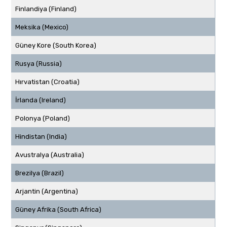
Finlandiya (Finland)
Meksika (Mexico)
Güney Kore (South Korea)
Rusya (Russia)
Hırvatistan (Croatia)
İrlanda (Ireland)
Polonya (Poland)
Hindistan (India)
Avustralya (Australia)
Brezilya (Brazil)
Arjantin (Argentina)
Güney Afrika (South Africa)