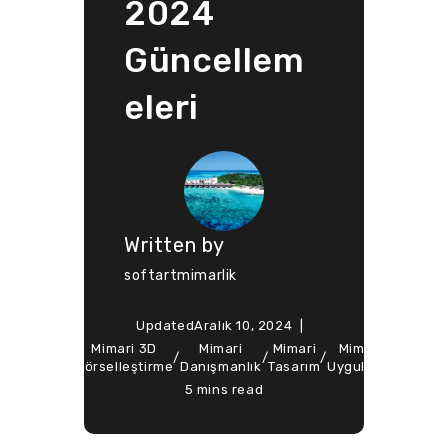
2024
Güncellem
eleri
Written by
softartmimarlik
Updated
Aralık 10, 2024
ted
Mimari 3D
Mimari
Mimari
Mimari
Soft Ar
Design
/
/
/
/
/
n
Görselleştirme
Danışmanlık
Tasarım
Uygulama
Mimarl
5 mins read