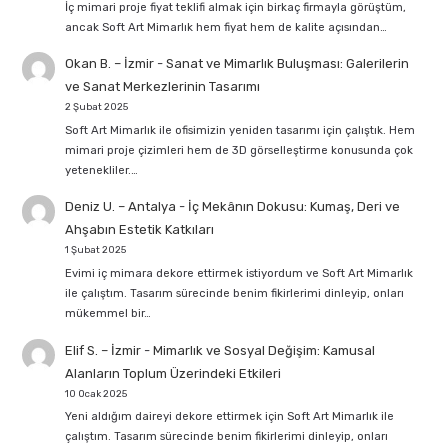
İç mimari proje fiyat teklifi almak için birkaç firmayla görüştüm,
ancak Soft Art Mimarlık hem fiyat hem de kalite açısından…
Okan B. – İzmir
-
Sanat ve Mimarlık Buluşması: Galerilerin
ve Sanat Merkezlerinin Tasarımı
2 Şubat 2025
Soft Art Mimarlık ile ofisimizin yeniden tasarımı için çalıştık. Hem
mimari proje çizimleri hem de 3D görselleştirme konusunda çok
yetenekliler.…
Deniz U. – Antalya
-
İç Mekânın Dokusu: Kumaş, Deri ve
Ahşabın Estetik Katkıları
1 Şubat 2025
Evimi iç mimara dekore ettirmek istiyordum ve Soft Art Mimarlık
ile çalıştım. Tasarım sürecinde benim fikirlerimi dinleyip, onları
mükemmel bir…
Elif S. – İzmir
-
Mimarlık ve Sosyal Değişim: Kamusal
Alanların Toplum Üzerindeki Etkileri
10 Ocak 2025
Yeni aldığım daireyi dekore ettirmek için Soft Art Mimarlık ile
çalıştım. Tasarım sürecinde benim fikirlerimi dinleyip, onları