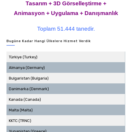
Tasarım + 3D Görselleştirme +
Animasyon + Uygulama + Danışmanlık
Toplam 51.444 tanedir.
Bugüne Kadar Hangi Ülkelere Hizmet Verdik
Türkiye (Turkey)
Almanya (Germany)
Bulgaristan (Bulgaria)
Danimarka (Denmark)
Kanada (Canada)
Malta (Malta)
KKTC (TRNC)
Yunanistan (Greece)