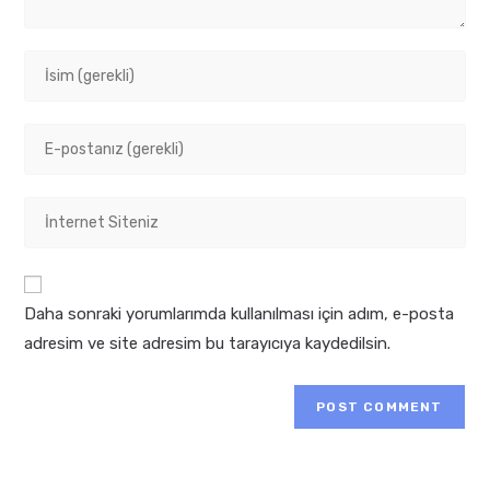
Enter
your
name
Enter
or
your
username
email
to
Enter
address
comment
your
to
website
comment
URL
Daha sonraki yorumlarımda kullanılması için adım, e-posta
(optional)
adresim ve site adresim bu tarayıcıya kaydedilsin.