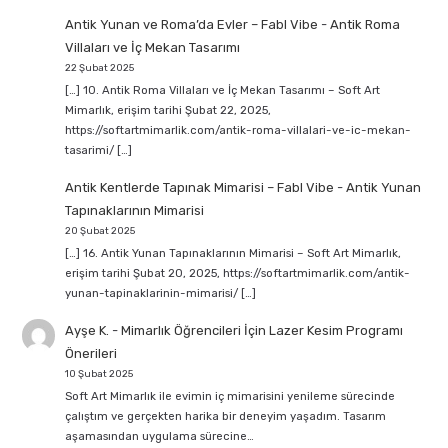
Antik Yunan ve Roma’da Evler – Fabl Vibe
-
Antik Roma
Villaları ve İç Mekan Tasarımı
22 Şubat 2025
[…] 10. Antik Roma Villaları ve İç Mekan Tasarımı – Soft Art
Mimarlık, erişim tarihi Şubat 22, 2025,
https://softartmimarlik.com/antik-roma-villalari-ve-ic-mekan-
tasarimi/ […]
Antik Kentlerde Tapınak Mimarisi – Fabl Vibe
-
Antik Yunan
Tapınaklarının Mimarisi
20 Şubat 2025
[…] 16. Antik Yunan Tapınaklarının Mimarisi – Soft Art Mimarlık,
erişim tarihi Şubat 20, 2025, https://softartmimarlik.com/antik-
yunan-tapinaklarinin-mimarisi/ […]
Ayşe K.
-
Mimarlık Öğrencileri İçin Lazer Kesim Programı
Önerileri
10 Şubat 2025
Soft Art Mimarlık ile evimin iç mimarisini yenileme sürecinde
çalıştım ve gerçekten harika bir deneyim yaşadım. Tasarım
aşamasından uygulama sürecine…