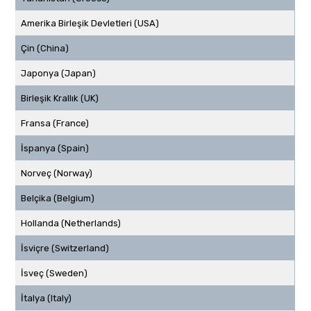
Amerika Birleşik Devletleri (USA)
Çin (China)
Japonya (Japan)
Birleşik Krallık (UK)
Fransa (France)
İspanya (Spain)
Norveç (Norway)
Belçika (Belgium)
Hollanda (Netherlands)
İsviçre (Switzerland)
İsveç (Sweden)
İtalya (Italy)