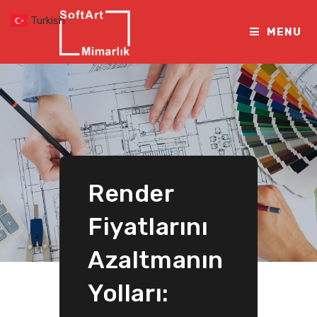
Skip
Turkish
▼
to
MENU
content
Render
Fiyatlarını
Azaltmanın
Yolları: