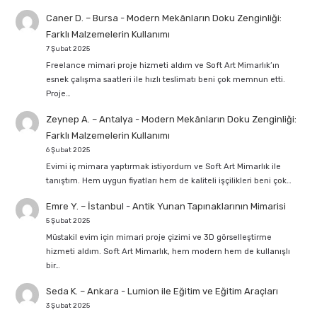
Caner D. – Bursa
-
Modern Mekânların Doku Zenginliği:
Farklı Malzemelerin Kullanımı
7 Şubat 2025
Freelance mimari proje hizmeti aldım ve Soft Art Mimarlık’ın
esnek çalışma saatleri ile hızlı teslimatı beni çok memnun etti.
Proje…
Zeynep A. – Antalya
-
Modern Mekânların Doku Zenginliği:
Farklı Malzemelerin Kullanımı
6 Şubat 2025
Evimi iç mimara yaptırmak istiyordum ve Soft Art Mimarlık ile
tanıştım. Hem uygun fiyatları hem de kaliteli işçilikleri beni çok…
Emre Y. – İstanbul
-
Antik Yunan Tapınaklarının Mimarisi
5 Şubat 2025
Müstakil evim için mimari proje çizimi ve 3D görselleştirme
hizmeti aldım. Soft Art Mimarlık, hem modern hem de kullanışlı
bir…
Seda K. – Ankara
-
Lumion ile Eğitim ve Eğitim Araçları
3 Şubat 2025