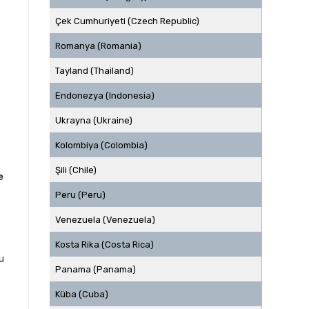
Çek Cumhuriyeti (Czech Republic)
Romanya (Romania)
Tayland (Thailand)
Endonezya (Indonesia)
Ukrayna (Ukraine)
Kolombiya (Colombia)
Şili (Chile)
e
Peru (Peru)
Venezuela (Venezuela)
Kosta Rika (Costa Rica)
u
Panama (Panama)
Küba (Cuba)