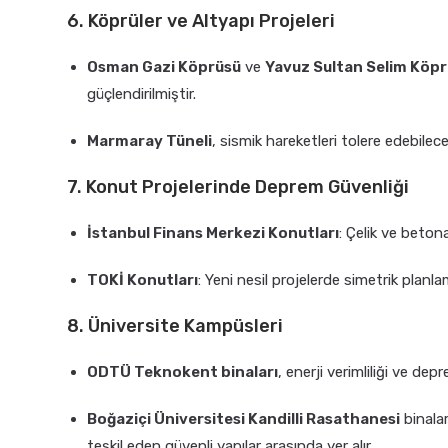
6. Köprüler ve Altyapı Projeleri
Osman Gazi Köprüsü
ve
Yavuz Sultan Selim Köp
güçlendirilmiştir.
Marmaray Tüneli
, sismik hareketleri tolere edebilec
7. Konut Projelerinde Deprem Güvenliği
İstanbul Finans Merkezi Konutları
: Çelik ve betona
TOKİ Konutları
: Yeni nesil projelerde simetrik planla
8. Üniversite Kampüsleri
ODTÜ Teknokent binaları
, enerji verimliliği ve dep
Boğaziçi Üniversitesi Kandilli Rasathanesi
binalar
teşkil eden güvenli yapılar arasında yer alır.