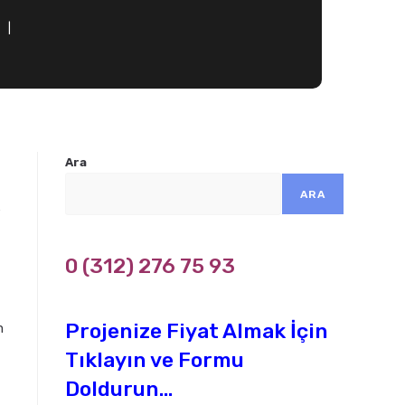
k
Ara
ARA
r
0 (312) 276 75 93
Projenize Fiyat Almak İçin
m
Tıklayın ve Formu
Doldurun...