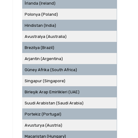
İrlanda (Ireland)
Polonya (Poland)
Hindistan (India)
Avustralya (Australia)
Brezilya (Brazil)
Arjantin (Argentina)
Güney Afrika (South Africa)
Singapur (Singapore)
Birleşik Arap Emirlikleri (UAE)
Suudi Arabistan (Saudi Arabia)
Portekiz (Portugal)
Avusturya (Austria)
Macaristan (Hungary)