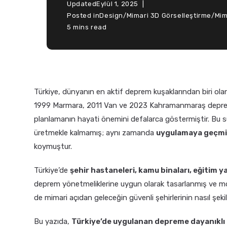
Updated
Eylül 1, 2025
Posted in
Design
/
Mimari 3D Görselleştirme
/
Mim
5 mins read
Türkiye, dünyanın en aktif deprem kuşaklarından biri ol
1999 Marmara, 2011 Van ve 2023 Kahramanmaraş depremler
planlamanın hayati önemini defalarca göstermiştir. Bu sü
üretmekle kalmamış; aynı zamanda
uygulamaya geçmiş 
koymuştur.
Türkiye’de
şehir hastaneleri, kamu binaları, eğitim ya
deprem yönetmeliklerine uygun olarak tasarlanmış ve mod
de mimari açıdan geleceğin güvenli şehirlerinin nasıl şeki
Bu yazıda,
Türkiye’de uygulanan depreme dayanıklı