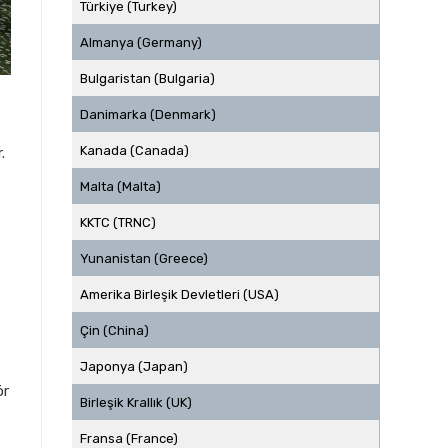
Türkiye (Turkey)
Almanya (Germany)
Bulgaristan (Bulgaria)
Danimarka (Denmark)
Kanada (Canada)
.
Malta (Malta)
KKTC (TRNC)
Yunanistan (Greece)
Amerika Birleşik Devletleri (USA)
Çin (China)
Japonya (Japan)
ör
Birleşik Krallık (UK)
Fransa (France)