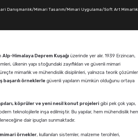
ari Danışmanlık
/
Mimari Tasarım
/
Mimari Uygulama
/
Soft Art Mimarlı
an
Alp-Himalaya Deprem Kuşağı
üzerinde yer alır. 1939 Erzincan,
i, ülkenin yapı stoğundaki zayıflıkları ve güvenli mimari
reçte mimarlık ve mühendislik disiplinleri, yalnızca teorik çözümle
başarılı örneklerle
güvenli yapıların mümkün olduğunu ortaya
pıları, köprüler ve yeni nesil konut projeleri
gibi pek çok yapı,
ern teknolojilerle inşa edilmiştir. Bu yapılar, hem mühendislik he
lleneceğine dair ipuçları sunmaktadır.
 mimari örnekler
, kullanılan sistemler, malzeme tercihleri,