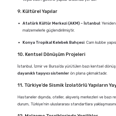
9. Kültürel Yapılar
Atatürk Kültür Merkezi (AKM) – İstanbul
: Yenide
malzemelerle güçlendirilmiştir.
Konya Tropikal Kelebek Bahçesi
: Cam kubbe yapıs
10. Kentsel Dönüşüm Projeleri
İstanbul, İzmir ve Bursa’da yürütülen bazı kentsel dönü
dayanıklı taşıyıcı sistemler
ön plana çıkmaktadır.
11. Türkiye’de Sismik İzolatörlü Yapıların Y
Hastaneler dışında, oteller, alışveriş merkezleri ve bazı 
durum, Türkiye’nin uluslararası standartlara yaklaşmasın
12. Malzeme Tercihlerinde Yenilikler