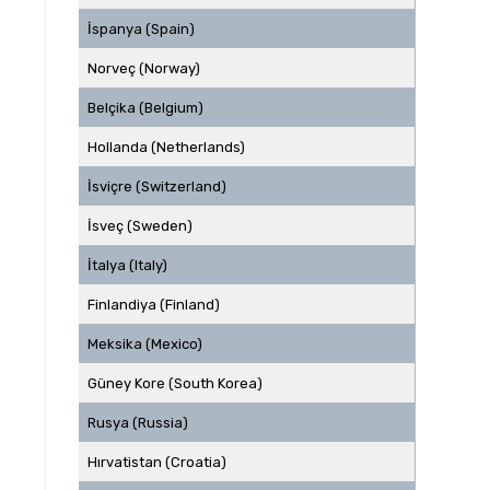
İspanya (Spain)
Norveç (Norway)
Belçika (Belgium)
Hollanda (Netherlands)
İsviçre (Switzerland)
İsveç (Sweden)
İtalya (Italy)
Finlandiya (Finland)
Meksika (Mexico)
Güney Kore (South Korea)
Rusya (Russia)
Hırvatistan (Croatia)